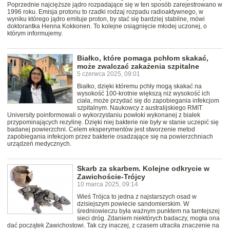
Poprzednie najcięższe jądro rozpadające się w ten sposób zarejestrowano w
1996 roku. Emisja protonu to rzadki rodzaj rozpadu radioaktywnego, w
wyniku którego jądro emituje proton, by stać się bardziej stabilne, mówi
doktorantka Henna Kokkonen. To kolejne osiągnięcie młodej uczonej, o
którym informujemy.
Białko, które pomaga pchłom skakać,
może zwalczać zakażenia szpitalne
5 czerwca 2025, 09:01
Białko, dzięki któremu pchły mogą skakać na
wysokość 100-krotnie większą niż wysokość ich
ciała, może przydać się do zapobiegania infekcjom
szpitalnym. Naukowcy z australijskiego RMIT
University poinformowali o wykorzystaniu powłoki wykonanej z białek
przypominających rezylinę. Dzięki niej bakterie nie były w stanie uczepić się
badanej powierzchni. Celem eksperymentów jest stworzenie metod
zapobiegania infekcjom przez bakterie osadzające się na powierzchniach
urządzeń medycznych.
Skarb za skarbem. Kolejne odkrycie w
Zawichoście-Trójcy
10 marca 2025, 09:14
Wieś Trójca to jedna z najstarszych osad w
dzisiejszym powiecie sandomierskim. W
średniowieczu była ważnym punktem na tamtejszej
sieci dróg. Zdaniem niektórych badaczy, mogła ona
dać początek Zawichostowi. Tak czy inaczej, z czasem utraciła znaczenie na