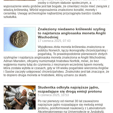
osoby o różnym statusie społecznym, a
wyposażenie wielu grobów jest tak bogate, że cmentarz może mieć związek z
władzą królewską. Wśród wyposażenia znaleziono koraliki, monety i
ceramikę. Uwagę archeologów najbardziej przyciągnęła bardzo rzadka
szkatułka.
Znaleziony niedawno królewski szyling
to najstarsza anglosaska moneta Anglii
Wschodniej
17 czerwca 2025, 07:43
Wyjątkowa złota moneta królewska znaleziona w
pobliżu Norwich, łączy ikonografię chrześcijańską i
pogańską. To prawdopodobnie pierwowzór złotych
szylingów i najstarsza anglosaska moneta znaleziona w Anglii Wschodniej.
Adrian Marsden, oficjalny numizmatyk hrabstwa Norfolk, mówi, że bez
wątpienia mamy tutaj do czynienia z nieznanym wcześniej typem monety,
która została wybita w czasach, gdy w VII wieku pogańskie wierzenia Anglów
i Sasów zaczęły ustępować chrześcijaństwu. Znalezisko jest tak znaczące, że
to dopiero druga moneta w hrabstwie, którą uznano za skarb.
Studentka odkryła najcięższe jądro,
rozpadające się drogą emisji protonu
5 czerwca 2025, 10:53
Po raz pierwszy od niemal 30 lat zauważono
najcięższe jądro rozpadające się metodą emisji
protonu, poinformowali naukowcy z Laboratorium
Akceleratorowego na Universytecie w Jyväskylä.