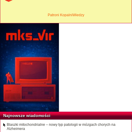
Patroni KopalniWiedzy
Najnowsze wiadomości
Blaszki mitochondrialne – nowy typ patologii w mózgach chorych na
Alzheimera