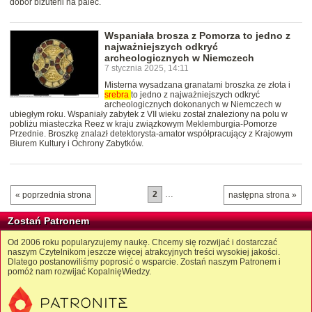
dobór biżuterii na palec.
Wspaniała brosza z Pomorza to jedno z
najważniejszych odkryć
archeologicznych w Niemczech
7 stycznia 2025, 14:11
Misterna wysadzana granatami broszka ze złota i
srebra
to jedno z najważniejszych odkryć
archeologicznych dokonanych w Niemczech w
ubiegłym roku. Wspaniały zabytek z VII wieku został znaleziony na polu w
pobliżu miasteczka Reez w kraju związkowym Meklemburgia-Pomorze
Przednie. Broszkę znalazł detektorysta-amator współpracujący z Krajowym
Biurem Kultury i Ochrony Zabytków.
2
…
« poprzednia strona
następna strona »
Zostań Patronem
Od 2006 roku popularyzujemy naukę. Chcemy się rozwijać i dostarczać
naszym Czytelnikom jeszcze więcej atrakcyjnych treści wysokiej jakości.
Dlatego postanowiliśmy poprosić o wsparcie. Zostań naszym Patronem i
pomóż nam rozwijać KopalnięWiedzy.