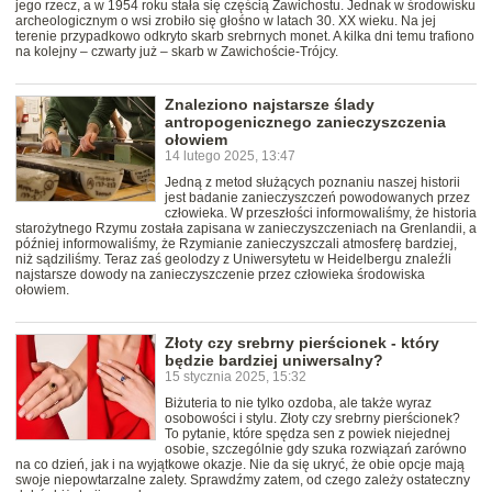
jego rzecz, a w 1954 roku stała się częścią Zawichostu. Jednak w środowisku
archeologicznym o wsi zrobiło się głośno w latach 30. XX wieku. Na jej
terenie przypadkowo odkryto skarb srebrnych monet. A kilka dni temu trafiono
na kolejny – czwarty już – skarb w Zawichoście-Trójcy.
Znaleziono najstarsze ślady
antropogenicznego zanieczyszczenia
ołowiem
14 lutego 2025, 13:47
Jedną z metod służących poznaniu naszej historii
jest badanie zanieczyszczeń powodowanych przez
człowieka. W przeszłości informowaliśmy, że historia
starożytnego Rzymu została zapisana w zanieczyszczeniach na Grenlandii, a
później informowaliśmy, że Rzymianie zanieczyszczali atmosferę bardziej,
niż sądziliśmy. Teraz zaś geolodzy z Uniwersytetu w Heidelbergu znaleźli
najstarsze dowody na zanieczyszczenie przez człowieka środowiska
ołowiem.
Złoty czy srebrny pierścionek - który
będzie bardziej uniwersalny?
15 stycznia 2025, 15:32
Biżuteria to nie tylko ozdoba, ale także wyraz
osobowości i stylu. Złoty czy srebrny pierścionek?
To pytanie, które spędza sen z powiek niejednej
osobie, szczególnie gdy szuka rozwiązań zarówno
na co dzień, jak i na wyjątkowe okazje. Nie da się ukryć, że obie opcje mają
swoje niepowtarzalne zalety. Sprawdźmy zatem, od czego zależy ostateczny