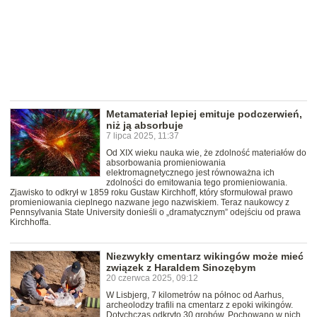
Metamateriał lepiej emituje podczerwień,
niż ją absorbuje
7 lipca 2025, 11:37
Od XIX wieku nauka wie, że zdolność materiałów do
absorbowania promieniowania
elektromagnetycznego jest równoważna ich
zdolności do emitowania tego promieniowania.
Zjawisko to odkrył w 1859 roku Gustaw Kirchhoff, który sformułował prawo
promieniowania cieplnego nazwane jego nazwiskiem. Teraz naukowcy z
Pennsylvania State University donieśli o „dramatycznym” odejściu od prawa
Kirchhoffa.
Niezwykły cmentarz wikingów może mieć
związek z Haraldem Sinozębym
20 czerwca 2025, 09:12
W Lisbjerg, 7 kilometrów na północ od Aarhus,
archeolodzy trafili na cmentarz z epoki wikingów.
Dotychczas odkryto 30 grobów. Pochowano w nich