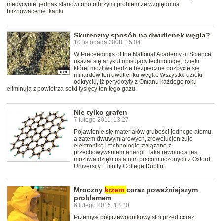
medycynie, jednak stanowi ono olbrzymi problem ze względu na
bliznowacenie tkanki
Skuteczny sposób na dwutlenek węgla?
10 listopada 2008, 15:04
W Preceedings of the National Academy of Science
ukazał się artykuł opisujący technologię, dzięki
której możliwe będzie bezpieczne pozbycie się
miliardów ton dwutlenku węgla. Wszystko dzięki
odkryciu, iż perydotyty z Omanu każdego roku
eliminują z powietrza setki tysięcy ton tego gazu.
Nie tylko grafen
7 lutego 2011, 13:27
Pojawienie się materiałów grubości jednego atomu,
a zatem dwuwymiarowych, zrewolucjonizuje
elektronikę i technologie związane z
przechowywaniem energii. Taka rewolucja jest
możliwa dzięki ostatnim pracom uczonych z Oxford
University i Trinity College Dublin.
Mroczny
krzem
coraz poważniejszym
problemem
6 lutego 2015, 12:20
Przemysł półprzewodnikowy stoi przed coraz