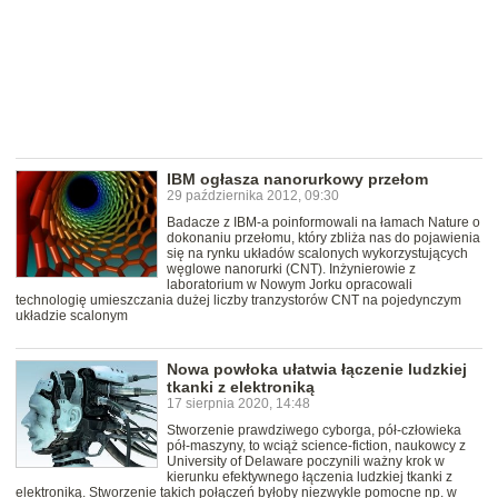
IBM ogłasza nanorurkowy przełom
29 października 2012, 09:30
Badacze z IBM-a poinformowali na łamach Nature o
dokonaniu przełomu, który zbliża nas do pojawienia
się na rynku układów scalonych wykorzystujących
węglowe nanorurki (CNT). Inżynierowie z
laboratorium w Nowym Jorku opracowali
technologię umieszczania dużej liczby tranzystorów CNT na pojedynczym
układzie scalonym
Nowa powłoka ułatwia łączenie ludzkiej
tkanki z elektroniką
17 sierpnia 2020, 14:48
Stworzenie prawdziwego cyborga, pół-człowieka
pół-maszyny, to wciąż science-fiction, naukowcy z
University of Delaware poczynili ważny krok w
kierunku efektywnego łączenia ludzkiej tkanki z
elektroniką. Stworzenie takich połączeń byłoby niezwykle pomocne np. w