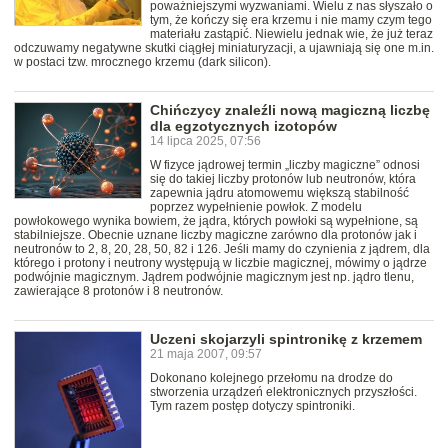
poważniejszymi wyzwaniami. Wielu z nas słyszało o
tym, że kończy się era krzemu i nie mamy czym tego
materiału zastąpić. Niewielu jednak wie, że już teraz
odczuwamy negatywne skutki ciągłej miniaturyzacji, a ujawniają się one m.in.
w postaci tzw. mrocznego krzemu (dark silicon).
Chińczycy znaleźli nową magiczną liczbę
dla egzotycznych izotopów
14 lipca 2025, 07:56
W fizyce jądrowej termin „liczby magiczne” odnosi
się do takiej liczby protonów lub neutronów, która
zapewnia jądru atomowemu większą stabilność
poprzez wypełnienie powłok. Z modelu
powłokowego wynika bowiem, że jądra, których powłoki są wypełnione, są
stabilniejsze. Obecnie uznane liczby magiczne zarówno dla protonów jak i
neutronów to 2, 8, 20, 28, 50, 82 i 126. Jeśli mamy do czynienia z jądrem, dla
którego i protony i neutrony występują w liczbie magicznej, mówimy o jądrze
podwójnie magicznym. Jądrem podwójnie magicznym jest np. jądro tlenu,
zawierające 8 protonów i 8 neutronów.
Uczeni skojarzyli spintronikę z krzemem
21 maja 2007, 09:57
Dokonano kolejnego przełomu na drodze do
stworzenia urządzeń elektronicznych przyszłości.
Tym razem postęp dotyczy spintroniki.