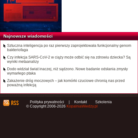
Najnowsze wiadomości
Sztuczna inteligencja po raz pierwszy zaprojektowała funkcjonalny genom
bakteriofaga
Czy infekcja SARS-CoV-2 w ciąży może odbić się na zdrowiu dziecka? Są
wyniki metaanalizy
Dodo widział świat inaczej, niż sądzono. Nowe badanie odsłania zmysły
wymarłego ptaka
Zakażenie dróg moczowych – jak komórki czuciowe chronią nas przed
poważną infekcją
Polityka prywatności
|
Kontakt
Szkolenia
© Copyright 2006-2026
KopalniaWiedzy.pl