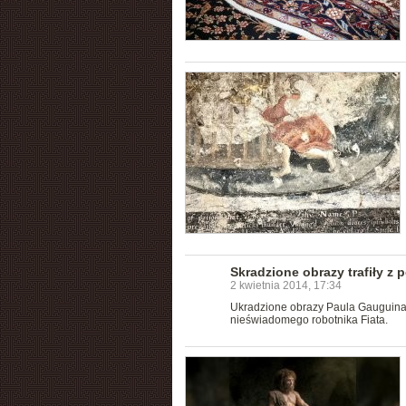
Skradzione obrazy trafiły z
2 kwietnia 2014, 17:34
Ukradzione obrazy Paula Gauguina i
nieświadomego robotnika Fiata.