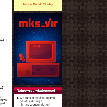
Patroni KopalniWiedzy
owana
ra?
Najnowsze wiadomości
s
W etruskim mieście odkryto
taków.
rytualną studnię z
plet
nienaruszonymi darami i