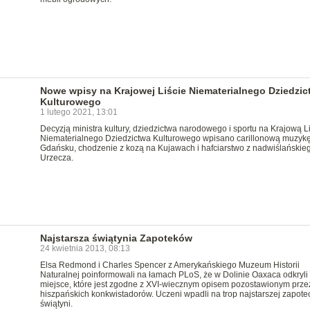
Nowe wpisy na Krajowej Liście Niematerialnego Dziedzic
Kulturowego
1 lutego 2021, 13:01
Decyzją ministra kultury, dziedzictwa narodowego i sportu na Krajową Li
Niematerialnego Dziedzictwa Kulturowego wpisano carillonową muzyk
Gdańsku, chodzenie z kozą na Kujawach i hafciarstwo z nadwiślańskie
Urzecza.
Najstarsza świątynia Zapoteków
24 kwietnia 2013, 08:13
Elsa Redmond i Charles Spencer z Amerykańskiego Muzeum Historii
Naturalnej poinformowali na łamach PLoS, że w Dolinie Oaxaca odkryli
miejsce, które jest zgodne z XVI-wiecznym opisem pozostawionym prze
hiszpańskich konkwistadorów. Uczeni wpadli na trop najstarszej zapotec
świątyni.