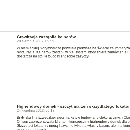
Grawitacja zastąpiła kelnerów
29 sierpnia 2007, 09:59
W niemieckiej Norymberdze powstała pierwsza na świecie zautomatyz
restauracja. Kelnerów zastąpił w niej system, który zbiera zamówienia i
dostarcza na stoliki to, co klient sobie zażyczył.
Highendowy domek - szczyt marzeń skrzydlatego lokato
24 kwietnia 2013, 06:18
Brytyjska filia szwedzkiej sieci marketów budowlano-dekoracyjnych Cla
Ohlson zaprezentowała klientom koncepcyjny highendowy domek dla p
Skrzydlaci lokatorzy mogą liczyć nie tylko na własny basen, ale i na kom
mebli ogrodowych.