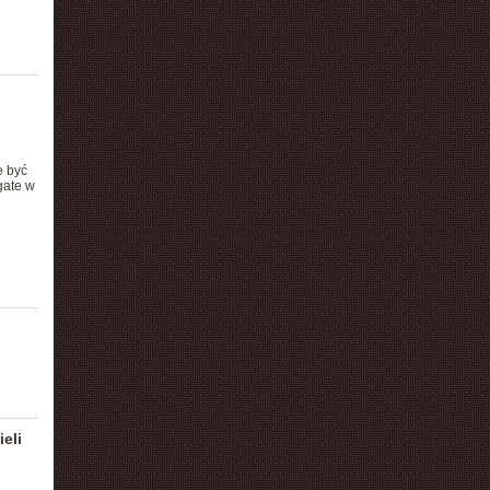
e być
gate w
eli