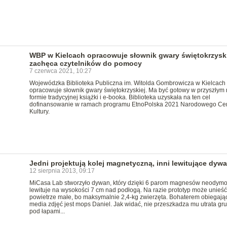
WBP w Kielcach opracowuje słownik gwary świętokrzyski
zachęca czytelników do pomocy
7 czerwca 2021, 10:27
Wojewódzka Biblioteka Publiczna im. Witolda Gombrowicza w Kielcach
opracowuje słownik gwary świętokrzyskiej. Ma być gotowy w przyszłym 
formie tradycyjnej książki i e-booka. Biblioteka uzyskała na ten cel
dofinansowanie w ramach programu EtnoPolska 2021 Narodowego Ce
Kultury.
Jedni projektują kolej magnetyczną, inni lewitujące dywa
12 sierpnia 2013, 09:17
MiCasa Lab stworzyło dywan, który dzięki 6 parom magnesów neodym
lewituje na wysokości 7 cm nad podłogą. Na razie prototyp może unieś
powietrze małe, bo maksymalnie 2,4-kg zwierzęta. Bohaterem obiegają
media zdjęć jest mops Daniel. Jak widać, nie przeszkadza mu utrata gru
pod łapami...