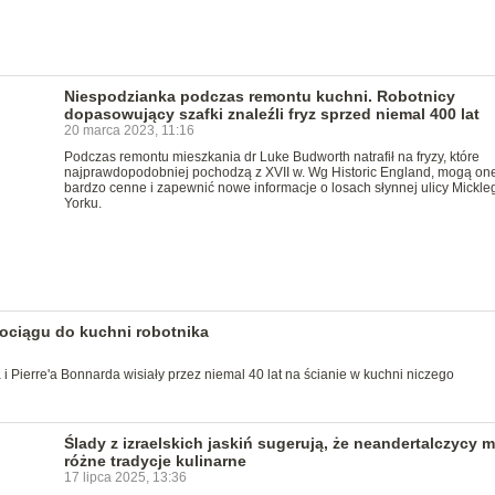
Niespodzianka podczas remontu kuchni. Robotnicy
dopasowujący szafki znaleźli fryz sprzed niemal 400 lat
20 marca 2023, 11:16
Podczas remontu mieszkania dr Luke Budworth natrafił na fryzy, które
najprawdopodobniej pochodzą z XVII w. Wg Historic England, mogą on
bardzo cenne i zapewnić nowe informacje o losach słynnej ulicy Mickle
Yorku.
 pociągu do kuchni robotnika
 Pierre'a Bonnarda wisiały przez niemal 40 lat na ścianie w kuchni niczego
Ślady z izraelskich jaskiń sugerują, że neandertalczycy mi
różne tradycje kulinarne
17 lipca 2025, 13:36