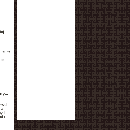
ej i
roku w
ntrum
ny...
owych
ć w
cych
ntu