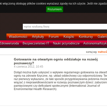
ki włączoną obsługę plików cookies wyrażasz zgodę na ich użycie. Jeśli nie zgadz
Rozumiem
Wiadomości
Artykuły
Forum
Książki
Konkursy
Galeri
Zdrowie/uroda
Bezpieczeństwo IT
Nauki przyrodnicze
Astronomia/fizyk
sortuj wg:
trafnoś
Gotowanie na otwartym ogniu oddziałuje na rozwój
poznawczy?
4 czerwca 2012, 10:45
Dotąd można było usłyszeć o wpływie regularnego gotowania na otwar
ogniu na zdrowie fizyczne, np. układ oddechowy czy odpornościowy. Te
raz pierwszy wykazano, że taki sposób przygotowywania jedzenia może
wiązać z nieprawidłowościami w rozwoju poznawczym dzieci: zaburzen
pamięciowymi czy deficytami społecznymi (International Journal of
Environmental Health Research).