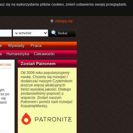
asz się na wykorzystanie plików cookies, zmień ustawienia swojej przeglądarki.
zaloguj się
e
Wywiady
Praca
a
Humanistyka
Ciekawostki
Zostań Patronem
ci
|
daty
Od 2006 roku popularyzujemy
naukę. Chcemy się rozwijać i
dostarczać naszym Czytelnikom
jeszcze więcej atrakcyjnych
treści wysokiej jakości. Dlatego
tym
postanowiliśmy poprosić o
raz po
wsparcie. Zostań naszym
 się
Patronem i pomóż nam rozwijać
iami
KopalnięWiedzy.