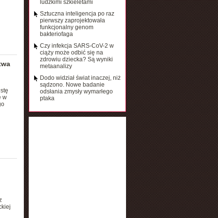
ludzkimi szkieletami
Sztuczna inteligencja po raz
pierwszy zaprojektowała
funkcjonalny genom
bakteriofaga
Czy infekcja SARS-CoV-2 w
ciąży może odbić się na
zdrowiu dziecka? Są wyniki
twa
metaanalizy
Dodo widział świat inaczej, niż
sądzono. Nowe badanie
stę
odsłania zmysły wymarłego
ę w
ptaka
go
z
kiej