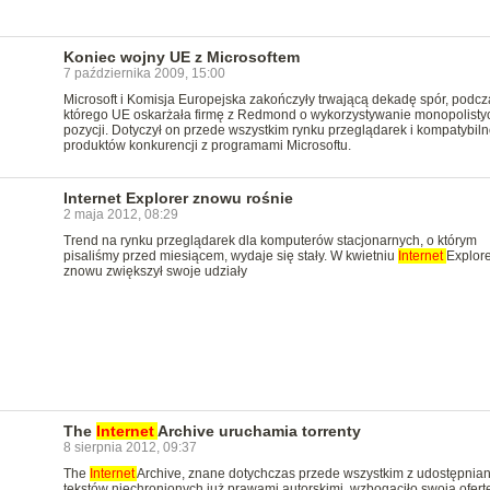
Koniec wojny UE z Microsoftem
7 października 2009, 15:00
Microsoft i Komisja Europejska zakończyły trwającą dekadę spór, podcz
którego UE oskarżała firmę z Redmond o wykorzystywanie monopolisty
pozycji. Dotyczył on przede wszystkim rynku przeglądarek i kompatybiln
produktów konkurencji z programami Microsoftu.
Internet Explorer znowu rośnie
2 maja 2012, 08:29
Trend na rynku przeglądarek dla komputerów stacjonarnych, o którym
pisaliśmy przed miesiącem, wydaje się stały. W kwietniu
Internet
Explore
znowu zwiększył swoje udziały
The
Internet
Archive uruchamia torrenty
8 sierpnia 2012, 09:37
The
Internet
Archive, znane dotychczas przede wszystkim z udostępnian
tekstów niechronionych już prawami autorskimi, wzbogaciło swoją ofert