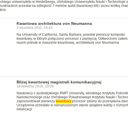
kiego uniwersytetu w Heidelbergu, chińskiego Uniwersytetu Nauki i Technologii 
striackich przesłał na odległość 7 metrów qubit (kwantowy bit) i przez krótką chwi
era.
Kwantowa architektura von Neumanna
2 września 2011, 10:42
Na University of California, Santa Barbara, powstał pierwszy komputer
kwantowy, w którym połączono procesor z pamięcią. Odtworzono zatem,
razem jednak w maszynie kwantowej, architekturę von Neumanna
Bliżej kwantowej magistrali komunikacyjnej
19 kwietnia 2016, 10:09
Naukowcy z australijskiego RMIT University, włoskiego Instytutu Fotoniki
Nanotechnologii oraz chińskiego Południowego Instytutu Nauki i Techno
zaprezentowali pierwszy
kwantowy
procesor zdolny do przesyłania dan
Urządzenie przesłało w nienaruszonym stanie splątane kubity z różnyc
lokalizacji