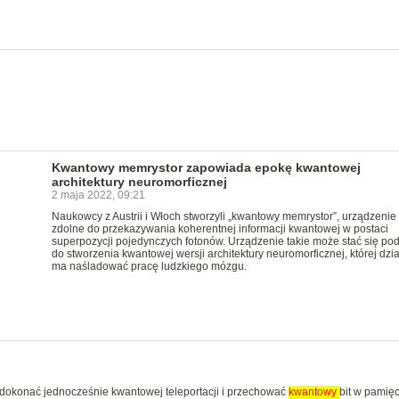
Kwantowy memrystor zapowiada epokę kwantowej
architektury neuromorficznej
2 maja 2022, 09:21
Naukowcy z Austrii i Włoch stworzyli „kwantowy memrystor”, urządzenie
zdolne do przekazywania koherentnej informacji kwantowej w postaci
superpozycji pojedynczych fotonów. Urządzenie takie może stać się po
do stworzenia kwantowej wersji architektury neuromorficznej, której dzi
ma naśladować pracę ludzkiego mózgu.
ię dokonać jednocześnie kwantowej teleportacji i przechować
kwantowy
bit w pamięc