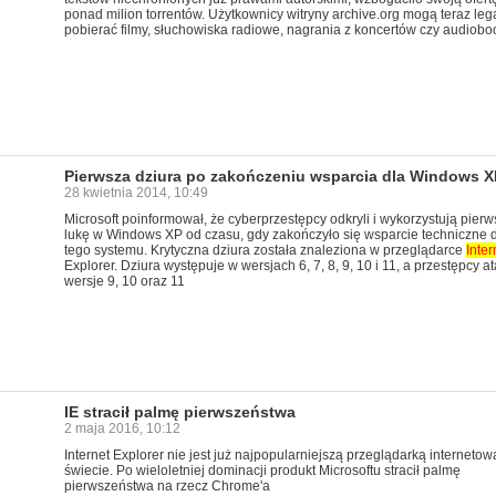
ponad milion torrentów. Użytkownicy witryny archive.org mogą teraz leg
pobierać filmy, słuchowiska radiowe, nagrania z koncertów czy audioboo
Pierwsza dziura po zakończeniu wsparcia dla Windows X
28 kwietnia 2014, 10:49
Microsoft poinformował, że cyberprzestępcy odkryli i wykorzystują pierw
lukę w Windows XP od czasu, gdy zakończyło się wsparcie techniczne 
tego systemu. Krytyczna dziura została znaleziona w przeglądarce
Inter
Explorer. Dziura występuje w wersjach 6, 7, 8, 9, 10 i 11, a przestępcy a
wersje 9, 10 oraz 11
IE stracił palmę pierwszeństwa
2 maja 2016, 10:12
Internet Explorer nie jest już najpopularniejszą przeglądarką internetow
świecie. Po wieloletniej dominacji produkt Microsoftu stracił palmę
pierwszeństwa na rzecz Chrome'a