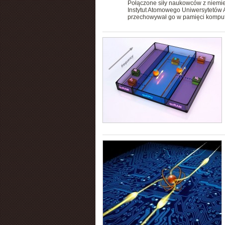
Połączone siły naukowców z niemiec
Instytut Atomowego Uniwersytetów Au
przechowywał go w pamięci komput