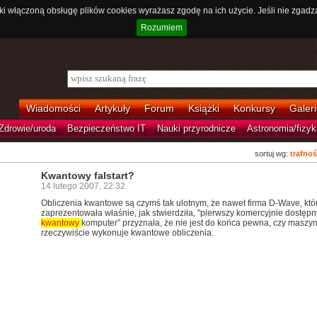
ki włączoną obsługę plików cookies wyrażasz zgodę na ich użycie. Jeśli nie zgadz
Rozumiem
Wiadomości
Artykuły
Forum
Książki
Konkursy
Galeri
Zdrowie/uroda
Bezpieczeństwo IT
Nauki przyrodnicze
Astronomia/fizyk
sortuj wg:
trafnoś
Kwantowy falstart?
14 lutego 2007, 22:32
Obliczenia kwantowe są czymś tak ulotnym, że nawet firma D-Wave, któ
zaprezentowała właśnie, jak stwierdziła, "pierwszy komercyjnie dostępn
kwantowy
komputer” przyznała, że nie jest do końca pewna, czy maszy
rzeczywiście wykonuje kwantowe obliczenia.