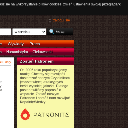
asz się na wykorzystanie plików cookies, zmień ustawienia swojej przeglądarki.
zaloguj się
e
Wywiady
Praca
a
Humanistyka
Ciekawostki
Zostań Patronem
ci
|
daty
Od 2006 roku popularyzujemy
naukę. Chcemy się rozwijać i
dostarczać naszym Czytelnikom
ra
jeszcze więcej atrakcyjnych
y
treści wysokiej jakości. Dlatego
na
postanowiliśmy poprosić o
wsparcie. Zostań naszym
Patronem i pomóż nam rozwijać
KopalnięWiedzy.