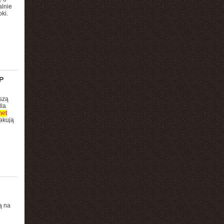
alnie
ki.
P
szą
dla
net
takują
ą na