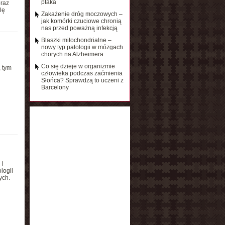
ptaka
oraz
lę
Zakażenie dróg moczowych –
jak komórki czuciowe chronią
nas przed poważną infekcją
Blaszki mitochondrialne –
nowy typ patologii w mózgach
chorych na Alzheimera
Co się dzieje w organizmie
 tym
człowieka podczas zaćmienia
Słońca? Sprawdzą to uczeni z
Barcelony
 i
logii
ych.
h