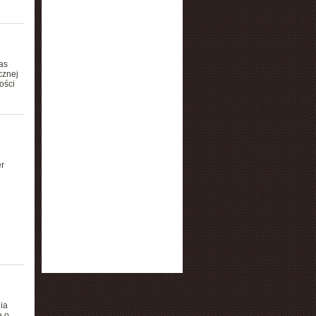
as
cznej
ości
r
ia
ę o