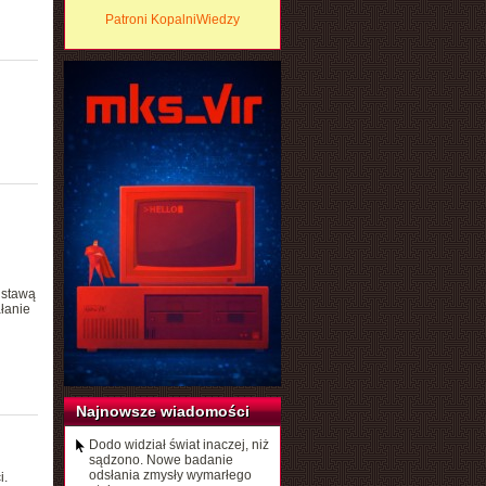
Patroni KopalniWiedzy
dstawą
ałanie
Najnowsze wiadomości
Dodo widział świat inaczej, niż
sądzono. Nowe badanie
odsłania zmysły wymarłego
i.