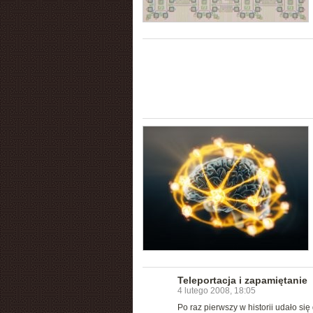
Teleportacja i zapamiętanie
4 lutego 2008, 18:05
Po raz pierwszy w historii udało s