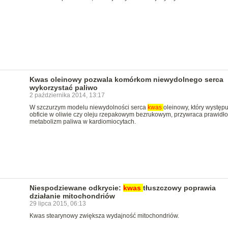
Kwas oleinowy pozwala komórkom niewydolnego serca
wykorzystać paliwo
2 października 2014, 13:17
W szczurzym modelu niewydolności serca
kwas
oleinowy, który występu
obficie w oliwie czy oleju rzepakowym bezrukowym, przywraca prawidł
metabolizm paliwa w kardiomiocytach.
Niespodziewane odkrycie:
kwas
tłuszczowy poprawia
działanie mitochondriów
29 lipca 2015, 06:13
Kwas stearynowy zwiększa wydajność mitochondriów.