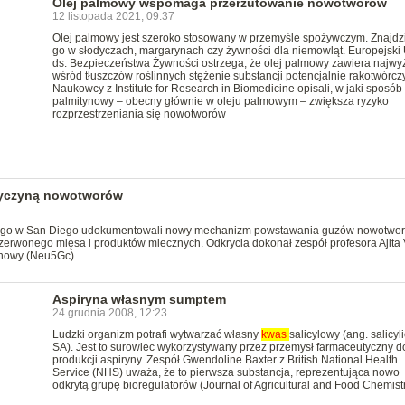
Olej palmowy wspomaga przerzutowanie nowotworów
12 listopada 2021, 09:37
Olej palmowy jest szeroko stosowany w przemyśle spożywczym. Znajd
go w słodyczach, margarynach czy żywności dla niemowląt. Europejski
ds. Bezpieczeństwa Żywności ostrzega, że olej palmowy zawiera najwy
wśród tłuszczów roślinnych stężenie substancji potencjalnie rakotwórcz
Naukowcy z Institute for Research in Biomedicine opisali, w jaki sposób
palmitynowy – obecny głównie w oleju palmowym – zwiększa ryzyko
rozprzestrzeniania się nowotworów
zyczyną nowotworów
skiego w San Diego udokumentowali nowy mechanizm powstawania guzów nowotwo
rwonego mięsa i produktów mlecznych. Odkrycia dokonał zespół profesora Ajita V
inowy (Neu5Gc).
Aspiryna własnym sumptem
24 grudnia 2008, 12:23
Ludzki organizm potrafi wytwarzać własny
kwas
salicylowy (ang. salicyli
SA). Jest to surowiec wykorzystywany przez przemysł farmaceutyczny d
produkcji aspiryny. Zespół Gwendoline Baxter z British National Health
Service (NHS) uważa, że to pierwsza substancja, reprezentująca nowo
odkrytą grupę bioregulatorów (Journal of Agricultural and Food Chemistr