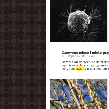
Czerwone mięso i mleko pr
18 listopada 2008, 12:49
Uczeni z Uniwersytetu Kalifornij
wywoływanych przez spożywanie cze
który bada
kwas
N-glikoliloneuram