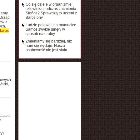
Co się dzieje w organizmie
człowieka podczas zaćmienia
ziemy
Słońca? Sprawdzą to uczeni z
 Urząd
Barcelony
ższe
Ludzie polowali na mamucice.
ych.
Samce zwykle ginęły w
kwas
sposób naturalny
Zmieniamy się bardziej, niż
nam się wydaje. Nasza
osobowość nie jest stała
rowych
arki,
c acid,
o
y).