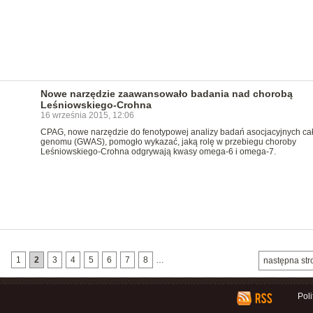
Nowe narzędzie zaawansowało badania nad chorobą
Leśniowskiego-Crohna
16 września 2015, 12:06
CPAG, nowe narzędzie do fenotypowej analizy badań asocjacyjnych ca
genomu (GWAS), pomogło wykazać, jaką rolę w przebiegu choroby
Leśniowskiego-Crohna odgrywają kwasy omega-6 i omega-7.
1
2
3
4
5
6
7
8
…
następna str
Pol