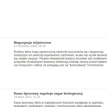
Negocjacje trójstronne
22 września 2009, 08:30
Rośliny, które mają ograniczoną zdolność poruszania się i dysponują
mniejszym od zwierząt repertuarem zachowań, wcale nie są tak bezwoln
się zwykło uważać. Pewien ekwadorski badacz dociekał, jak rzodkiewni
pospolite (Arabidopsis thaliana) dobierają metodę obrony przed bakteri
czy mszycami i odkrył, że polegają one na "komunikacji" 3 hormonów.
Kwas liponowy reguluje zegar biologiczny
18 lipca 2014, 11:18
Kwas liponowy, który w największych ilościach występuje w szpinaku,
brokułach i podrobach, resetuje i synchronizuje rytmy okołodobowe.