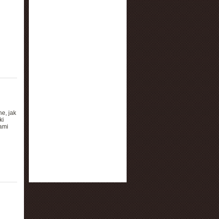
e, jak
ki
ami