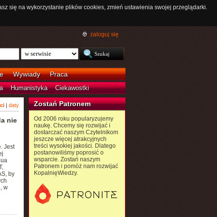
asz się na wykorzystanie plików cookies, zmień ustawienia swojej przeglądarki.
zaloguj się
e
Wywiady
Praca
a
Humanistyka
Ciekawostki
Zostań Patronem
ci
|
daty
Od 2006 roku popularyzujemy
a nie
naukę. Chcemy się rozwijać i
dostarczać naszym Czytelnikom
jeszcze więcej atrakcyjnych
treści wysokiej jakości. Dlatego
. Jest
postanowiliśmy poprosić o
ej
wsparcie. Zostań naszym
qua
Patronem i pomóż nam rozwijać
T,
KopalnięWiedzy.
AS, by
ych
, w