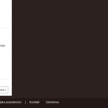
łego
ona »
ityka prywatności
|
Kontakt
Szkolenia