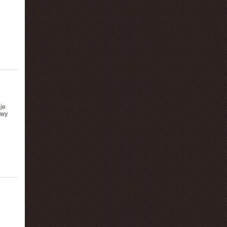
je
owy