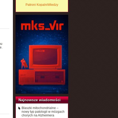
Patroni KopalniWiedzy
nu
e.
Najnowsze wiadomości
Blaszki mitochondrialne –
nowy typ patologii w mózgach
chorych na Alzheimera