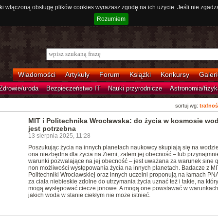
ki włączoną obsługę plików cookies wyrażasz zgodę na ich użycie. Jeśli nie zgadz
Rozumiem
Wiadomości
Artykuły
Forum
Książki
Konkursy
Galeri
Zdrowie/uroda
Bezpieczeństwo IT
Nauki przyrodnicze
Astronomia/fizyk
sortuj wg:
trafnoś
MIT i Politechnika Wrocławska: do życia w kosmosie wod
jest potrzebna
13 sierpnia 2025, 11:28
Poszukując życia na innych planetach naukowcy skupiają się na wodzie
ona niezbędna dla życia na Ziemi, zatem jej obecność – lub przynajmni
warunki pozwalające na jej obecność – jest uważana za warunek sine 
non możliwości występowania życia na innych planetach. Badacze z MI
Politechniki Wrocławskiej oraz innych uczelni proponują na łamach PN
za ciała niebieskie zdolne do utrzymania życia uznać też i takie, na któr
mogą występować ciecze jonowe. A mogą one powstawać w warunkach
jakich woda w stanie ciekłym nie może istnieć.