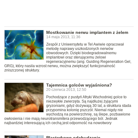
Mostkowanie nerwu implantem z żelem
14 maja 2013, 11:36
Zespół z Uniwersytetu w Tel Awiwie opracował
metodę naprawy uszkodzonych nerwów
obwodowych. Dzięki biodegradowalnemu
implantowi oraz sterującemu żelowi
regeneracyjnemu (ang. Guiding Regeneration Gel,
GRG), który nasila wzrost nerwu, można zwiększyć funkcjonalność
zniszczonej struktury.
Tajemnica golców wyjaśniona?
20 czerwca 2013, 12:50
Pochodzące z pustyń Afryki Wschodniej golce to
niezwykłe zwierzęta. Są najdłużej żyjącymi
gryzoniami, gdyż dożywają 30 lat, a struktura stada
przypomina kolonię pszczół. Niemal nigdy nie
wychodzą na powierzchnię, są ślepe, pozbawione
owłosienia i nie mają neurotransmitera przewodzącego ból. Jednak
najbardziej interesującą ich cechą jest odporność na nowotwory
Plasterkowe odchudzanie