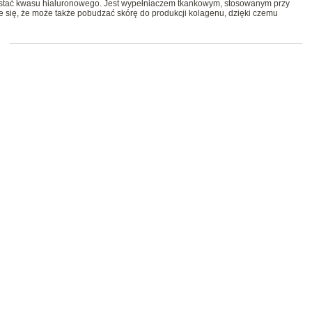
postać kwasu hialuronowego. Jest wypełniaczem tkankowym, stosowanym przy
się, że może także pobudzać skórę do produkcji kolagenu, dzięki czemu