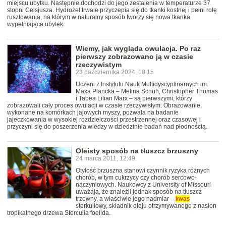
miejscu ubytku. Następnie dochodzi do jego zestalenia w temperaturze 37
stopni Celsjusza. Hydrożel trwale przyczepia się do tkanki kostnej i pełni rolę
rusztowania, na którym w naturalny sposób tworzy się nowa tkanka
wypełniająca ubytek.
Wiemy, jak wygląda owulacja. Po raz
pierwszy zobrazowano ją w czasie
rzeczywistym
23 października 2024, 10:15
Uczeni z Instytutu Nauk Multidyscyplinarnych im.
Maxa Plancka – Melina Schuh, Christopher Thomas
i Tabea Lilian Marx – są pierwszymi, którzy
zobrazowali cały proces owulacji w czasie rzeczywistym. Obrazowanie,
wykonane na komórkach jajowych myszy, pozwala na badanie
jajeczkowania w wysokiej rozdzielczości przestrzennej oraz czasowej i
przyczyni się do poszerzenia wiedzy w dziedzinie badań nad płodnością.
Oleisty sposób na tłuszcz brzuszny
24 marca 2011, 12:49
Otyłość brzuszna stanowi czynnik ryzyka różnych
chorób, w tym cukrzycy czy chorób sercowo-
naczyniowych. Naukowcy z University of Missouri
uważają, że znaleźli jednak sposób na tłuszcz
trzewny, a właściwie jego nadmiar –
kwas
sterkuliowy, składnik oleju otrzymywanego z nasion
tropikalnego drzewa Sterculia foelida.