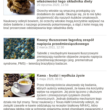
właściwości tego składnika diety
20 stycznia 2020, 13:58
Orzechy włoskie są smaczną przekąską czy
dodatkiem do sałatki. Okazuje się, że to nie tylko
przyjemność dla naszych kubków smakowych.
Naukowcy odkryli bowiem, że orzechy włoskie mogą korzystnie wpływać na
dobre bakterie z naszego przewodu pokarmowego, a stąd z kolei mogą się
brać prosercowe oddziaływania tego składnika diety.
Kwasy tłuszczowe łagodzą zespół
napięcia przedmiesiączkowego
2 marca 2011, 12:30
Tabletki z niezbędnymi kwasami tłuszczowymi
zmniejszają nasilenie objawów zespołu napięcia
przedmiesiączkowego (ang. premenstrual
syndrome, PMS) – twierdzą brazylijscy badacze.
Kawa - budzi i wydłuża życie
5 maja 2026, 08:01
Przez dziesięciolecia ukazywały się badania,
których autorzy wskazywali, że kawa ma korzystny
wpływ na organizm. Jej picie łączono z dłuższym
życiem i zmniejszonym ryzykiem chorób
chronicznych. Jednak dokładny mechanizm tego
działa nie był znany. Teraz naukowcy z Texas A&M University odkryli, że
związki zawarte w kawie oddziałują na receptor białkowy NR4A1, który
odgrywa istotną rolę w ochronie organizmu przed chorobami związanymi z