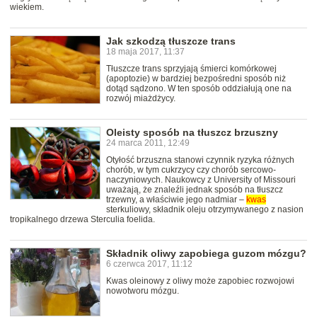
wiekiem.
Jak szkodzą tłuszcze trans
18 maja 2017, 11:37
Tłuszcze trans sprzyjają śmierci komórkowej
(apoptozie) w bardziej bezpośredni sposób niż
dotąd sądzono. W ten sposób oddziałują one na
rozwój miażdżycy.
Oleisty sposób na tłuszcz brzuszny
24 marca 2011, 12:49
Otyłość brzuszna stanowi czynnik ryzyka różnych
chorób, w tym cukrzycy czy chorób sercowo-
naczyniowych. Naukowcy z University of Missouri
uważają, że znaleźli jednak sposób na tłuszcz
trzewny, a właściwie jego nadmiar –
kwas
sterkuliowy, składnik oleju otrzymywanego z nasion
tropikalnego drzewa Sterculia foelida.
Składnik oliwy zapobiega guzom mózgu?
6 czerwca 2017, 11:12
Kwas oleinowy z oliwy może zapobiec rozwojowi
nowotworu mózgu.