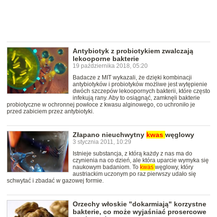
Antybiotyk z probiotykiem zwalczają
lekooporne bakterie
19 października 2018, 05:20
Badacze z MIT wykazali, że dzięki kombinacji
antybiotyków i probiotyków możliwe jest wytępienie
dwóch szczepów lekoopornych bakterii, które często
infekują rany. Aby to osiągnąć, zamknęli bakterie
probiotyczne w ochronnej powłoce z kwasu alginowego, co uchroniło je
przed zabiciem przez antybiotyki.
Złapano nieuchwytny
kwas
węglowy
3 stycznia 2011, 10:29
Istnieje substancja, z którą każdy z nas ma do
czynienia na co dzień, ale która uparcie wymyka się
naukowym badaniom. To
kwas
węglowy, który
austriackim uczonym po raz pierwszy udało się
schwytać i zbadać w gazowej formie.
Orzechy włoskie "dokarmiają" korzystne
bakterie, co może wyjaśniać prosercowe