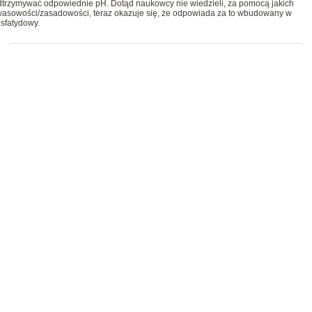
dtrzymywać odpowiednie pH. Dotąd naukowcy nie wiedzieli, za pomocą jakich
sowości/zasadowości, teraz okazuje się, że odpowiada za to wbudowany w
osfatydowy.