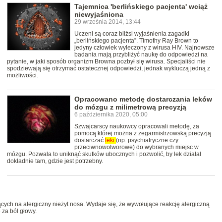
Tajemnica 'berlińskiego pacjenta' wciąż
niewyjaśniona
29 września 2014, 13:44
Uczeni są coraz bliżsi wyjaśnienia zagadki
„berlińskiego pacjenta”. Timothy Ray Brown to
jedyny człowiek wyleczony z wirusa HIV. Najnowsze
badania mają przybliżyć naukę do odpowiedzi na
pytanie, w jaki sposób organizm Browna pozbył się wirusa. Specjaliści nie
spodziewają się otrzymać ostatecznej odpowiedzi, jednak wykluczą jedną z
możliwości.
Opracowano metodę dostarczania leków
do mózgu z milimetrową precyzją
6 października 2020, 05:00
Szwajcarscy naukowcy opracowali metodę, za
pomocą której można z zegarmistrzowską precyzją
dostarczać
leki
(np. psychiatryczne czy
przeciwnowotworowe) do wybranych miejsc w
mózgu. Pozwala to uniknąć skutków ubocznych i pozwolić, by lek działał
dokładnie tam, gdzie jest potrzebny.
cych na alergiczny nieżyt nosa. Wydaje się, że wywołujące reakcję alergiczną
za ból głowy.