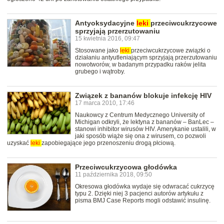
Antyoksydacyjne
leki
przeciwcukrzycowe
sprzyjają przerzutowaniu
15 kwietnia 2016, 09:47
Stosowane jako
leki
przeciwcukrzycowe związki o
działaniu antyutleniającym sprzyjają przerzutowaniu
nowotworów, w badanym przypadku raków jelita
grubego i wątroby.
Związek z bananów blokuje infekcję HIV
17 marca 2010, 17:46
Naukowcy z Centrum Medycznego University of
Michigan odkryli, że lektyna z bananów – BanLec –
stanowi inhibitor wirusów HIV. Amerykanie ustalili, w
jaki sposób wiąże się ona z wirusem, co pozwoli
uzyskać
leki
zapobiegające jego przenoszeniu drogą płciową.
Przeciwcukrzycowa głodówka
11 października 2018, 09:50
Okresowa głodówka wydaje się odwracać cukrzycę
typu 2. Dzięki niej 3 pacjenci autorów artykułu z
pisma BMJ Case Reports mogli odstawić insulinę.