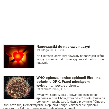
Nanocząstki do naprawy naczyń
19 lutego 2014, 07:39
Na Clemson University powstały nanocząstki, które
mogą dostarczać leki, obierając na cel uszkodzone
naczynia.
WHO ogłasza koniec epidemii Eboli na
południu DRK. Przed miesiącem
wybuchła nowa epidemia
29 czerwca 2020, 11:07
Światowa Organizacja Zdrowia ogłosiła koniec
epidemii wirusa Ebola, która od 2018 roku trwała na
północnym-wschodzie (głównie prowincje Północne
Kivu oraz Ituri) Demokratycznej Republiki Kongo. Zakończenie epidemii
ogłoszono 42 dni po zanotowaniu ostatniego przypadku.