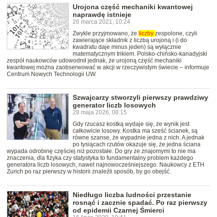
Urojona część mechaniki kwantowej
naprawdę istnieje
26 marca 2021, 10:24
Zwykle przyjmowano, że
liczby
zespolone, czyli
zawierające składnik z liczbą urojoną i (i do
kwadratu daje minus jeden) są wyłącznie
matematycznym trikiem. Polsko-chińsko-kanadyjski
zespół naukowców udowodnił jednak, że urojoną część mechaniki
kwantowej można zaobserwować w akcji w rzeczywistym świecie – informuje
Centrum Nowych Technologii UW.
Szwajcarzy stworzyli pierwszy prawdziwy
generator liczb losowych
28 maja 2026, 08:15
Gdy rzucasz kostką wydaje się, że wynik jest
całkowicie losowy. Kostka ma sześć ścianek, są
równe szanse, że wypadnie jedna z nich. A jednak
po tysiącach rzutów okazuje się, że jedna ściana
wypada odrobinę częściej niż pozostałe. Do gry ze znajomymi to nie ma
znaczenia, dla fizyka czy statystyka to fundamentalny problem każdego
generatora liczb losowych, nawet najnowocześniejszego. Naukowcy z ETH
Zurich po raz pierwszy w historii znaleźli sposób, by go obejść.
Niedługo liczba ludności przestanie
rosnąć i zacznie spadać. Po raz pierwszy
od epidemii Czarnej Śmierci