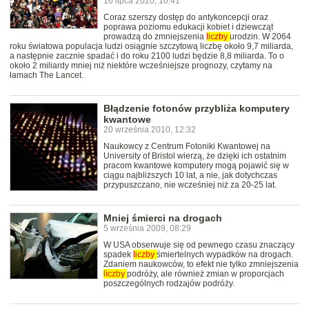
16 lipca 2020, 10:41
Coraz szerszy dostęp do antykoncepcji oraz
poprawa poziomu edukacji kobiet i dziewcząt
prowadzą do zmniejszenia
liczby
urodzin. W 2064
roku światowa populacja ludzi osiągnie szczytową liczbę około 9,7 miliarda,
a następnie zacznie spadać i do roku 2100 ludzi będzie 8,8 miliarda. To o
około 2 miliardy mniej niż niektóre wcześniejsze prognozy, czytamy na
łamach The Lancet.
Błądzenie fotonów przybliża komputery
kwantowe
20 września 2010, 12:32
Naukowcy z Centrum Fotoniki Kwantowej na
University of Bristol wierzą, że dzięki ich ostatnim
pracom kwantowe komputery mogą pojawić się w
ciągu najbliższych 10 lat, a nie, jak dotychczas
przypuszczano, nie wcześniej niż za 20-25 lat.
Mniej śmierci na drogach
5 września 2009, 08:29
W USA obserwuje się od pewnego czasu znaczący
spadek
liczby
śmiertelnych wypadków na drogach.
Zdaniem naukowców, to efekt nie tylko zmniejszenia
liczby
podróży, ale również zmian w proporcjach
poszczególnych rodzajów podróży.