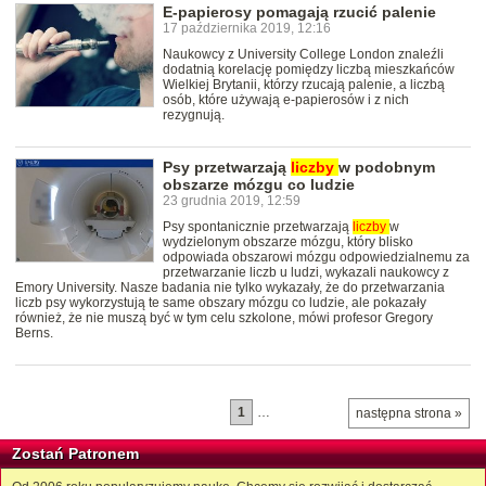
E-papierosy pomagają rzucić palenie
17 października 2019, 12:16
Naukowcy z University College London znaleźli
dodatnią korelację pomiędzy liczbą mieszkańców
Wielkiej Brytanii, którzy rzucają palenie, a liczbą
osób, które używają e-papierosów i z nich
rezygnują.
Psy przetwarzają
liczby
w podobnym
obszarze mózgu co ludzie
23 grudnia 2019, 12:59
Psy spontanicznie przetwarzają
liczby
w
wydzielonym obszarze mózgu, który blisko
odpowiada obszarowi mózgu odpowiedzialnemu za
przetwarzanie liczb u ludzi, wykazali naukowcy z
Emory University. Nasze badania nie tylko wykazały, że do przetwarzania
liczb psy wykorzystują te same obszary mózgu co ludzie, ale pokazały
również, że nie muszą być w tym celu szkolone, mówi profesor Gregory
Berns.
1
…
następna strona »
Zostań Patronem