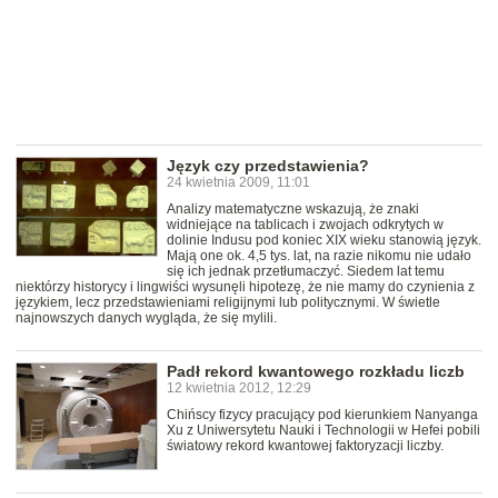
Język czy przedstawienia?
24 kwietnia 2009, 11:01
Analizy matematyczne wskazują, że znaki
widniejące na tablicach i zwojach odkrytych w
dolinie Indusu pod koniec XIX wieku stanowią język.
Mają one ok. 4,5 tys. lat, na razie nikomu nie udało
się ich jednak przetłumaczyć. Siedem lat temu
niektórzy historycy i lingwiści wysunęli hipotezę, że nie mamy do czynienia z
językiem, lecz przedstawieniami religijnymi lub politycznymi. W świetle
najnowszych danych wygląda, że się mylili.
Padł rekord kwantowego rozkładu liczb
12 kwietnia 2012, 12:29
Chińscy fizycy pracujący pod kierunkiem Nanyanga
Xu z Uniwersytetu Nauki i Technologii w Hefei pobili
światowy rekord kwantowej faktoryzacji liczby.