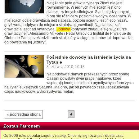
Natężenie pola grawitacyjnego Ziemi nie jest
równomierne. W jednych miejscach jest ono
słabsze, w innych silniejsze. Stąd, między innymi,
biorą się różnice w poziomie wody w oceanach. W
miejscach gdzie grawitacja jest słabsza, poziom oceanu jest nieco niższy,
gdyż woda odpływa do miejsc o silniejszej grawitacji. Najsłabsza zaś
grawitacja jest nad Antarktydą.
Lodowy
kontynent znajduje się w „dziurze
grawitacyjnej”. Alessandro M. Forte i Petar Glišović z Institut de Physique du
Globe de Paris prześledzili ruch skał, który w ciągu milionów lat doprowadził
do powstania tej „dziury”.
Pośrednie dowody na istnienie życia na
Tytanie
8 czerwca 2010, 10:13
Na podstawie danych przekazanych przez sondę
Cassini powstały dwie prace naukowe, które
wspierają teorię o istnieniu prymitywnych form życia
na Tytanie, księżycu Saturna. Ma ono, jak od pewnego czasu spekulowała
część naukowców, wykorzystywać metan.
4
« poprzednia strona
Zostań Patronem
Od 2006 roku popularyzujemy naukę. Chcemy się rozwijać i dostarczać