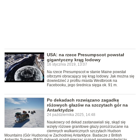
USA: na rzece Presumpscot powstał
gigantyczny krąg lodowy
16 stycznia 2019, 13:07
Na rzece Presumpscot w stanie Maine powstał
olbrzymi obracający się krąg lodowy. Jak można się
dowiedzieć z profilu miasta Westbrook na
Facebooku, jego średnica sięga ok. 91 m.
Po dekadach rozwiązano zagadkę
różowych głazów na szczytach gór na
Antarktydzie
24 października 2025, 14:48
Naukowcy od dekad zastanawiali się, skąd się
wzięły różowe granitowe głazy porozrzucane na
ciemnych wulkanicznych szczytach Hudson
Mountains (Gór Hudsona) w Zachodniej Antarktyce. Badacze z British
Antarctis Survey (BAS) datowali granit mierząc rozpad promieniotwórczy