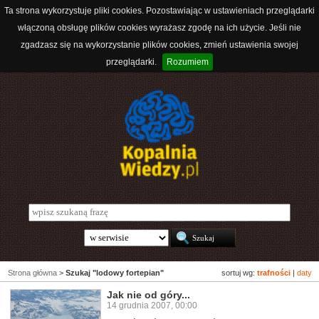
Ta strona wykorzystuje pliki cookies. Pozostawiając w ustawieniach przeglądarki
włączoną obsługę plików cookies wyrażasz zgodę na ich użycie. Jeśli nie
zgadzasz się na wykorzystanie plików cookies, zmień ustawienia swojej
przeglądarki.
Rozumiem
Strona główna
>
Szukaj "lodowy fortepian"
sortuj wg:
trafności
|
daty
Jak nie od góry...
14 grudnia 2007, 00:00