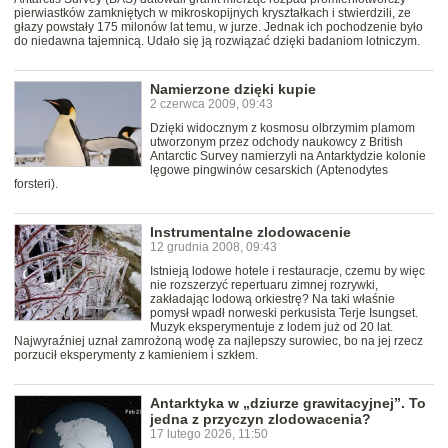
pierwiastków zamkniętych w mikroskopijnych kryształkach i stwierdzili, ze
głazy powstały 175 milonów lat temu, w jurze. Jednak ich pochodzenie było
do niedawna tajemnicą. Udało się ją rozwiązać dzięki badaniom lotniczym.
Namierzone dzięki kupie
2 czerwca 2009, 09:43
Dzięki widocznym z kosmosu olbrzymim plamom
utworzonym przez odchody naukowcy z British
Antarctic Survey namierzyli na Antarktydzie kolonie
lęgowe pingwinów cesarskich (Aptenodytes
forsteri).
Instrumentalne zlodowacenie
12 grudnia 2008, 09:43
Istnieją lodowe hotele i restauracje, czemu by więc
nie rozszerzyć repertuaru zimnej rozrywki,
zakładając lodową orkiestrę? Na taki właśnie
pomysł wpadł norweski perkusista Terje Isungset.
Muzyk eksperymentuje z lodem już od 20 lat.
Najwyraźniej uznał zamrożoną wodę za najlepszy surowiec, bo na jej rzecz
porzucił eksperymenty z kamieniem i szkłem.
Antarktyka w „dziurze grawitacyjnej”. To
jedna z przyczyn zlodowacenia?
17 lutego 2026, 11:50