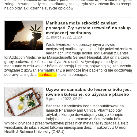
zalegalizowano medyczną marihuanę zmniejszyła się zarówno liczba recept
na opioidy jak i dzienne zużycie opioidów
Marihuana może szkodzić zamiast
pomagać. Zły system zezwoleń na zakup
medycznej marihuany
21 marca 2022, 11:20
Wiele twierdzeń o dobroczynnym wpływie
medycznej marihuany nie znajduje potwierdzenia w
badaniach, informuje doktor Jodi Gilman z Center
for Addiction Medicine na Massachusetts General Hospital. Stał on na czele
grupy badawczej, które zauważyła, że u osób zażywających medyczną
marihuanę w celu walki z bólem, depresją i lękiem, pojawiają się zaburzenia
związane z używaniem marihuany, a jednocześnie pacjenci ci nie odczuwają
poprawy tam, gdzie
marihuana
miała im pomagać.
Używanie cannabis do leczenia bólu jest
równie skuteczne, co używanie placebo
9 grudnia 2022, 06:50
Badacze z Karolinska Institutet opublikowali na
łamach Pharmacy and Clinical Pharmacology
artykuł, z którego dowiadujemy się, że konopie
indyjskie nie są pomocne w uśmierzaniu bólu.
Wnioski płynące z przeprowadzonej przez nich metaanalizy zgadzają się z
wnioskami, do jakich przed kilkoma miesiącami doszli naukowcy z Oregon
Health & Science University (OHSU).