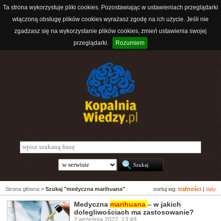
Ta strona wykorzystuje pliki cookies. Pozostawiając w ustawieniach przeglądarki
włączoną obsługę plików cookies wyrażasz zgodę na ich użycie. Jeśli nie
zgadzasz się na wykorzystanie plików cookies, zmień ustawienia swojej
przeglądarki.
Rozumiem
Strona główna
>
Szukaj "medyczna marihuana"
sortuj wg:
trafności
|
daty
Medyczna
marihuana
– w jakich
dolegliwościach ma zastosowanie?
2 września 2022, 13:49