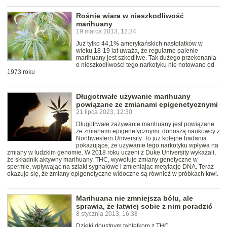
Rośnie wiara w nieszkodliwość
marihuany
19 marca 2013, 12:34
Już tylko 44,1% amerykańskich nastolatków w
wieku 18-19 lat uważa, że regularne palenie
marihuany jest szkodliwe. Tak dużego przekonania
o nieszkodliwości tego narkotyku nie notowano od
1973 roku
Długotrwałe używanie marihuany
powiązane ze zmianami epigenetycznymi
21 lipca 2023, 12:30
Długotrwałe zażywanie marihuany jest powiązane
ze zmianami epigenetycznymi, donoszą naukowcy z
Northwestern University. To już kolejne badania
pokazujące, że używanie tego narkotyku wpływa na
zmiany w ludzkim genomie. W 2018 roku uczeni z Duke University wykazali,
że składnik aktywny marihuany, THC, wywołuje zmiany genetyczne w
spermie, wpływając na szlaki sygnałowe i zmieniając metylację DNA. Teraz
okazuje się, że zmiany epigenetyczne widoczne są również w próbkach krwi.
Marihuana nie zmniejsza bólu, ale
sprawia, że łatwiej sobie z nim poradzić
8 stycznia 2013, 16:38
Dzięki doustnym tabletkom z THC