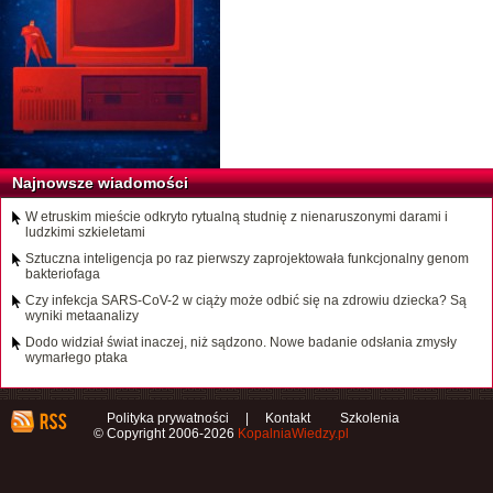
Najnowsze wiadomości
W etruskim mieście odkryto rytualną studnię z nienaruszonymi darami i
ludzkimi szkieletami
Sztuczna inteligencja po raz pierwszy zaprojektowała funkcjonalny genom
bakteriofaga
Czy infekcja SARS-CoV-2 w ciąży może odbić się na zdrowiu dziecka? Są
wyniki metaanalizy
Dodo widział świat inaczej, niż sądzono. Nowe badanie odsłania zmysły
wymarłego ptaka
Polityka prywatności
|
Kontakt
Szkolenia
© Copyright 2006-2026
KopalniaWiedzy.pl