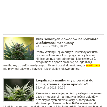
Brak solidnych dowodów na lecznicze
właściwości marihuany
24 czerwca 2015, 16:12
Penny Whiting i jej koledzy z University of Bristol
postanowili szczegółowo przyjrzeć się testom
klinicznym nad kannabinoidami, by stwierdzić,
czego można spodziewać się po legalizacji
marihuany do celów medycznych. Uczeni doszli do wniosku, że
marihuana
nie przynosi tak wielu korzyści, jak chcieliby jej zwolennicy.
Legalizacja marihuany prowadzi do
zmniejszenia zużycia opioidów?
3 kwietnia 2018, 10:19
Zauważono korelację pomiędzy zalegalizowaniem
użycia medycznej marihuany a ilością opioidów
przepisywanych przez lekarzy. Autorzy dwóch
studiów opublikowanych w JAMA International
Medicine przeanalizowali dane z ponad 5 lat i stwierdzili, że w stanach, gdzie