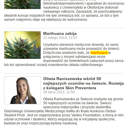
(tetrahydrokannabinolem) i aparatowi do rezonansu
naukowcy z Uniwersytetu w Oksfordzie dokonali
ciekawego odkrycia. Zauważyli, że psychoaktywny
składnik konopi indyjskich nie tyle zmniejsza ból, co sprawia, że ból o tym
samym natężeniu staje się łatwiejszy do wytrzymania.
Marihuana zabija
21 lutego 2014, 12:07
Uzyskano pierwsze medyczne dowody, że samo
używanie marihuany może prowadzić do śmierci.
Dotychczas wiadomo było, że
marihuana
w
połączeniu z innymi substancjami może
doprowadzić do śmiertelnych zaburzeń pracy serca
lub też spowodować rozwój nowotworów układu oddechowego
Oliwia Raniszewska wśród 50
najlepszych uczniów na świecie. Rozwija
z kolegami Skin Preventera
28 lipca 2023, 11:50
Oliwia Raniszewska ze Świecia znalazła się gronie
50 najlepszych uczniów na świecie. Świeżo
upieczona maturzystka i przyszła studentka
Gdańskiego Uniwersytetu Medycznego trafiła do finału konkursu Global
Student Prize. Jest on organizowany przez Varkey Foundation, a biorą w nim
udział uczniowie i studenci, którzy angażują się w inicjatywy społeczne,
badawcze oraz rozpoczynają karierę naukową.