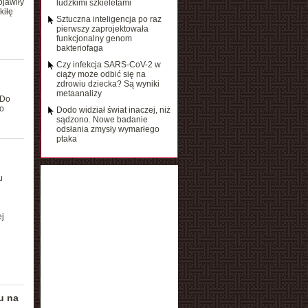
ojawiły
ludzkimi szkieletami
kiłę
Sztuczna inteligencja po raz
pierwszy zaprojektowała
funkcjonalny genom
bakteriofaga
Czy infekcja SARS-CoV-2 w
ciąży może odbić się na
zdrowiu dziecka? Są wyniki
metaanalizy
 Do
o
Dodo widział świat inaczej, niż
sądzono. Nowe badanie
odsłania zmysły wymarłego
ptaka
u
j
u na