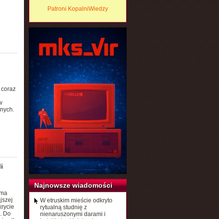
Patroni KopalniWiedzy
 coraz
w
jnych.
i
Najnowsze wiadomości
ema
jszej
W etruskim mieście odkryto
krycie
rytualną studnię z
). Do
nienaruszonymi darami i