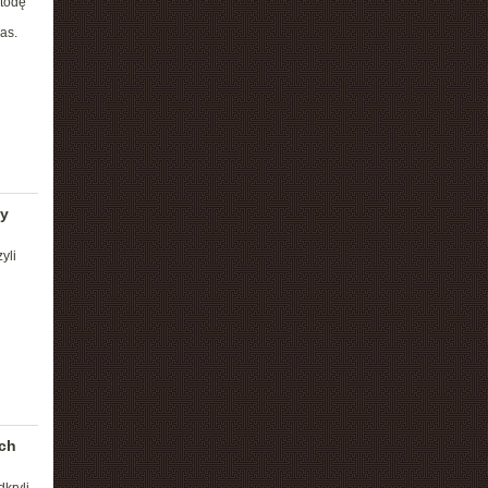
etodę
as.
y
yli
ich