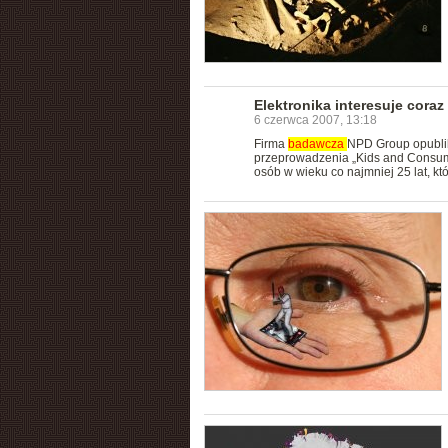
Elektronika interesuje coraz
6 czerwca 2007, 13:18
Firma
badawcza
NPD Group opublik
przeprowadzenia „Kids and Consume
osób w wieku co najmniej 25 lat, któ