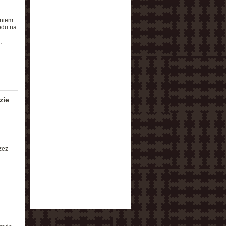
aniem
odu na
,
zie
zez