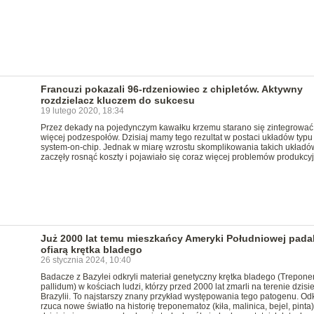
Francuzi pokazali 96-rdzeniowiec z chipletów. Aktywny
rozdzielacz kluczem do sukcesu
19 lutego 2020, 18:34
Przez dekady na pojedynczym kawałku krzemu starano się zintegrować
więcej podzespołów. Dzisiaj mamy tego rezultat w postaci układów typu
system-on-chip. Jednak w miarę wzrostu skomplikowania takich układó
zaczęły rosnąć koszty i pojawiało się coraz więcej problemów produkcy
Już 2000 lat temu mieszkańcy Ameryki Południowej padal
ofiarą krętka bladego
26 stycznia 2024, 10:40
Badacze z Bazylei odkryli materiał genetyczny krętka bladego (Trepon
pallidum) w kościach ludzi, którzy przed 2000 lat zmarli na terenie dzisie
Brazylii. To najstarszy znany przykład występowania tego patogenu. Od
rzuca nowe światło na historię treponematoz (kiła, malinica, bejel, pinta