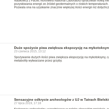
Naukowcy z Pacific Northwest National Laboratory opracowali nową m
pozyskiwania energii ze źródeł geotermalnych o niskich temperaturach.
Pozwala ona na uzyskanie znacznie większej ilości energii niż dotychcz
Duże spożycie piwa zwiększa ekspozycję na mykotoksyn
23 czerwca 2015, 13:12
Spożywanie dużych ilości piwa zwiększa ekspozycję na mykotoksyny, cz
metabolity wytwarzane przez grzyby.
Sensacyjne odkrycie archeologów z UJ w Tatrach Bielsk
27 lipca 2019, 17:18