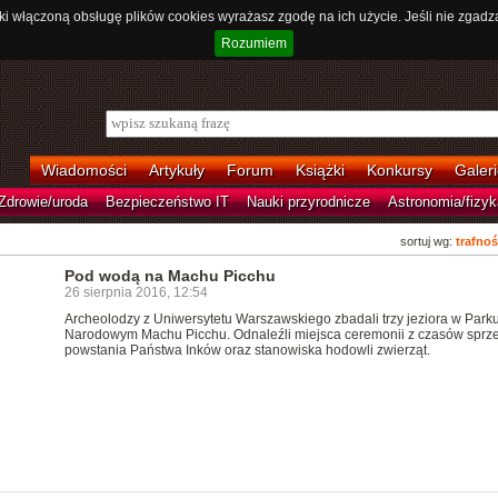
ki włączoną obsługę plików cookies wyrażasz zgodę na ich użycie. Jeśli nie zgadz
Rozumiem
Wiadomości
Artykuły
Forum
Książki
Konkursy
Galeri
Zdrowie/uroda
Bezpieczeństwo IT
Nauki przyrodnicze
Astronomia/fizyk
sortuj wg:
trafnoś
Pod wodą na Machu Picchu
26 sierpnia 2016, 12:54
Archeolodzy z Uniwersytetu Warszawskiego zbadali trzy jeziora w Park
Narodowym Machu Picchu. Odnaleźli miejsca ceremonii z czasów sprz
powstania Państwa Inków oraz stanowiska hodowli zwierząt.