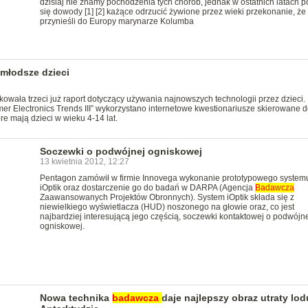
dzisiaj nie znamy pochodzenia tych chorób, jednak w ostatnich latach p
się dowody [1] [2] każące odrzucić żywione przez wieki przekonanie, że 
przynieśli do Europy marynarze Kolumba
 młodsze dzieci
owała trzeci już raport dotyczący używania najnowszych technologii przez dzieci.
r Electronics Trends III” wykorzystano internetowe kwestionariusze skierowane d
re mają dzieci w wieku 4-14 lat.
Soczewki o podwójnej ogniskowej
13 kwietnia 2012, 12:27
Pentagon zamówił w firmie Innovega wykonanie prototypowego system
iOptik oraz dostarczenie go do badań w DARPA (Agencja
Badawcza
Zaawansowanych Projektów Obronnych). System iOptik składa się z
niewielkiego wyświetlacza (HUD) noszonego na głowie oraz, co jest
najbardziej interesującą jego częścią, soczewki kontaktowej o podwójne
ogniskowej.
Nowa technika
badawcza
daje najlepszy obraz utraty lod