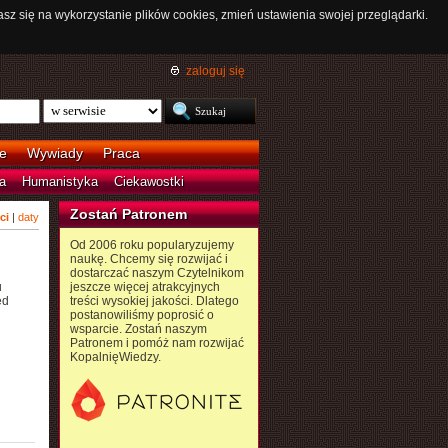
asz się na wykorzystanie plików cookies, zmień ustawienia swojej przeglądarki.
zaloguj się
e
Wywiady
Praca
a
Humanistyka
Ciekawostki
Zostań Patronem
ci
|
daty
Od 2006 roku popularyzujemy
naukę. Chcemy się rozwijać i
dostarczać naszym Czytelnikom
u
jeszcze więcej atrakcyjnych
ed
treści wysokiej jakości. Dlatego
postanowiliśmy poprosić o
wsparcie. Zostań naszym
Patronem i pomóż nam rozwijać
KopalnięWiedzy.