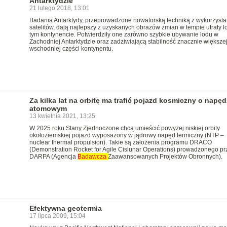
Antarktydzie
21 lutego 2018, 13:01
Badania Antarktydy, przeprowadzone nowatorską techniką z wykorzyst
satelitów, dają najlepszy z uzyskanych obrazów zmian w tempie utraty l
tym kontynencie. Potwierdziły one zarówno szybkie ubywanie lodu w
Zachodniej Antarktydzie oraz zadziwiającą stabilność znacznie większej
wschodniej części kontynentu.
Za kilka lat na orbitę ma trafić pojazd kosmiczny o napęd
atomowym
13 kwietnia 2021, 13:25
W 2025 roku Stany Zjednoczone chcą umieścić powyżej niskiej orbity
okołoziemskiej pojazd wyposażony w jądrowy napęd termiczny (NTP –
nuclear thermal propulsion). Takie są założenia programu DRACO
(Demonstration Rocket for Agile Cislunar Operations) prowadzonego pr
DARPA (Agencja
Badawcza
Zaawansowanych Projektów Obronnych).
Efektywna geotermia
17 lipca 2009, 15:04