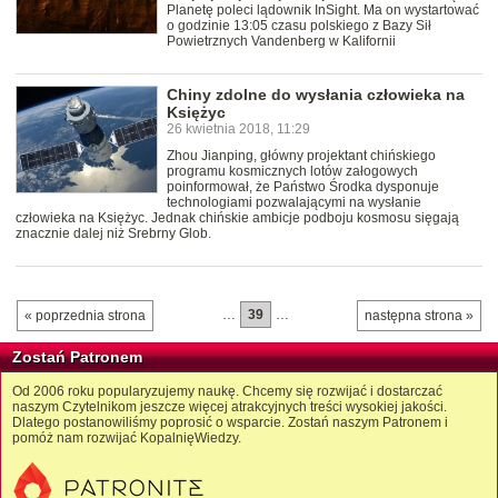
Planetę poleci lądownik InSight. Ma on wystartować
o godzinie 13:05 czasu polskiego z Bazy Sił
Powietrznych Vandenberg w Kalifornii
Chiny zdolne do wysłania człowieka na
Księżyc
26 kwietnia 2018, 11:29
Zhou Jianping, główny projektant chińskiego
programu kosmicznych lotów załogowych
poinformował, że Państwo Środka dysponuje
technologiami pozwalającymi na wysłanie
człowieka na Księżyc. Jednak chińskie ambicje podboju kosmosu sięgają
znacznie dalej niż Srebrny Glob.
…
39
…
« poprzednia strona
następna strona »
Zostań Patronem
Od 2006 roku popularyzujemy naukę. Chcemy się rozwijać i dostarczać
naszym Czytelnikom jeszcze więcej atrakcyjnych treści wysokiej jakości.
Dlatego postanowiliśmy poprosić o wsparcie. Zostań naszym Patronem i
pomóż nam rozwijać KopalnięWiedzy.