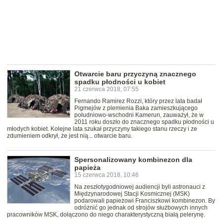
Otwarcie baru przyczyną znacznego
spadku płodności u kobiet
21 czerwca 2018, 07:55
Fernando Ramirez Rozzi, który przez lata badał
Pigmejów z plemienia Baka zamieszkującego
południowo-wschodni Kamerun, zauważył, że w
2011 roku doszło do znacznego spadku płodności u
młodych kobiet. Kolejne lata szukał przyczyny takiego stanu rzeczy i ze
zdumieniem odkrył, że jest nią... otwarcie baru.
Spersonalizowany kombinezon dla
papieża
15 czerwca 2018, 10:46
Na zeszłotygodniowej audiencji byli astronauci z
Międzynarodowej Stacji Kosmicznej (MSK)
podarowali papieżowi Franciszkowi kombinezon. By
odróżnić go jednak od strojów służbowych innych
pracowników MSK, dołączono do niego charakterystyczną białą pelerynę.