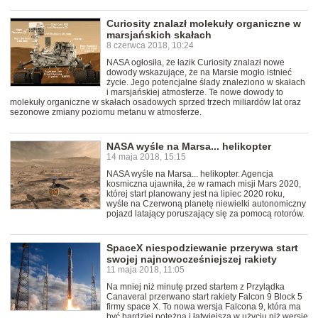
Curiosity znalazł molekuły organiczne w
marsjańskich skałach
8 czerwca 2018, 10:24
NASA ogłosiła, że łazik Curiosity znalazł nowe
dowody wskazujące, że na Marsie mogło istnieć
życie. Jego potencjalne ślady znaleziono w skałach
i marsjańskiej atmosferze. Te nowe dowody to
molekuły organiczne w skałach osadowych sprzed trzech miliardów lat oraz
sezonowe zmiany poziomu metanu w atmosferze.
NASA wyśle na Marsa... helikopter
14 maja 2018, 15:15
NASA wyśle na Marsa... helikopter. Agencja
kosmiczna ujawniła, że w ramach misji Mars 2020,
której start planowany jest na lipiec 2020 roku,
wyśle na Czerwoną planetę niewielki autonomiczny
pojazd latający poruszający się za pomocą rotorów.
SpaceX niespodziewanie przerywa start
swojej najnowocześniejszej rakiety
11 maja 2018, 11:05
Na mniej niż minutę przed startem z Przylądka
Canaveral przerwano start rakiety Falcon 9 Block 5
firmy space X. To nowa wersja Falcona 9, która ma
być bardziej potężna i łatwiejsza w użyciu niż wersje