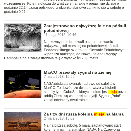
wcześniejsze. Kolejna okazja do wystrzelenia rakiety pojawi się dzisiaj o
godzinie 22:14 czasu polskiego, a okienko startowe zamknie się w sobotę o
godzinie 0:21.
Zarejestrowano najwyższą falę na półkuli
południowej
11 maja 2018, 10:46
Naukowcy poinformowali o zarejestrowaniu
najwyższej fali morskiej na południowej półkuli.
Podczas silnego sztormu na Oceanie Południowym
w pobliżu należącej do Nowej Zelandii Wyspy
Campbella boja zarejestrowała falę o wysokości 23,8 metra.
MarCO przesłały sygnał na Ziemię
7 maja 2018, 10:59
NASA odebrała sygnały radiowe od satelitów
MarCO. To dowód, że dwa pierwsze w historii
satelity typu CubeSat, których celem jest
misja
poza
orbitą Ziemi, są w dobrej kondycji. Sygnał „Polo!”
został odebrany dwukrotnie.
Za trzy dni rusza kolejna
misja
na Marsa
2 maja 2018, 13:02
Na najbliższą sobotę, 5 maja, zaplanowano start
kolejnej misji marsjańskiej NASA. Na Czerwoną