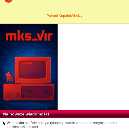
Patroni KopalniWiedzy
Najnowsze wiadomości
W etruskim mieście odkryto rytualną studnię z nienaruszonymi darami i
ludzkimi szkieletami