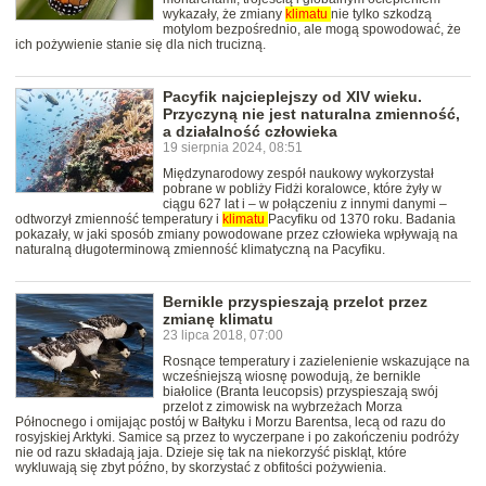
wykazały, że zmiany
klimatu
nie tylko szkodzą
motylom bezpośrednio, ale mogą spowodować, że
ich pożywienie stanie się dla nich trucizną.
Pacyfik najcieplejszy od XIV wieku.
Przyczyną nie jest naturalna zmienność,
a działalność człowieka
19 sierpnia 2024, 08:51
Międzynarodowy zespół naukowy wykorzystał
pobrane w pobliży Fidżi koralowce, które żyły w
ciągu 627 lat i – w połączeniu z innymi danymi –
odtworzył zmienność temperatury i
klimatu
Pacyfiku od 1370 roku. Badania
pokazały, w jaki sposób zmiany powodowane przez człowieka wpływają na
naturalną długoterminową zmienność klimatyczną na Pacyfiku.
Bernikle przyspieszają przelot przez
zmianę klimatu
23 lipca 2018, 07:00
Rosnące temperatury i zazielenienie wskazujące na
wcześniejszą wiosnę powodują, że bernikle
białolice (Branta leucopsis) przyspieszają swój
przelot z zimowisk na wybrzeżach Morza
Północnego i omijając postój w Bałtyku i Morzu Barentsa, lecą od razu do
rosyjskiej Arktyki. Samice są przez to wyczerpane i po zakończeniu podróży
nie od razu składają jaja. Dzieje się tak na niekorzyść piskląt, które
wykluwają się zbyt późno, by skorzystać z obfitości pożywienia.