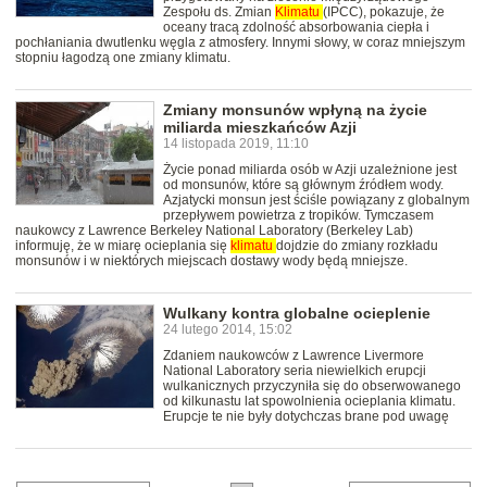
Zespołu ds. Zmian
Klimatu
(IPCC), pokazuje, że
oceany tracą zdolność absorbowania ciepła i
pochłaniania dwutlenku węgla z atmosfery. Innymi słowy, w coraz mniejszym
stopniu łagodzą one zmiany klimatu.
Zmiany monsunów wpłyną na życie
miliarda mieszkańców Azji
14 listopada 2019, 11:10
Życie ponad miliarda osób w Azji uzależnione jest
od monsunów, które są głównym źródłem wody.
Azjatycki monsun jest ściśle powiązany z globalnym
przepływem powietrza z tropików. Tymczasem
naukowcy z Lawrence Berkeley National Laboratory (Berkeley Lab)
informuję, że w miarę ocieplania się
klimatu
dojdzie do zmiany rozkładu
monsunów i w niektórych miejscach dostawy wody będą mniejsze.
Wulkany kontra globalne ocieplenie
24 lutego 2014, 15:02
Zdaniem naukowców z Lawrence Livermore
National Laboratory seria niewielkich erupcji
wulkanicznych przyczyniła się do obserwowanego
od kilkunastu lat spowolnienia ocieplania klimatu.
Erupcje te nie były dotychczas brane pod uwagę