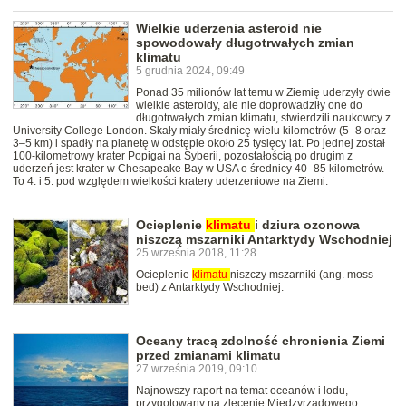
Wielkie uderzenia asteroid nie
spowodowały długotrwałych zmian
klimatu
5 grudnia 2024, 09:49
Ponad 35 milionów lat temu w Ziemię uderzyły dwie
wielkie asteroidy, ale nie doprowadziły one do
długotrwałych zmian klimatu, stwierdzili naukowcy z
University College London. Skały miały średnicę wielu kilometrów (5–8 oraz
3–5 km) i spadły na planetę w odstępie około 25 tysięcy lat. Po jednej został
100-kilometrowy krater Popigai na Syberii, pozostałością po drugim z
uderzeń jest krater w Chesapeake Bay w USA o średnicy 40–85 kilometrów.
To 4. i 5. pod względem wielkości kratery uderzeniowe na Ziemi.
Ocieplenie
klimatu
i dziura ozonowa
niszczą mszarniki Antarktydy Wschodniej
25 września 2018, 11:28
Ocieplenie
klimatu
niszczy mszarniki (ang. moss
bed) z Antarktydy Wschodniej.
Oceany tracą zdolność chronienia Ziemi
przed zmianami klimatu
27 września 2019, 09:10
Najnowszy raport na temat oceanów i lodu,
przygotowany na zlecenie Międzyrządowego