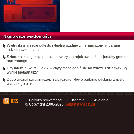
Najnowsze wiadomości
W etruskim mieście odkryto rytualną studnię z nienaruszonymi darami i
ludzkimi szkieletami
Sztuczna inteligencja po raz pierwszy zaprojektowała funkcjonalny genom
bakteriofaga
Czy infekcja SARS-CoV-2 w ciąży może odbić się na zdrowiu dziecka? Są
wyniki metaanalizy
Dodo widział świat inaczej, niż sądzono. Nowe badanie odsłania zmysły
wymarłego ptaka
Polityka prywatności
|
Kontakt
Szkolenia
© Copyright 2006-2026
KopalniaWiedzy.pl