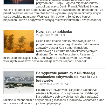
przyrodnicze Europy – ogłosił międzynarodowy
zespół badaczy z Danii, Francji, Wielkiej Brytanii,
Włoch i Holandii. Ich praca rzuca wyzwanie powszechnemu przekonaniu, że
przed pojawieniem się rolnictwa ludzie wywierali jedynie minimalny wpływ
na środowisko naturalne. Wynika z nich bowiem, że już pod koniec
plejstocenu ludzie odgrywali znaczącą rolę w kształtowaniu szaty roślinnej.
Kurz jest jak szklanka
29 grudnia 2010, 11:30
Szkło i inne kruche obiekty stanowią klucz do
prognozowania przyszłego klimatu. Jak bowiem
zauważył Jasper Kok z amerykańskiego
Narodowego Centrum Badań Atmosferycznych
(National Center for Atmospheric Research),
mikroskopijne cząstki kurzu, emitowane do atmosfery po rozerwaniu
większych kawałków, odzwierciedlają wzorce rozpadu szklanek.
Po wyprawie polarnicy z UŚ zbadają
mechanizm odrywania się mas lodu z
lodowców
13 września 2021, 05:54
Polarnicy z Uniwersytetu Śląskiego zakończyli
właśnie kolejną – 56. – wyprawę na Spitsbergen.
Na podstawie zebranych danych chcą wskazać
różnice w mechanizmie odrywania się mas lodu z lodowców wspartych o dno
morza oraz lodowców częściowo pływających.