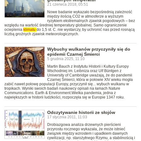
21 czerwca 2018, 05:51
Nowe badanie wykazało bezpośrednią zależność
między ilością CO2 w atmosferze a wyższym
ryzykiem ekstremalnych zjawisk pogodowych – bez
względu na wartość średniej temperatury globalnej. Samo ograniczenie
ocieplenia
klimatu
do 1,5 st. C. nie wystarczy, by uchronić nas przed rosnącą
liczbą groźnych zjawisk meteorologicznych.
Wybuchy wulkanów przyczyniły się do
epidemii Czarnej Śmierci
5 grudnia 2025, 11:10
Martin Bauch z Instytutu Historii i Kultury Europy
Wschodniej im. Leibniza oraz Ulf Büntgen z
University of Cambridge uważają, że do pandemii
Czarnej Śmierci, która w połowie XIV wieku mogła
zabić nawet połowę populacji Europy, przyczynił się... wybuch wulkanu w
tropikach. Wyniki swoich badań naukowcy opisali na łamach Nature
Communications. Earth & Environment.Wielka pandemia, jedna z
największych w historii ludzkości, rozpoczęła się w Europie 1347 roku.
Odczytywanie historii ze słojów
17 stycznia 2011, 11:03
Drobiazgowa analiza drzewnych pierścieni
przyrostu rocznego wykazała, że może istnieć
związek między wzrostem i upadkiem dawnych
cywilizacji, np. starożytnego Rzymu, a stabilnością i