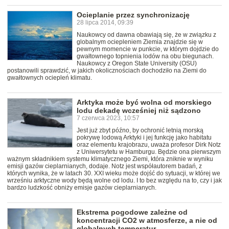
Ocieplanie przez synchronizację
28 lipca 2014, 09:39
Naukowcy od dawna obawiają się, że w związku z
globalnym ociepleniem Ziemia znajdzie się w
pewnym momencie w punkcie, w którym dojdzie do
gwałtownego topnienia lodów na obu biegunach.
Naukowcy z Oregon State University (OSU)
postanowili sprawdzić, w jakich okolicznościach dochodziło na Ziemi do
gwałtownych ociepleń klimatu.
Arktyka może być wolna od morskiego
lodu dekadę wcześniej niż sądzono
7 czerwca 2023, 10:57
Jest już zbyt późno, by ochronić letnią morską
pokrywę lodową Arktyki i jej funkcję jako habitatu
oraz elementu krajobrazu, uważa profesor Dirk Notz
z Uniwersytetu w Hamburgu. Będzie ona pierwszym
ważnym składnikiem systemu klimatycznego Ziemi, która zniknie w wyniku
emisji gazów cieplarnianych, dodaje. Notz jest współautorem badań, z
których wynika, że w latach 30. XXI wieku może dojść do sytuacji, w której we
wrześniu arktyczne wody będą wolne od lodu. I to bez względu na to, czy i jak
bardzo ludzkość obniży emisje gazów cieplarnianych.
Ekstrema pogodowe zależne od
koncentracji CO2 w atmosferze, a nie od
globalnych temperatur