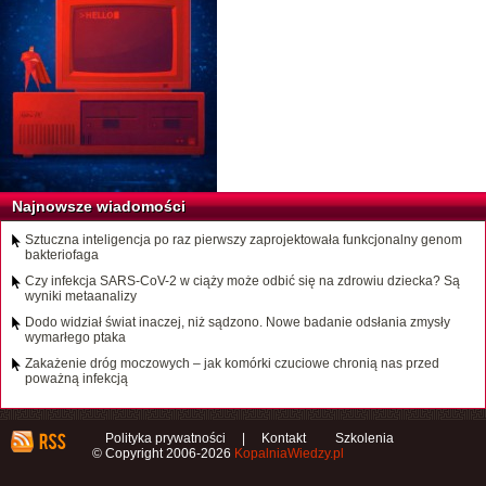
Najnowsze wiadomości
Sztuczna inteligencja po raz pierwszy zaprojektowała funkcjonalny genom
bakteriofaga
Czy infekcja SARS-CoV-2 w ciąży może odbić się na zdrowiu dziecka? Są
wyniki metaanalizy
Dodo widział świat inaczej, niż sądzono. Nowe badanie odsłania zmysły
wymarłego ptaka
Zakażenie dróg moczowych – jak komórki czuciowe chronią nas przed
poważną infekcją
Polityka prywatności
|
Kontakt
Szkolenia
© Copyright 2006-2026
KopalniaWiedzy.pl