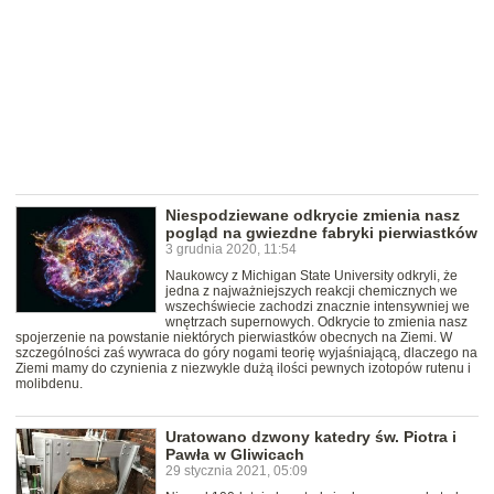
Niespodziewane odkrycie zmienia nasz
pogląd na gwiezdne fabryki pierwiastków
3 grudnia 2020, 11:54
Naukowcy z Michigan State University odkryli, że
jedna z najważniejszych reakcji chemicznych we
wszechświecie zachodzi znacznie intensywniej we
wnętrzach supernowych. Odkrycie to zmienia nasz
spojerzenie na powstanie niektórych pierwiastków obecnych na Ziemi. W
szczególności zaś wywraca do góry nogami teorię wyjaśniającą, dlaczego na
Ziemi mamy do czynienia z niezwykle dużą ilości pewnych izotopów rutenu i
molibdenu.
Uratowano dzwony katedry św. Piotra i
Pawła w Gliwicach
29 stycznia 2021, 05:09