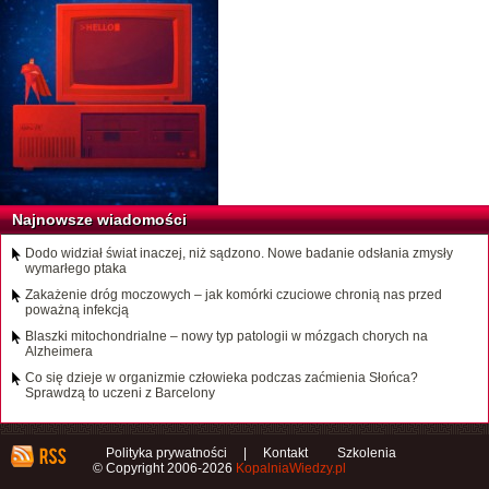
Najnowsze wiadomości
Dodo widział świat inaczej, niż sądzono. Nowe badanie odsłania zmysły
wymarłego ptaka
Zakażenie dróg moczowych – jak komórki czuciowe chronią nas przed
poważną infekcją
Blaszki mitochondrialne – nowy typ patologii w mózgach chorych na
Alzheimera
Co się dzieje w organizmie człowieka podczas zaćmienia Słońca?
Sprawdzą to uczeni z Barcelony
Polityka prywatności
|
Kontakt
Szkolenia
© Copyright 2006-2026
KopalniaWiedzy.pl