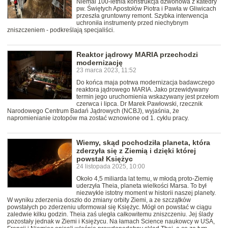
Niemal 100-letnia konstrukcja dzwonowa z katedry
pw. Świętych Apostołów Piotra i Pawła w Gliwicach
przeszła gruntowny remont. Szybka interwencja
uchroniła instrumenty przed niechybnym
zniszczeniem - podkreślają specjaliści.
Reaktor jądrowy MARIA przechodzi
modernizację
23 marca 2023, 11:52
Do końca maja potrwa modernizacja badawczego
reaktora jądrowego MARIA. Jako przewidywany
termin jego uruchomienia wskazywany jest przełom
czerwca i lipca. Dr Marek Pawłowski, rzecznik
Narodowego Centrum Badań Jądrowych (NCBJ), wyjaśnia, że
napromienianie izotopów ma zostać wznowione od 1. cyklu pracy.
Wiemy, skąd pochodziła planeta, która
zderzyła się z Ziemią i dzięki której
powstał Księżyc
24 listopada 2025, 10:00
Około 4,5 miliarda lat temu, w młodą proto-Ziemię
uderzyła Theia, planeta wielkości Marsa. To był
niezwykle istotny moment w historii naszej planety.
W wyniku zderzenia doszło do zmiany orbity Ziemi, a ze szczątków
powstałych po zderzeniu uformował się Księżyc. Mógł on powstać w ciągu
zaledwie kilku godzin. Theia zaś uległa całkowitemu zniszczeniu. Jej ślady
pozostały jednak w Ziemi i Księżycu. Na łamach Science naukowcy w USA,