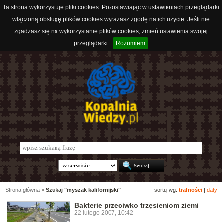
Ta strona wykorzystuje pliki cookies. Pozostawiając w ustawieniach przeglądarki
włączoną obsługę plików cookies wyrażasz zgodę na ich użycie. Jeśli nie
zgadzasz się na wykorzystanie plików cookies, zmień ustawienia swojej
przeglądarki.
Rozumiem
Strona główna
>
Szukaj "myszak kalifornijski"
sortuj wg:
trafności
|
daty
Bakterie przeciwko trzęsieniom ziemi
22 lutego 2007, 10:42