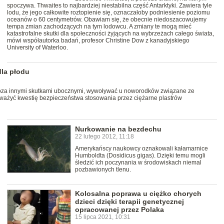
spoczywa. Thwaites to najbardziej niestabilna część Antarktyki. Zawiera tyle
lodu, że jego całkowite roztopienie się, oznaczałoby podniesienie poziomu
oceanów o 60 centymetrów. Obawiam się, że obecnie niedoszacowujemy
tempa zmian zachodzących na tym lodowcu. A zmiany te mogą mieć
katastrofalne skutki dla społeczności żyjących na wybrzeżach całego świata,
mówi współautorka badań, profesor Christine Dow z kanadyjskiego
University of Waterloo.
dla płodu
poza innymi skutkami ubocznymi, wywoływać u noworodków związane ze
ważyć kwestię bezpieczeństwa stosowania przez ciężarne plastrów
Nurkowanie na bezdechu
22 lutego 2012, 11:18
Amerykańscy naukowcy oznakowali kałamarnice
Humboldta (Dosidicus gigas). Dzięki temu mogli
śledzić ich poczynania w środowiskach niemal
pozbawionych tlenu.
Kolosalna poprawa u ciężko chorych
dzieci dzięki terapii genetycznej
opracowanej przez Polaka
15 lipca 2021, 10:31