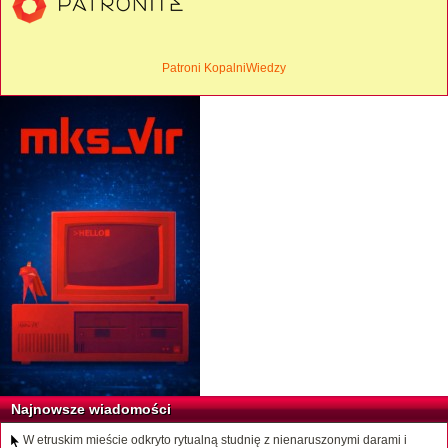
Patroni KopalniWiedzy
Najnowsze wiadomości
W etruskim mieście odkryto rytualną studnię z nienaruszonymi darami i