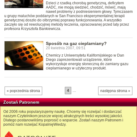
Dzieci z rzadką chorobą genetyczną, deficytem
AADC, nie mogą siedzieć, chodzić, mówić, mają
nawet problemy z podniesieniem głowy. Tymczasem
u grupy maluchów poddanych w San Francisco eksperymentalnej terapii
genetycznej doszło do olbrzymiej poprawy funkcjonowania. A wszystko
zaczęło się od rewolucyjnej metody leczenia, opracowanej przed laty przez
profesora Krzysztofa Bankiewicza.
Sposób na gaz cieplarniany?
20 kwietnia 2007, 09:51
Chemicy z Uniwersytetu Kalifornijskiego w Dan
Diego zaprezentowali urządzenie, które
wykorzystuje energię słoneczną do zamiany gazu
cieplarnianego w użyteczny produkt.
4
…
« poprzednia strona
następna strona »
Zostań Patronem
Od 2006 roku popularyzujemy naukę. Chcemy się rozwijać i dostarczać
naszym Czytelnikom jeszcze więcej atrakcyjnych treści wysokiej jakości.
Dlatego postanowiliśmy poprosić o wsparcie. Zostań naszym Patronem i
pomóż nam rozwijać KopalnięWiedzy.