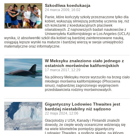
Szkodliwa koedukacja
24 marca 2009, 16:02
Panie, które kończyły szkoły przeznaczone tylko dla
kobiet, wykazują silniejszą potrzebę uczenia się, niż
ich koleżanki z koedukacyjnych placówek
oświatowych. Z najnowszych badań naukowców z
Uniwersytetu Kalifornijskiego w Los Angeles (UCLA)
wynika, iż absolwentki szkół dla kobiet są bardziej zainteresowane nauką,
osiągają lepsze wyniki na maturze i bardziej wierzą w swoje umiejętności
matematyczne oraz informatyczne.
W Meksyku znaleziono ciało jednego z
ostatnich morświnów kalifornijskich
17 marca 2017, 12:29
Na północy Meksyku morze wyrzuciło na brzeg ciało
młodego morświna kalifornijskiego (Phocoena
sinus), najbardziej zagrożonego wyginięciem
przedstawiciela rodziny morświnowatych.
Gigantyczny Lodowiec Thwaites jest
bardziej niestabilny niż sądzono
22 maja 2024, 12:06
Glacjolodzy z USA, Kanady i Finlandii znaleźli
dowody, że ciepłe wody oceaniczne wdzierają się
na wiele kilometrów pomiędzy gigantyczny
Lodowiec Thwaites, a podłoże skalne, na którym