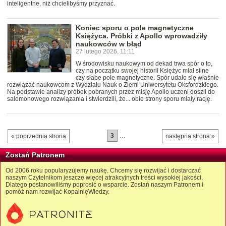
inteligentne, niż chcielibyśmy przyznać.
Koniec sporu o pole magnetyczne
Księżyca. Próbki z Apollo wprowadziły
naukowców w błąd
27 lutego 2026, 11:11
W środowisku naukowym od dekad trwa spór o to,
czy na początku swojej historii Księżyc miał silne
czy słabe pole magnetyczne. Spór udało się właśnie
rozwiązać naukowcom z Wydziału Nauk o Ziemi Uniwersytetu Oksfordzkiego.
Na podstawie analizy próbek pobranych przez misję Apollo uczeni doszli do
salomonowego rozwiązania i stwierdzili, że... obie strony sporu miały rację.
3
…
« poprzednia strona
następna strona »
Zostań Patronem
Od 2006 roku popularyzujemy naukę. Chcemy się rozwijać i dostarczać
naszym Czytelnikom jeszcze więcej atrakcyjnych treści wysokiej jakości.
Dlatego postanowiliśmy poprosić o wsparcie. Zostań naszym Patronem i
pomóż nam rozwijać KopalnięWiedzy.