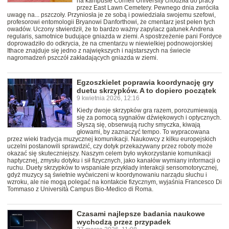
na kampusie Cornell University chodziła do pracy
przez East Lawn Cemetery. Pewnego dnia zwróciła
uwagę na... pszczoły. Przyniosła je ze sobą i powiedziała swojemu szefowi,
profesorowi entomologii Bryanowi Danforthowi, że cmentarz jest pełen tych
owadów. Uczony stwierdził, że to bardzo ważny zapylacz gatunek Andrena
regularis, samotnice budujące gniazda w ziemi. A spostrzeżenie pani Fordyce
doprowadziło do odkrycia, że na cmentarzu w niewielkiej podnowojorskiej
Ithace znajduje się jedno z największych i najstarszych na świecie
nagromadzeń pszczół zakładających gniazda w ziemi.
Egzoszkielet poprawia koordynację gry
duetu skrzypków. A to dopiero początek
9 kwietnia 2026, 12:16
Kiedy dwoje skrzypków gra razem, porozumiewają
się za pomocą sygnałów dźwiękowych i optycznych.
Słyszą się, obserwują ruchy smyczka, kiwają
głowami, by zaznaczyć tempo. To wypracowana
przez wieki tradycja muzycznej komunikacji. Naukowcy z kilku europejskich
uczelni postanowili sprawdzić, czy dotyk przekazywany przez roboty może
okazać się skuteczniejszy. Naszym celem było wykorzystanie komunikacji
haptycznej, zmysłu dotyku i sił fizycznych, jako kanałów wymiany informacji o
ruchu. Duety skrzypków to wspaniałe przykłady interakcji sensomotorycznej,
gdyż muzycy są świetnie wyćwiczeni w koordynowaniu narządu słuchu i
wzroku, ale nie mogą polegać na kontakcie fizycznym, wyjaśnia Francesco Di
Tommaso z Università Campus Bio-Medico di Roma.
Czasami najlepsze badania naukowe
wychodzą przez przypadek