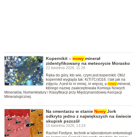
Kopernikit –
nowy
minerał
zidentyfikowany na meteorycie Morasko
22 kwietnia 2026, 11:26
Ręka do góry, kto wie, czym jest kopernikit. Otóż
kopernikit wygląda tak: K(Ti7Cr)O16. I tak jak na
zdjęciu. A jest to ni mniej, ni więcej, a
nowy
minerał,
którego nazwę zaakceptowała Komisja Nowych
Minerałów, Nomenklatury i Klasyfikacji przy Międzynarodowej Asocjacji
Mineralogicznej.
Na cmentarzu w stanie
Nowy
Jork
odkryto jedno z największych na świecie
skupisk pszczół
15 kwietnia 2026, 13:24
Rachel Fordyce, technik w laboratorium entomologii