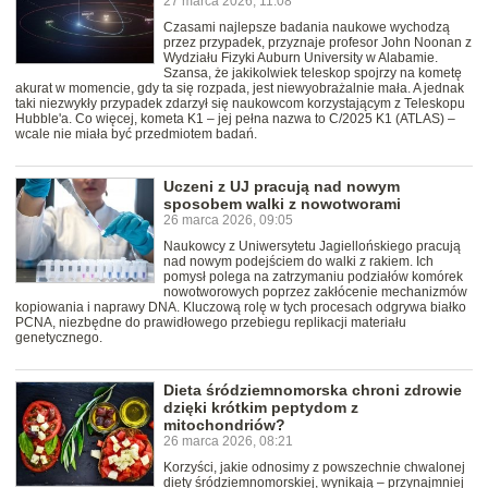
27 marca 2026, 11:08
Czasami najlepsze badania naukowe wychodzą
przez przypadek, przyznaje profesor John Noonan z
Wydziału Fizyki Auburn University w Alabamie.
Szansa, że jakikolwiek teleskop spojrzy na kometę
akurat w momencie, gdy ta się rozpada, jest niewyobrażalnie mała. A jednak
taki niezwykły przypadek zdarzył się naukowcom korzystającym z Teleskopu
Hubble'a. Co więcej, kometa K1 – jej pełna nazwa to C/2025 K1 (ATLAS) –
wcale nie miała być przedmiotem badań.
Uczeni z UJ pracują nad nowym
sposobem walki z nowotworami
26 marca 2026, 09:05
Naukowcy z Uniwersytetu Jagiellońskiego pracują
nad nowym podejściem do walki z rakiem. Ich
pomysł polega na zatrzymaniu podziałów komórek
nowotworowych poprzez zakłócenie mechanizmów
kopiowania i naprawy DNA. Kluczową rolę w tych procesach odgrywa białko
PCNA, niezbędne do prawidłowego przebiegu replikacji materiału
genetycznego.
Dieta śródziemnomorska chroni zdrowie
dzięki krótkim peptydom z
mitochondriów?
26 marca 2026, 08:21
Korzyści, jakie odnosimy z powszechnie chwalonej
diety śródziemnomorskiej, wynikają – przynajmniej