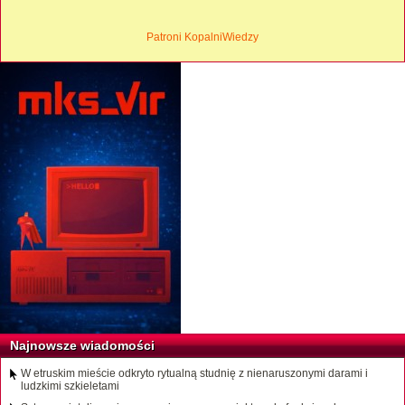
Patroni KopalniWiedzy
Najnowsze wiadomości
W etruskim mieście odkryto rytualną studnię z nienaruszonymi darami i
ludzkimi szkieletami