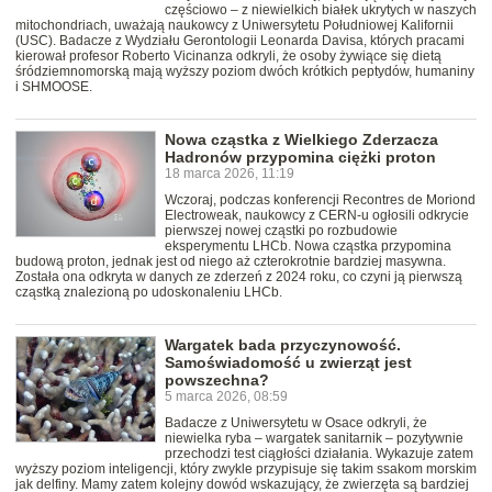
częściowo – z niewielkich białek ukrytych w naszych
mitochondriach, uważają naukowcy z Uniwersytetu Południowej Kalifornii
(USC). Badacze z Wydziału Gerontologii Leonarda Davisa, których pracami
kierował profesor Roberto Vicinanza odkryli, że osoby żywiące się dietą
śródziemnomorską mają wyższy poziom dwóch krótkich peptydów, humaniny
i SHMOOSE.
Nowa cząstka z Wielkiego Zderzacza
Hadronów przypomina ciężki proton
18 marca 2026, 11:19
Wczoraj, podczas konferencji Recontres de Moriond
Electroweak, naukowcy z CERN-u ogłosili odkrycie
pierwszej nowej cząstki po rozbudowie
eksperymentu LHCb. Nowa cząstka przypomina
budową proton, jednak jest od niego aż czterokrotnie bardziej masywna.
Została ona odkryta w danych ze zderzeń z 2024 roku, co czyni ją pierwszą
cząstką znalezioną po udoskonaleniu LHCb.
Wargatek bada przyczynowość.
Samoświadomość u zwierząt jest
powszechna?
5 marca 2026, 08:59
Badacze z Uniwersytetu w Osace odkryli, że
niewielka ryba – wargatek sanitarnik – pozytywnie
przechodzi test ciągłości działania. Wykazuje zatem
wyższy poziom inteligencji, który zwykle przypisuje się takim ssakom morskim
jak delfiny. Mamy zatem kolejny dowód wskazujący, że zwierzęta są bardziej