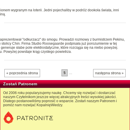
ilionem wygranym na loterii. Jedni pojechaliby w podróż dookoła świata, inni
iną.
aprezentował "odkurzacz" do smogu. Prowadzi rozmowy z burmistrzem Pekinu,
stolicy Chin. Firma Studio Roosegaarde podpisała już porozumienie w tej
eneruje słabe pole elektrostatyczne, które rozciąga się na niebo powyżej.
u. Powyżej powstaje krąg czystego powietrza.
5
…
« poprzednia strona
następna strona »
Zostań Patronem
Od 2006 roku popularyzujemy naukę. Chcemy się rozwijać i dostarczać
naszym Czytelnikom jeszcze więcej atrakcyjnych treści wysokiej jakości.
Dlatego postanowiliśmy poprosić o wsparcie. Zostań naszym Patronem i
pomóż nam rozwijać KopalnięWiedzy.