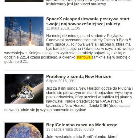
instalowany jest już sprzęt naukowy.
SpaceX niespodziewanie przerywa start
swojej najnowocześniejszej rakiety
11 maja 2018, 11:05
Na mniej niż minutę przed startem z Przylądka
Canaveral przerwano start rakiety Falcon 9 Block 5
firmy space X. To nowa wersja Falcona 9, która ma
być bardziej potężna i łatwiejsza w użyciu niż wersje
wcześniejsze. Kolejna okazja do wystrzelenia rakiety pojawi się dzisiaj o
godzinie 22:14 czasu polskiego, a okienko
startowe
zamknie się w sobotę o
godzinie 0:21.
Problemy z sondą New Horizon
6 lipca 2015, 09:11
Już za 8 dni sonda New Horizon dotrze do Plutona i
stanie się pierwszym w historii pojazdem wysłanym
przez człowieka, który przeleci w pobliżu tej planety
karłowatej. Nagle przedwczoraj NASA straciła
łączność z New Horizon. Dzięki DSN (deep space
network) udało się ją szybko ponownie odzyskać
BepiColombo rusza na Merkurego
19 października 2018, 08:26
Jutro wystartuje misja BepiColombo, której