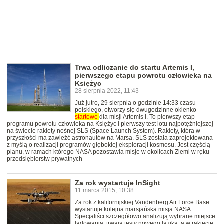
Trwa odliczanie do startu Artemis I,
pierwszego etapu powrotu człowieka na
Księżyc
28 sierpnia 2022, 11:43
Już jutro, 29 sierpnia o godzinie 14:33 czasu
polskiego, otworzy się dwugodzinne okienko
startowe
dla misji Artemis I. To pierwszy etap
programu powrotu człowieka na Księżyc i pierwszy test lotu najpotężniejszej
na świecie rakiety nośnej SLS (Space Launch System). Rakiety, która w
przyszłości ma zawieźć astronautów na Marsa. SLS została zaprojektowana
z myślą o realizacji programów głębokiej eksploracji kosmosu. Jest częścią
planu, w ramach którego NASA pozostawia misje w okolicach Ziemi w ręku
przedsiębiorstw prywatnych
Za rok wystartuje InSight
11 marca 2015, 10:38
Za rok z kalifornijskiej Vandenberg Air Force Base
wystartuje kolejna marsjańska misja NASA.
Specjaliści szczegółowo analizują wybrane miejsce
lądowania, trwają testy nowego łazika, a w rakiecie