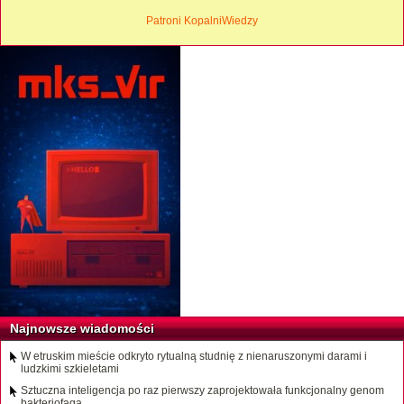
Patroni KopalniWiedzy
Najnowsze wiadomości
W etruskim mieście odkryto rytualną studnię z nienaruszonymi darami i
ludzkimi szkieletami
Sztuczna inteligencja po raz pierwszy zaprojektowała funkcjonalny genom
bakteriofaga