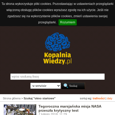
Ta strona wykorzystuje pliki cookies. Pozostawiając w ustawieniach przeglądarki
włączoną obsługę plików cookies wyrażasz zgodę na ich użycie. Jeśli nie
zgadzasz się na wykorzystanie plików cookies, zmień ustawienia swojej
przeglądarki.
Rozumiem
Strona główna
>
Szukaj "okno startowe"
sortuj wg:
trafności
|
daty
Tegoroczna marsjańska misja NASA
przeszła krytyczny test
7 lutego 2018, 11:29