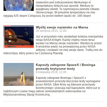
zadaniem jest zobrazowanie Merkurego w
niespotykany dotychczas sposób. Merkury to
wyjątkowy obiekt. To najmniejsza planeta Układu
Słonecznego. W południe temperatury na niej
sięgają 425 stopni Celsjusza, by przed świtem spaść do -180 stopni
Wyślij swoje nazwisko na Marsa
20 sierpnia 2015, 11:09
Już w przyszłym roku wystartuje kolejna marsjańska
misja NASA InSight. Każdy chętny może teraz
wysłać na Marsa swoje nazwisko. Wystarczy przed
8 września wejść na prowadzoną przez NASA
witrynę i zostawić na niej swoje dane. Trafią one do
mikrochipa, który poleci na Czerwoną Planetę.
Kapsuły załogowe SpaceX i Boeinga
przeszły krytyczne testy
8 listopada 2019, 12:45
Kapsuły załogowe Boeinga i SpaceX z
powodzeniem przeszły kluczowe testy wymagane
przez NASA. Obie firmy są liderami przemysłu
kosmicznego i pracują nad kapsułami, które już w
najbliższym czasie mają zabrać amerykańskich astronautów na
Międzynarodową Stację Kosmiczną.