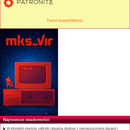
Patroni KopalniWiedzy
Najnowsze wiadomości
W etruskim mieście odkryto rytualną studnię z nienaruszonymi darami i