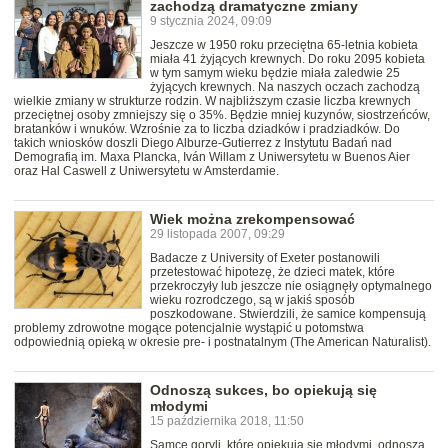
zachodzą dramatyczne zmiany
9 stycznia 2024, 09:09
Jeszcze w 1950 roku przeciętna 65-letnia kobieta
miała 41 żyjących krewnych. Do roku 2095 kobieta
w tym samym wieku będzie miała zaledwie 25
żyjących krewnych. Na naszych oczach zachodzą
wielkie zmiany w strukturze rodzin. W najbliższym czasie liczba krewnych
przeciętnej osoby zmniejszy się o 35%. Będzie mniej kuzynów, siostrzeńców,
bratanków i wnuków. Wzrośnie za to liczba dziadków i pradziadków. Do
takich wniosków doszli Diego Alburze-Gutierrez z Instytutu Badań nad
Demografią im. Maxa Plancka, Iván Willam z Uniwersytetu w Buenos Aier
oraz Hal Caswell z Uniwersytetu w Amsterdamie.
Wiek można zrekompensować
29 listopada 2007, 09:29
Badacze z University of Exeter postanowili
przetestować hipotezę, że dzieci matek, które
przekroczyły lub jeszcze nie osiągnęły optymalnego
wieku rozrodczego, są w jakiś sposób
poszkodowane. Stwierdzili, że samice kompensują
problemy zdrowotne mogące potencjalnie wystąpić u potomstwa
odpowiednią opieką w okresie pre- i postnatalnym (The American Naturalist).
Odnoszą sukces, bo opiekują się
młodymi
15 października 2018, 11:50
Samce goryli, które opiekują się młodymi, odnoszą