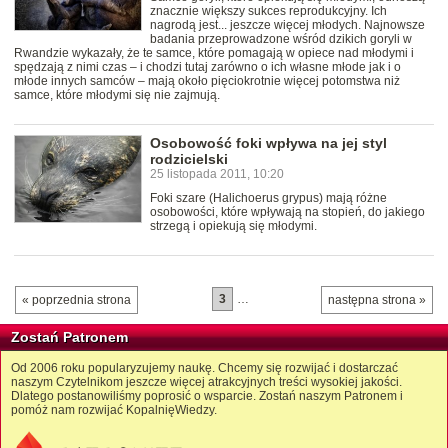
znacznie większy sukces reprodukcyjny. Ich
nagrodą jest... jeszcze więcej młodych. Najnowsze
badania przeprowadzone wśród dzikich goryli w
Rwandzie wykazały, że te samce, które pomagają w opiece nad młodymi i
spędzają z nimi czas – i chodzi tutaj zarówno o ich własne młode jak i o
młode innych samców – mają około pięciokrotnie więcej potomstwa niż
samce, które młodymi się nie zajmują.
Osobowość foki wpływa na jej styl
rodzicielski
25 listopada 2011, 10:20
Foki szare (Halichoerus grypus) mają różne
osobowości, które wpływają na stopień, do jakiego
strzegą i opiekują się młodymi.
3
…
« poprzednia strona
następna strona »
Zostań Patronem
Od 2006 roku popularyzujemy naukę. Chcemy się rozwijać i dostarczać
naszym Czytelnikom jeszcze więcej atrakcyjnych treści wysokiej jakości.
Dlatego postanowiliśmy poprosić o wsparcie. Zostań naszym Patronem i
pomóż nam rozwijać KopalnięWiedzy.