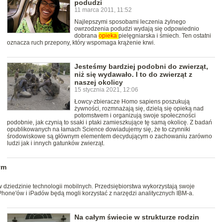
podudzi
11 marca 2011, 11:52
Najlepszymi sposobami leczenia żylnego
owrzodzenia podudzi wydają się odpowiednio
dobrana
opieka
pielęgniarska i śmiech. Ten ostatni
oznacza ruch przepony, który wspomaga krążenie krwi.
Jesteśmy bardziej podobni do zwierząt,
niż się wydawało. I to do zwierząt z
naszej okolicy
15 stycznia 2021, 12:06
Łowcy-zbieracze Homo sapiens poszukują
żywności, rozmnażają się, dzielą się opieką nad
potomstwem i organizują swoje społeczności
podobnie, jak czynią to ssaki i ptaki zamieszkujące tę samą okolicę. Z badań
opublikowanych na łamach Science dowiadujemy się, że to czynniki
środowiskowe są głównym elementem decydującym o zachowaniu zarówno
ludzi jak i innych gatunków zwierząt.
ym
 dziedzinie technologii mobilnych. Przedsiębiorstwa wykorzystają swoje
Phone'ów i iPadów będą mogli korzystać z narzędzi analitycznych IBM-a.
Na całym świecie w strukturze rodzin