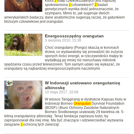
Która
z
małp człekokształtnych jest najbliżej
spokrewniona
z
człowiekiem?
Z
badań
genetycznych wynika dość jednoznacznie, że
szympans. Mimo to, jak sugeruje dwóch
amerykańskich badaczy, dane anatomiczne sugerują raczej, że gatunkiem
bliższym człowiekowi jest orangutan.
Energooszczędny orangutan
3 sierpnia 2010, 15:30
Choć orangutany (Pongo) skaczą w koronach
drzew, co wydawałoby się prowadzić do zużycia
sporych ilości energii, w rzeczywistości małpy te
wydatkują jej mniej niż nieruchawy miłośnik
spędzania czasu przed telewizorem. Tym samym udało się wykazać, że
orangutany są najbardziej energooszczędnymi naczelnymi.
W Indonezji uratowano orangutanicę
albinoskę
10 maja 2017, 10:09
W wiosce Tanggirang w dystrykcie Kapuas Hulu w
Indonezji Borneo
Orangutan
Survival Foundation
(BOSF) i Biuro Ochrony Zasobów Naturalnych
Borneo Środkowego uratowały 29 kwietnia ok. 5-
letnią orangutanicę albinoskę. Teraz fundacja zaprasza ludzi, by
zaproponowali dla niej imię. Ma być znaczące i odzwierciedlać wyzwania
związane
z
ochroną tych zwierząt.