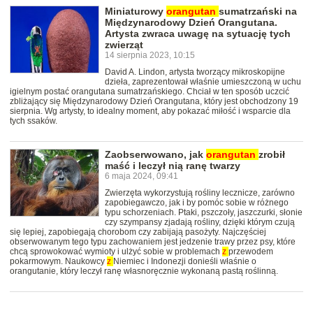
Miniaturowy
orangutan
sumatrzański na
Międzynarodowy Dzień Orangutana.
Artysta zwraca uwagę na sytuację tych
zwierząt
14 sierpnia 2023, 10:15
David A. Lindon, artysta tworzący mikroskopijne
dzieła, zaprezentował właśnie umieszczoną w uchu
igielnym postać orangutana sumatrzańskiego. Chciał w ten sposób uczcić
zbliżający się Międzynarodowy Dzień Orangutana, który jest obchodzony 19
sierpnia. Wg artysty, to idealny moment, aby pokazać miłość i wsparcie dla
tych ssaków.
Zaobserwowano, jak
orangutan
zrobił
maść i leczył nią ranę twarzy
6 maja 2024, 09:41
Zwierzęta wykorzystują rośliny lecznicze, zarówno
zapobiegawczo, jak i by pomóc sobie w różnego
typu schorzeniach. Ptaki, pszczoły, jaszczurki, słonie
czy szympansy zjadają rośliny, dzięki którym czują
się lepiej, zapobiegają chorobom czy zabijają pasożyty. Najczęściej
obserwowanym tego typu zachowaniem jest jedzenie trawy przez psy, które
chcą sprowokować wymioty i ulżyć sobie w problemach
z
przewodem
pokarmowym. Naukowcy
z
Niemiec i Indonezji donieśli właśnie o
orangutanie, który leczył ranę własnoręcznie wykonaną pastą roślinną.