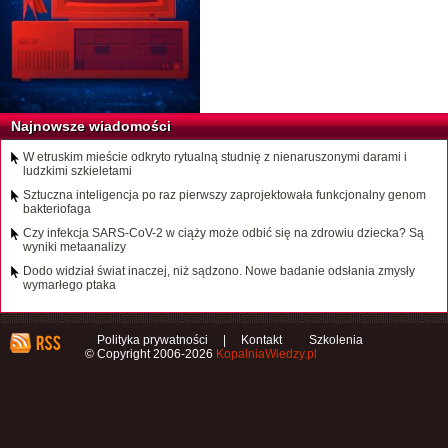
Najnowsze wiadomości
W etruskim mieście odkryto rytualną studnię z nienaruszonymi darami i
ludzkimi szkieletami
Sztuczna inteligencja po raz pierwszy zaprojektowała funkcjonalny genom
bakteriofaga
Czy infekcja SARS-CoV-2 w ciąży może odbić się na zdrowiu dziecka? Są
wyniki metaanalizy
Dodo widział świat inaczej, niż sądzono. Nowe badanie odsłania zmysły
wymarłego ptaka
Polityka prywatności
|
Kontakt
Szkolenia
© Copyright 2006-2026
KopalniaWiedzy.pl