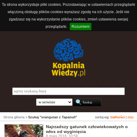
Ta strona wykorzystuje pliki cookies. Pozostawiając w ustawieniach przeglądarki
włączoną obsługę plików cookies wyrażasz zgodę na ich użycie. Jeśli nie
zgadzasz się na wykorzystanie plików cookies, zmień ustawienia swojej
przeglądarki.
Rozumiem
Strona główna
>
Szukaj "orangutan z Tapanuli"
sortuj wg:
trafności
|
daty
Najrzadszy gatunek człowiekowatych o
włos od wyginięcia
8 maja 2018, 10:58