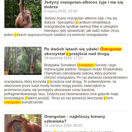
Jedyny orangutan-albinos żyje i ma się
dobrze
6 marca 2020, 20:05
Jedyny znany orangutan-albinos żyje i ma się
dobrze. Specjaliści
z
centrum rehabilitacji
orangutanów spotkali samicę Albę w ubiegłym
miesiącu, gdy sprawdzali, jak radzi sobie Unyu,
jeden
z
trzech wypuszczonych ostatnio na wolność orangutanów.
Po dwóch latach się udało!
Orangutan
skorzystał
z
przejścia nad drogą
28 kwietnia 2026, 17:20
Brytyjskie Sumatran
Orangutan
Society i jego
indonezyjski partner Tangguh Hutan Khatulistiwa
(TaHuKah) odnotowały sukces, który pomoże
chronić orangutany. Po raz pierwszy zarejestrowano
orangutana, który korzysta
z
przejścia nad drogą. To potwierdzenie, że
utworzone przez ludzi mosty linowe mogą pomóc zwierzętom w
przemieszczaniu się pomiędzy obszarami coraz bardziej
pofragmentowanego lasu. Dotychczas obserwowano inne gatunki małp
korzystające
z
takich przejść. Teraz po raz pierwszy skorzystał
z
nich
orangutan
sumatrzański.
Orangutan - najbliższy krewny
człowieka?
19 czerwca 2009, 00:05