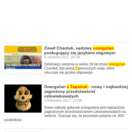
Zmarł Chantek, sędziwy
orangutan
posługujący się językiem migowym
9 sierpnia 2017, 05:38
Siódmego sierpnia w wieku 39 lat zmarł
orangutan
Chantek. Był jedną
z
pierwszych małp, które
nauczyły się języka migowego.
Orangutan
z
Tapanuli
- nowy i najbardziej
zagrożony przedstawiciel
człowiekowatych
3 listopada 2017, 10:08
Nowo odkryty gatunek orangutana jest najbardziej
zagrożonym przedstawicielem człowiekowatych na
świecie. Szacuje się, że pozostało jedynie ok. 800
osobników.