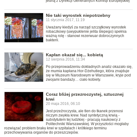
jedną z Dyrekcji Generalnych Komisji Europejskiej
Nie taki wyrostek niepotrzebny
11 stycznia 2017, 11:19
Uważany kiedyś za narząd szczątkowy wyrostek
robaczkowy (uwypuklenie jelita ślepego) spełnia
ważną rolę - stanowi rezerwuar dobroczynnych
bakterii.
Kapłan okazał się... kobietą
12 sierpnia 2016, 11:34
Po przeprowadzeniu dokładnych analiz okazało się,
że mumia kapłana Hor-Dżehutiego, która znajduje
się w Muzeum Narodowym w Warszawie, kryje pod
zwojami bandaży… ciało kobiety.
Coraz bliżej przezroczystej, sztucznej
krwi
20 maja 2016, 06:10
Jest przeźroczysta, ale tlen do tkanek przenosi
niczym zwykła krew. Nad syntetyczną krwią -
substytutem tej ludzkiej - pracują naukowcy z
Politechniki Warszawskiej. W przyszłości mogłaby
rozwiązać problem braku krwi w szpitalach i krótkiego terminu
przechowywania organów do przeszczepów.