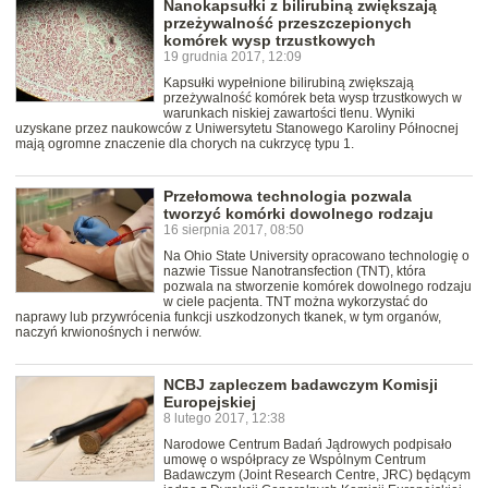
Nanokapsułki z bilirubiną zwiększają
przeżywalność przeszczepionych
komórek wysp trzustkowych
19 grudnia 2017, 12:09
Kapsułki wypełnione bilirubiną zwiększają
przeżywalność komórek beta wysp trzustkowych w
warunkach niskiej zawartości tlenu. Wyniki
uzyskane przez naukowców z Uniwersytetu Stanowego Karoliny Północnej
mają ogromne znaczenie dla chorych na cukrzycę typu 1.
Przełomowa technologia pozwala
tworzyć komórki dowolnego rodzaju
16 sierpnia 2017, 08:50
Na Ohio State University opracowano technologię o
nazwie Tissue Nanotransfection (TNT), która
pozwala na stworzenie komórek dowolnego rodzaju
w ciele pacjenta. TNT można wykorzystać do
naprawy lub przywrócenia funkcji uszkodzonych tkanek, w tym organów,
naczyń krwionośnych i nerwów.
NCBJ zapleczem badawczym Komisji
Europejskiej
8 lutego 2017, 12:38
Narodowe Centrum Badań Jądrowych podpisało
umowę o współpracy ze Wspólnym Centrum
Badawczym (Joint Research Centre, JRC) będącym