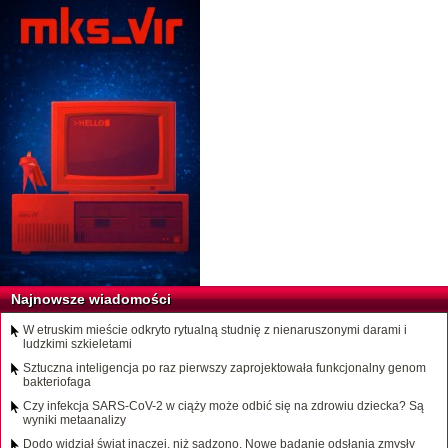
Najnowsze wiadomości
W etruskim mieście odkryto rytualną studnię z nienaruszonymi darami i
ludzkimi szkieletami
Sztuczna inteligencja po raz pierwszy zaprojektowała funkcjonalny genom
bakteriofaga
Czy infekcja SARS-CoV-2 w ciąży może odbić się na zdrowiu dziecka? Są
wyniki metaanalizy
Dodo widział świat inaczej, niż sądzono. Nowe badanie odsłania zmysły