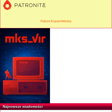
Patroni KopalniWiedzy
Najnowsze wiadomości