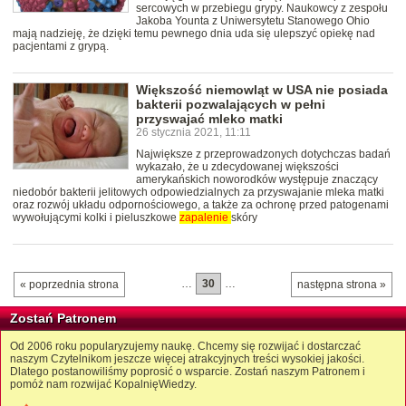
sercowych w przebiegu grypy. Naukowcy z zespołu
Jakoba Younta z Uniwersytetu Stanowego Ohio
mają nadzieję, że dzięki temu pewnego dnia uda się ulepszyć opiekę nad
pacjentami z grypą.
Większość niemowląt w USA nie posiada
bakterii pozwalających w pełni
przyswajać mleko matki
26 stycznia 2021, 11:11
Największe z przeprowadzonych dotychczas badań
wykazało, że u zdecydowanej większości
amerykańskich noworodków występuje znaczący
niedobór bakterii jelitowych odpowiedzialnych za przyswajanie mleka matki
oraz rozwój układu odpornościowego, a także za ochronę przed patogenami
wywołującymi kolki i pieluszkowe
zapalenie
skóry
…
30
…
« poprzednia strona
następna strona »
Zostań Patronem
Od 2006 roku popularyzujemy naukę. Chcemy się rozwijać i dostarczać
naszym Czytelnikom jeszcze więcej atrakcyjnych treści wysokiej jakości.
Dlatego postanowiliśmy poprosić o wsparcie. Zostań naszym Patronem i
pomóż nam rozwijać KopalnięWiedzy.