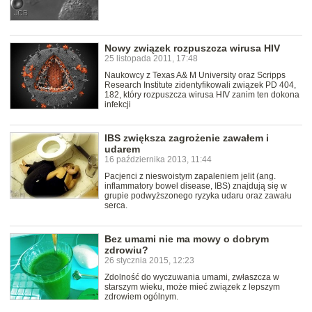
Nowy związek rozpuszcza wirusa HIV
25 listopada 2011, 17:48
Naukowcy z Texas A& M University oraz Scripps
Research Institute zidentyfikowali związek PD 404,
182, który rozpuszcza wirusa HIV zanim ten dokona
infekcji
IBS zwiększa zagrożenie zawałem i
udarem
16 października 2013, 11:44
Pacjenci z nieswoistym zapaleniem jelit (ang.
inflammatory bowel disease, IBS) znajdują się w
grupie podwyższonego ryzyka udaru oraz zawału
serca.
Bez umami nie ma mowy o dobrym
zdrowiu?
26 stycznia 2015, 12:23
Zdolność do wyczuwania umami, zwłaszcza w
starszym wieku, może mieć związek z lepszym
zdrowiem ogólnym.