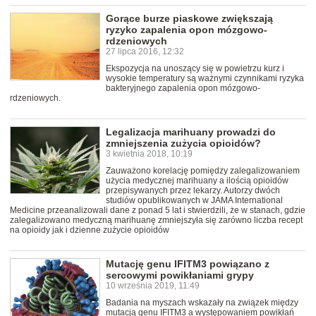
Gorące burze piaskowe zwiększają
ryzyko zapalenia opon mózgowo-
rdzeniowych
27 lipca 2016, 12:32
Ekspozycja na unoszący się w powietrzu kurz i
wysokie temperatury są ważnymi czynnikami ryzyka
bakteryjnego zapalenia opon mózgowo-
rdzeniowych.
Legalizacja marihuany prowadzi do
zmniejszenia zużycia opioidów?
3 kwietnia 2018, 10:19
Zauważono korelację pomiędzy zalegalizowaniem
użycia medycznej marihuany a ilością opioidów
przepisywanych przez lekarzy. Autorzy dwóch
studiów opublikowanych w JAMA International
Medicine przeanalizowali dane z ponad 5 lat i stwierdzili, że w stanach, gdzie
zalegalizowano medyczną marihuanę zmniejszyła się zarówno liczba recept
na opioidy jak i dzienne zużycie opioidów
Mutację genu IFITM3 powiązano z
sercowymi powikłaniami grypy
10 września 2019, 11:49
Badania na myszach wskazały na związek między
mutacją genu IFITM3 a występowaniem powikłań