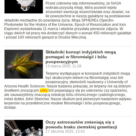
Przed czterema laty informowaliśmy, że NASA
wybrała przyszłą misję, która pozwoli lepiej
zrozumieć ewolucję wszechświata oraz zbadać, na
ile powszechne w naszej galaktyce są podstawowe
składniki niezbędne do powstania życia. Misja SPHEREx (Spectro-
Photometer for the History of the Universe, Epoch of Reionization and Ices
Explorer) wystartowała 11 marca i właśnie przysłała pierwsze zdjęcia. W
ciągu dwóch lat pracy ma dostarczyć danych o ponad 450 milionach galaktyk
i ponad 100 milionach gwiazd w Drodze Mlecznej.
Składniki konopi indyjskich mogą
pomagać w fibromialgii i bólu
pooperacyjnym
13 marca 2025, 11:28
Terpeny występujące w konopiach indyjskich mogą
być skutecznym lekiem na fibromialgię oraz ból
pooperacyjny, stwierdzili naukowcy z University of
Arizona Health Sciences. Nasze badania pokazały, że terpeny nie są dobrym
środkiem znoszącym
ostry
ból pojawiający się po uderzeniu czy oparzeniu,
ale zauważyliśmy znaczącą redukcję bólu chronicznego i patologicznego,
mówi doktor John Streicher. Nasze studium jest pierwszym badaniem wpływu
terpenów na przedkliniczne modele fibromialgii i bólu pooperacyjnego,
dodaje.
Oczy astronautów zmieniają się z
powodu braku ziemskiej grawitacji
27 stycznia 2025, 13:43