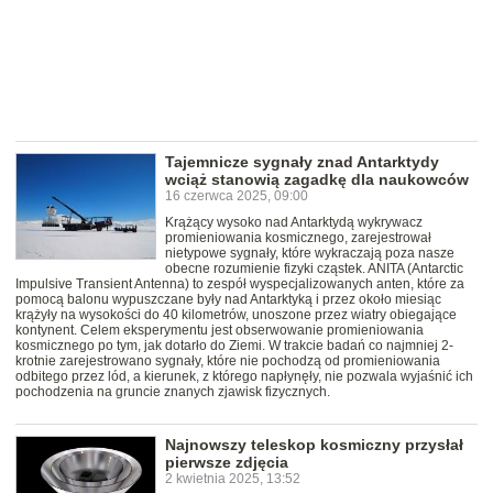
Tajemnicze sygnały znad Antarktydy
wciąż stanowią zagadkę dla naukowców
16 czerwca 2025, 09:00
Krążący wysoko nad Antarktydą wykrywacz
promieniowania kosmicznego, zarejestrował
nietypowe sygnały, które wykraczają poza nasze
obecne rozumienie fizyki cząstek. ANITA (Antarctic
Impulsive Transient Antenna) to zespół wyspecjalizowanych anten, które za
pomocą balonu wypuszczane były nad Antarktyką i przez około miesiąc
krążyły na wysokości do 40 kilometrów, unoszone przez wiatry obiegające
kontynent. Celem eksperymentu jest obserwowanie promieniowania
kosmicznego po tym, jak dotarło do Ziemi. W trakcie badań co najmniej 2-
krotnie zarejestrowano sygnały, które nie pochodzą od promieniowania
odbitego przez lód, a kierunek, z którego napłynęły, nie pozwala wyjaśnić ich
pochodzenia na gruncie znanych zjawisk fizycznych.
Najnowszy teleskop kosmiczny przysłał
pierwsze zdjęcia
2 kwietnia 2025, 13:52