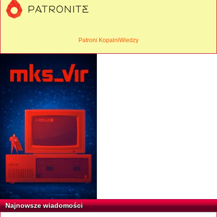
Patroni KopalniWiedzy
Najnowsze wiadomości