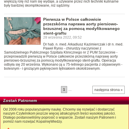
większą rolę niż nam się wydaje, a używane przez nich techniki kulinarne
były bardziej skomplikowane, niż sądzimy.
Pierwsza w Polsce całkowicie
przezskórna naprawa aorty piersiowo-
brzusznej za pomocą modyfikowanego
stent-graftu
28 września 2022, 09:52
Dr hab. n. med. Arkadiusz Kazimierczak i dr n. med.
Paweł Rynio - chirurdzy naczyniowi z
Samodzielnego Publicznego Szpitala Klinicznego nr 2 PUM Szczecinie -
przeprowadzili pierwszą w Polsce całkowicie przezskórną naprawę aorty
piersiowo-brzusznej za pomocą modyfikowanego stent-graftu. Operacja
odbyła się 20 września. Wykonano ją u 75-letniego pacjenta z objawowym -
bolesnym - i grożącym pęknięciem tętniakiem okołotrzewnym.
1
…
następna strona »
Zostań Patronem
Od 2006 roku popularyzujemy naukę. Chcemy się rozwijać i dostarczać
naszym Czytelnikom jeszcze więcej atrakcyjnych treści wysokiej jakości.
Dlatego postanowiliśmy poprosić o wsparcie. Zostań naszym Patronem i
pomóż nam rozwijać KopalnięWiedzy.