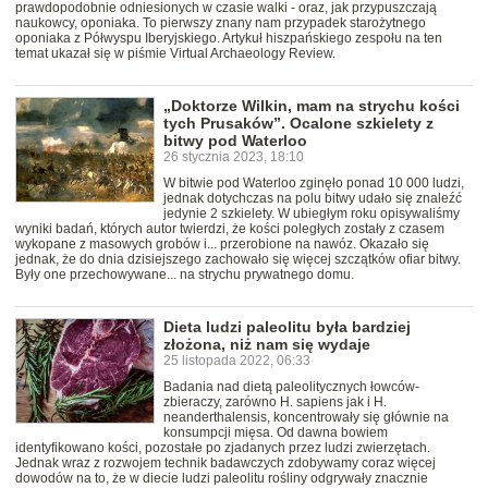
prawdopodobnie odniesionych w czasie walki - oraz, jak przypuszczają
naukowcy, oponiaka. To pierwszy znany nam przypadek starożytnego
oponiaka z Półwyspu Iberyjskiego. Artykuł hiszpańskiego zespołu na ten
temat ukazał się w piśmie Virtual Archaeology Review.
„Doktorze Wilkin, mam na strychu kości
tych Prusaków”. Ocalone szkielety z
bitwy pod Waterloo
26 stycznia 2023, 18:10
W bitwie pod Waterloo zginęło ponad 10 000 ludzi,
jednak dotychczas na polu bitwy udało się znaleźć
jedynie 2 szkielety. W ubiegłym roku opisywaliśmy
wyniki badań, których autor twierdzi, że kości poległych zostały z czasem
wykopane z masowych grobów i... przerobione na nawóz. Okazało się
jednak, że do dnia dzisiejszego zachowało się więcej szczątków ofiar bitwy.
Były one przechowywane... na strychu prywatnego domu.
Dieta ludzi paleolitu była bardziej
złożona, niż nam się wydaje
25 listopada 2022, 06:33
Badania nad dietą paleolitycznych łowców-
zbieraczy, zarówno H. sapiens jak i H.
neanderthalensis, koncentrowały się głównie na
konsumpcji mięsa. Od dawna bowiem
identyfikowano kości, pozostałe po zjadanych przez ludzi zwierzętach.
Jednak wraz z rozwojem technik badawczych zdobywamy coraz więcej
dowodów na to, że w diecie ludzi paleolitu rośliny odgrywały znacznie