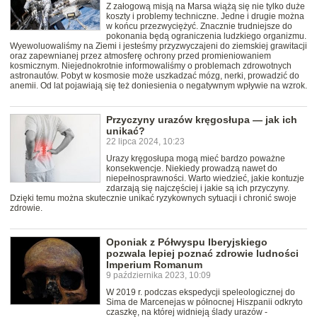
Z załogową misją na Marsa wiążą się nie tylko duże
koszty i problemy techniczne. Jedne i drugie można
w końcu przezwyciężyć. Znacznie trudniejsze do
pokonania będą ograniczenia ludzkiego organizmu.
Wyewoluowaliśmy na Ziemi i jesteśmy przyzwyczajeni do ziemskiej grawitacji
oraz zapewnianej przez atmosferę ochrony przed promieniowaniem
kosmicznym. Niejednokrotnie informowaliśmy o problemach zdrowotnych
astronautów. Pobyt w kosmosie może uszkadzać mózg, nerki, prowadzić do
anemii. Od lat pojawiają się też doniesienia o negatywnym wpływie na wzrok.
Przyczyny urazów kręgosłupa — jak ich
unikać?
22 lipca 2024, 10:23
Urazy kręgosłupa mogą mieć bardzo poważne
konsekwencje. Niekiedy prowadzą nawet do
niepełnosprawności. Warto wiedzieć, jakie kontuzje
zdarzają się najczęściej i jakie są ich przyczyny.
Dzięki temu można skutecznie unikać ryzykownych sytuacji i chronić swoje
zdrowie.
Oponiak z Półwyspu Iberyjskiego
pozwala lepiej poznać zdrowie ludności
Imperium Romanum
9 października 2023, 10:09
W 2019 r. podczas ekspedycji speleologicznej do
Sima de Marcenejas w północnej Hiszpanii odkryto
czaszkę, na której widnieją ślady urazów -