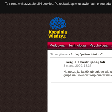
Ta strona wykorzystuje pliki cookies. Pozostawiając w ustawieniach przeglądar
Medycyna
Technologia
Psychologia
Strona główna
>
Szukaj "paliwo lotnicze"
Energia z wędrującej fali
3 marca 2009, 13:38
Na początku lat 90. ubiegłego wiek
grupa naukowców skupiona w firmie 