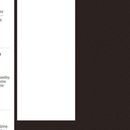
wy
 –
ą
ą
ieliby
yków
zie
dzinę.