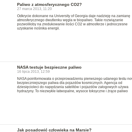
Paliwo z atmosferycznego CO2?
27 marca 2013, 11:20
Odkrycie dokonane na University of Georgia daje nadzieję na zamianę
atmosferycznego dwutlenku węgla w biopaliwo. Takie rozwiązanie
pozwoliłoby na zredukowanie ilości CO2 w atmosferze i jednoczesne
uzyskanie nośnika energii.
NASA testuje bezpieczne paliwo
16 lipca 2013, 12:59
NASA poinformowała o przeprowadzeniu pierwszego udanego testu n
bezpieczniejszego paliwa dla pojazdów kosmicznych. Agencja od
dziesięcioleci do napędzania satelitów i pojazdów załogowych używa
hydrazyny. To niezwykle łatwopalne, wysoce toksyczne i żrące paliwo
Jak posadowić człowieka na Marsie?