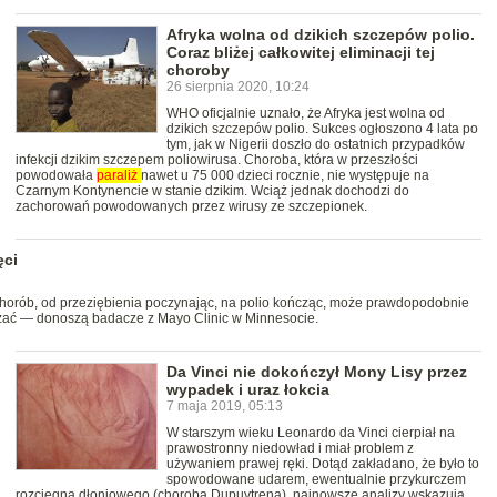
Afryka wolna od dzikich szczepów polio.
Coraz bliżej całkowitej eliminacji tej
choroby
26 sierpnia 2020, 10:24
WHO oficjalnie uznało, że Afryka jest wolna od
dzikich szczepów polio. Sukces ogłoszono 4 lata po
tym, jak w Nigerii doszło do ostatnich przypadków
infekcji dzikim szczepem poliowirusa. Choroba, która w przeszłości
powodowała
paraliż
nawet u 75 000 dzieci rocznie, nie występuje na
Czarnym Kontynencie w stanie dzikim. Wciąż jednak dochodzi do
zachorowań powodowanych przez wirusy ze szczepionek.
ęci
orób, od przeziębienia poczynając, na polio kończąc, może prawdopodobnie
zać — donoszą badacze z Mayo Clinic w Minnesocie.
Da Vinci nie dokończył Mony Lisy przez
wypadek i uraz łokcia
7 maja 2019, 05:13
W starszym wieku Leonardo da Vinci cierpiał na
prawostronny niedowład i miał problem z
używaniem prawej ręki. Dotąd zakładano, że było to
spowodowane udarem, ewentualnie przykurczem
rozcięgna dłoniowego (chorobą Dupuytrena), najnowsze analizy wskazują