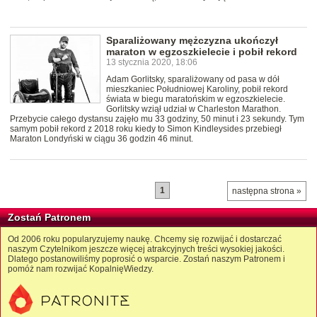
Sparaliżowany mężczyzna ukończył
maraton w egzoszkielecie i pobił rekord
13 stycznia 2020, 18:06
Adam Gorlitsky, sparaliżowany od pasa w dół
mieszkaniec Południowej Karoliny, pobił rekord
świata w biegu maratońskim w egzoszkielecie.
Gorlitsky wziął udział w Charleston Marathon.
Przebycie całego dystansu zajęło mu 33 godziny, 50 minut i 23 sekundy. Tym
samym pobił rekord z 2018 roku kiedy to Simon Kindleysides przebiegł
Maraton Londyński w ciągu 36 godzin 46 minut.
1
następna strona »
Zostań Patronem
Od 2006 roku popularyzujemy naukę. Chcemy się rozwijać i dostarczać
naszym Czytelnikom jeszcze więcej atrakcyjnych treści wysokiej jakości.
Dlatego postanowiliśmy poprosić o wsparcie. Zostań naszym Patronem i
pomóż nam rozwijać KopalnięWiedzy.