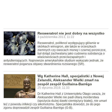
Resweratrol nie jest dobry na wszystko
3 października 2013, 11:22
Resweratrol, polifenol występujący głównie w
skórkach winogron, ale także w orzeszkach
ziemnych czy owocach morwy i czarnej porzeczce,
był dotąd zachwalany jako cudowna substancja o
właściwościach przeciwzapalnych i
antyutleniających. Najnowsze amerykańskie studium wykazało jednak, że
resweratrol pogarsza objawy stwardnienia rozsianego (SR).
Wg Katherine Hall, specjalistki z Nowej
Zelandii, Aleksander Wielki zmarł na
zespół zespół Guillaina-Barrégo
25 stycznia 2019, 11:33
Dr Katherine Hall z Uniwersytetu Otago uważa, że
Aleksander Wielki nie padł ofiarą morderstwa
(spożycia dużej dawki ciemiężycy białej), nie umarł
też z powodu infekcji czy alkoholizmu. Specjalistka dowodzi, że do jego
zgonu doprowadził zespół Guillaina-Barrégo (G-B).