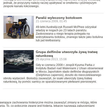
jednak, że przyczyny należy raczej upatrywać w omdleniu i późniejszym
zespole kanału łokciowego.
Paraliż wyleczony botoksem
21 czerwca 2009, 01:45
49-letni Australijczyk Russell McPhee odzyskał
władzę w nogach po 23 latach paraliżu.
Zastosowana u niego terapia polegała na
wstrzykiwaniu botoksu, znanego także jako botulina
lub jad kiełbasiany.
Grupa delfinów utworzyła żywą tratwę
ratunkową
25 stycznia 2013, 15:08
Gdy w czerwcu 2008 r. zespół Kyuma Parka z
Instytutu Badań nad Waleniami z Ulsan obserwował
w Morzu Japońskim stado delfinów długopyskich
(Delphinus capensis), doszło do nieoczekiwanego
obrotu wydarzeń. Biolodzy zauważyli, że ssaki utworzyły żywą tratwę
ratunkową, by pomóc samicy ze sparaliżowanymi płetwami piersiowymi.
ejawiające zachowania histeryczne można zauważyć zmiany w mózgu, które
ia. To, co potocznie zwane jest histerią, lekarze nazywają zaburzeniami