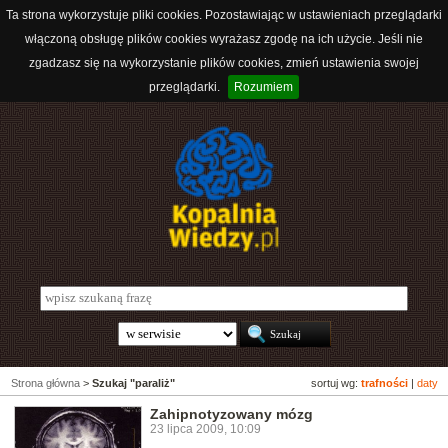
Ta strona wykorzystuje pliki cookies. Pozostawiając w ustawieniach przeglądarki
włączoną obsługę plików cookies wyrażasz zgodę na ich użycie. Jeśli nie
zgadzasz się na wykorzystanie plików cookies, zmień ustawienia swojej
przeglądarki.
Rozumiem
Strona główna
>
Szukaj "paraliż"
sortuj wg:
trafności
|
daty
Zahipnotyzowany mózg
23 lipca 2009, 10:09