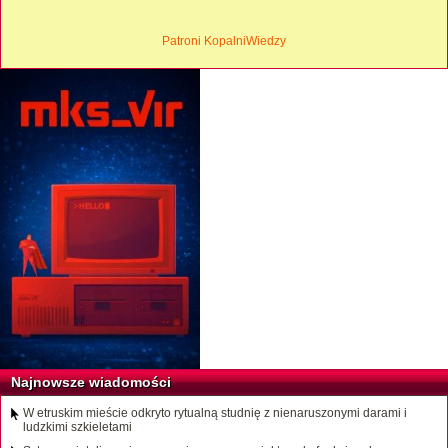
Patroni KopalniWiedzy
Najnowsze wiadomości
W etruskim mieście odkryto rytualną studnię z nienaruszonymi darami i
ludzkimi szkieletami