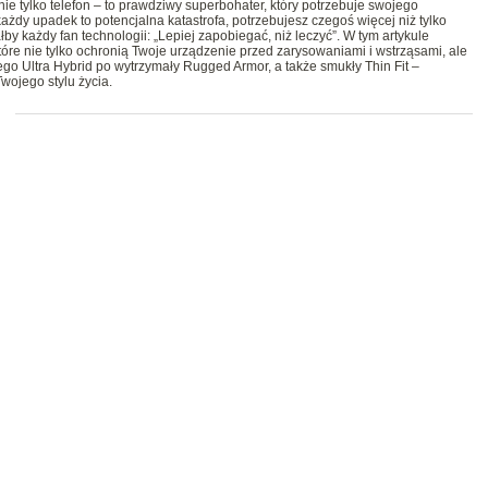
 nie tylko telefon – to prawdziwy superbohater, który potrzebuje swojego
ażdy upadek to potencjalna katastrofa, potrzebujesz czegoś więcej niż tylko
y każdy fan technologii: „Lepiej zapobiegać, niż leczyć”. W tym artykule
tóre nie tylko ochronią Twoje urządzenie przed zarysowaniami i wstrząsami, ale
go Ultra Hybrid po wytrzymały Rugged Armor, a także smukły Thin Fit –
wojego stylu życia.