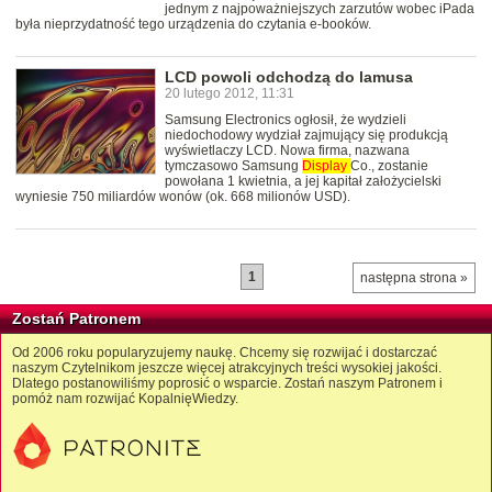
jednym z najpoważniejszych zarzutów wobec iPada
była nieprzydatność tego urządzenia do czytania e-booków.
LCD powoli odchodzą do lamusa
20 lutego 2012, 11:31
Samsung Electronics ogłosił, że wydzieli
niedochodowy wydział zajmujący się produkcją
wyświetlaczy LCD. Nowa firma, nazwana
tymczasowo Samsung
Display
Co., zostanie
powołana 1 kwietnia, a jej kapitał założycielski
wyniesie 750 miliardów wonów (ok. 668 milionów USD).
1
następna strona »
Zostań Patronem
Od 2006 roku popularyzujemy naukę. Chcemy się rozwijać i dostarczać
naszym Czytelnikom jeszcze więcej atrakcyjnych treści wysokiej jakości.
Dlatego postanowiliśmy poprosić o wsparcie. Zostań naszym Patronem i
pomóż nam rozwijać KopalnięWiedzy.