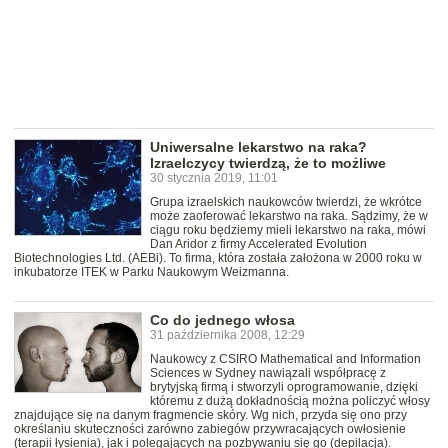
Uniwersalne lekarstwo na raka?
Izraelczycy twierdzą, że to możliwe
30 stycznia 2019, 11:01
Grupa izraelskich naukowców twierdzi, że wkrótce
może zaoferować lekarstwo na raka. Sądzimy, że w
ciągu roku będziemy mieli lekarstwo na raka, mówi
Dan Aridor z firmy Accelerated Evolution
Biotechnologies Ltd. (AEBi). To firma, która została założona w 2000 roku w
inkubatorze ITEK w Parku Naukowym Weizmanna.
Co do jednego włosa
31 października 2008, 12:29
Naukowcy z CSIRO Mathematical and Information
Sciences w Sydney nawiązali współpracę z
brytyjską firmą i stworzyli oprogramowanie, dzięki
któremu z dużą dokładnością można policzyć włosy
znajdujące się na danym fragmencie skóry. Wg nich, przyda się ono przy
określaniu skuteczności zarówno zabiegów przywracających owłosienie
(terapii łysienia), jak i polegających na pozbywaniu się go (depilacja).