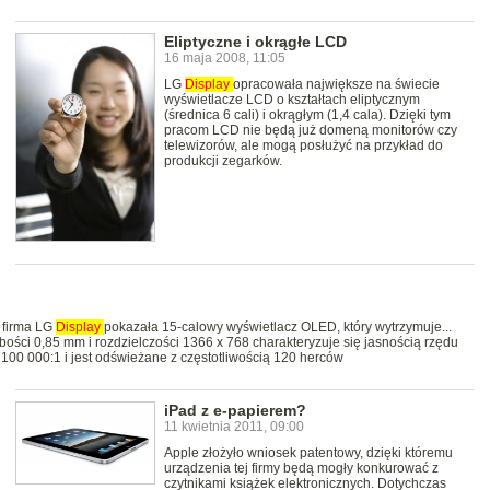
Eliptyczne i okrągłe LCD
16 maja 2008, 11:05
LG
Display
opracowała największe na świecie
wyświetlacze LCD o kształtach eliptycznym
(średnica 6 cali) i okrągłym (1,4 cala). Dzięki tym
pracom LCD nie będą już domeną monitorów czy
telewizorów, ale mogą posłużyć na przykład do
produkcji zegarków.
 firma LG
Display
pokazała 15-calowy wyświetlacz OLED, który wytrzymuje...
bości 0,85 mm i rozdzielczości 1366 x 768 charakteryzuje się jasnością rzędu
100 000:1 i jest odświeżane z częstotliwością 120 herców
iPad z e-papierem?
11 kwietnia 2011, 09:00
Apple złożyło wniosek patentowy, dzięki któremu
urządzenia tej firmy będą mogły konkurować z
czytnikami książek elektronicznych. Dotychczas