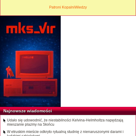
Patroni KopalniWiedzy
Najnowsze wiadomości
Udało się udowodnić, że niestabilności Kelvina-Helmholtza napędzają
mieszanie plazmy na Słońcu
W etruskim mieście odkryto rytualną studnię z nienaruszonymi darami i