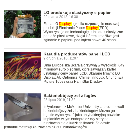
LG produkuje elastyczny e-papier
29 marca 2012, 16:30
Firma LG
Display
ogłosiła rozpoczęcie masowej
produkcji Electronic Paper
Display
(EPD).
Wykorzystuje on technologię e-ink oraz elastyczne
podłoże plastikowe, dzięki któremu możliwe jest
zginanie e-papieru pod kątem nawet 40 stopni
Kara dla producentów paneli LCD
9 grudnia 2010, 11:07
Unia Europejska ukarała grzywną w wysokości 649
milionów euro pięć firm, które zawiązały kartel
ustalający ceny paneli LCD. Ukarane firmy to LG
Display, AU Optronics, Chimei InnoLux, Chunghwa
Picture Tubes oraz HannStar Display.
Bakteriobójczy żel z fagów
25 lipca 2019, 11:32
Inżynierowie z McMaster University zaprezentowali
bakteriobójczy żel z bakteriofagów. Można go
będzie wykorzystać jako antybakteryjną powłokę
implantów, w tym endoprotez czy sterylne
rusztowanie dla ludzkich tkanek. Zaledwie
jednomilimetrowy żel zawiera aż 300 bilionów fagów.