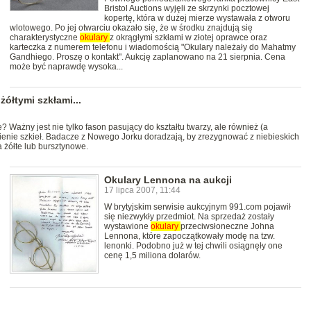
Bristol Auctions wyjęli ze skrzynki pocztowej
kopertę, która w dużej mierze wystawała z otworu
wlotowego. Po jej otwarciu okazało się, że w środku znajdują się
charakterystyczne
okulary
z okrągłymi szkłami w złotej oprawce oraz
karteczka z numerem telefonu i wiadomością "Okulary należały do Mahatmy
Gandhiego. Proszę o kontakt". Aukcję zaplanowano na 21 sierpnia. Cena
może być naprawdę wysoka...
ółtymi szkłami...
 Ważny jest nie tylko fason pasujący do kształtu twarzy, ale również (a
wienie szkieł. Badacze z Nowego Jorku doradzają, by zrezygnować z niebieskich
 żółte lub bursztynowe.
Okulary Lennona na aukcji
17 lipca 2007, 11:44
W brytyjskim serwisie aukcyjnym 991.com pojawił
się niezwykły przedmiot. Na sprzedaż zostały
wystawione
okulary
przeciwsłoneczne Johna
Lennona, które zapoczątkowały modę na tzw.
lenonki. Podobno już w tej chwili osiągnęły one
cenę 1,5 miliona dolarów.