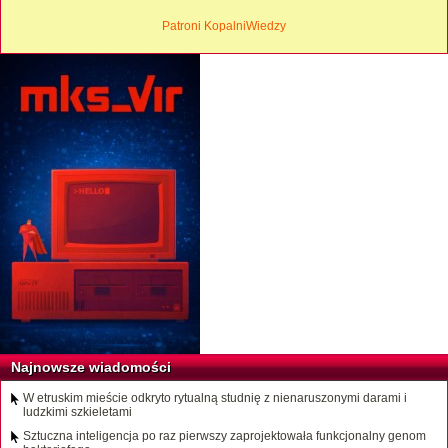
Patroni KopalniWiedzy
Najnowsze wiadomości
W etruskim mieście odkryto rytualną studnię z nienaruszonymi darami i
ludzkimi szkieletami
Sztuczna inteligencja po raz pierwszy zaprojektowała funkcjonalny genom