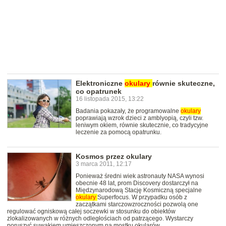
Elektroniczne
okulary
równie skuteczne,
co opatrunek
16 listopada 2015, 13:22
Badania pokazały, że programowalne
okulary
poprawiają wzrok dzieci z amblyopią, czyli tzw.
leniwym okiem, równie skutecznie, co tradycyjne
leczenie za pomocą opatrunku.
Kosmos przez okulary
3 marca 2011, 12:17
Ponieważ średni wiek astronauty NASA wynosi
obecnie 48 lat, prom Discovery dostarczył na
Międzynarodową Stację Kosmiczną specjalne
okulary
Superfocus. W przypadku osób z
zaczątkami starczowzroczności pozwolą one
regulować ogniskową całej soczewki w stosunku do obiektów
zlokalizowanych w różnych odległościach od patrzącego. Wystarczy
poruszyć suwakiem umieszczonym na mostku okularów.