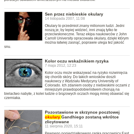
Sen przez niebieskie okulary
14 listopada 2007, 11:08
Okulary to przedmiot znany milionom ludzi. Jedni
noszą je, by lepiej widzieć, inni znają tylko te
przeciwsłoneczne. Teraz ekipa naukowców z John
Carroll University opracowała okulary, dzięki którym
można łatwiej zasnąć, poprawie ulega też jakość
snu.
Kolor oczu wskaźnikiem ryzyka
7 maja 2012, 12:23
Kolor oczu może wskazywać na ryzyko rozwinięcia
się chorób skóry. Do takich wniosków doszli
naukowcy z Wydziału Medycyny University of
Colorado. Ich zdaniem osoby z niebieskimi oczami z
mniejszym prawdopodobieństwem chorują na
bielactwo nabyte, z kolei ludzie o brązowych oczach mogą mniej obawiać się
czerniaka.
Pozostawione w skrzynce pocztowej
okulary
Gandhiego zostaną wkrótce
zlicytowane
11 sierpnia 2020, 15:11
Pewnego poniedziałkowego ranka pracownicy East