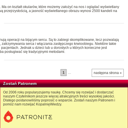
 Ma on kształt okularów, które możemy założyć na nos i oglądać wyświetlany
wą przejrzystością, a jasność wyświetlanego obrazu wynosi 2500 kandeli na
ują operacji na bijącym sercu. Są to zabiegi skomplikowane, lecz pozwalają
a, zatrzymywania serca i włączania zastępczego krwioobiegu. Niektóre takie
acjentach. Jednak u dzieci lub u dorosłych u których konieczne jest
ba posługiwać się tradycyjnymi metodami.
1
…
następna strona »
Zostań Patronem
Od 2006 roku popularyzujemy naukę. Chcemy się rozwijać i dostarczać
naszym Czytelnikom jeszcze więcej atrakcyjnych treści wysokiej jakości.
Dlatego postanowiliśmy poprosić o wsparcie. Zostań naszym Patronem i
pomóż nam rozwijać KopalnięWiedzy.