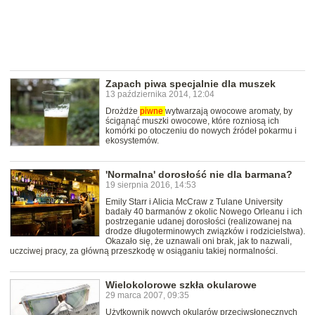
Zapach piwa specjalnie dla muszek
13 października 2014, 12:04
Drożdże
piwne
wytwarzają owocowe aromaty, by
ścigąnąć muszki owocowe, które rozniosą ich
komórki po otoczeniu do nowych źródeł pokarmu i
ekosystemów.
'Normalna' dorosłość nie dla barmana?
19 sierpnia 2016, 14:53
Emily Starr i Alicia McCraw z Tulane University
badały 40 barmanów z okolic Nowego Orleanu i ich
postrzeganie udanej dorosłości (realizowanej na
drodze długoterminowych związków i rodzicielstwa).
Okazało się, że uznawali oni brak, jak to nazwali,
uczciwej pracy, za główną przeszkodę w osiąganiu takiej normalności.
Wielokolorowe szkła okularowe
29 marca 2007, 09:35
Użytkownik nowych okularów przeciwsłonecznych