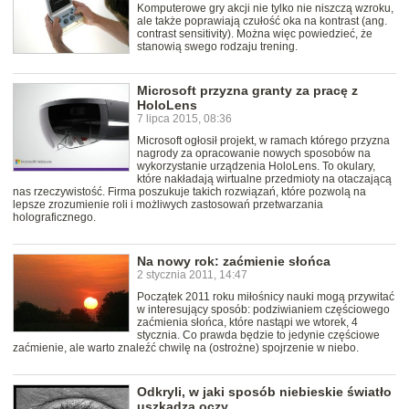
Komputerowe gry akcji nie tylko nie niszczą wzroku,
ale także poprawiają czułość oka na kontrast (ang.
contrast sensitivity). Można więc powiedzieć, że
stanowią swego rodzaju trening.
Microsoft przyzna granty za pracę z
HoloLens
7 lipca 2015, 08:36
Microsoft ogłosił projekt, w ramach którego przyzna
nagrody za opracowanie nowych sposobów na
wykorzystanie urządzenia HoloLens. To okulary,
które nakładają wirtualne przedmioty na otaczającą
nas rzeczywistość. Firma poszukuje takich rozwiązań, które pozwolą na
lepsze zrozumienie roli i możliwych zastosowań przetwarzania
holograficznego.
Na nowy rok: zaćmienie słońca
2 stycznia 2011, 14:47
Początek 2011 roku miłośnicy nauki mogą przywitać
w interesujący sposób: podziwianiem częściowego
zaćmienia słońca, które nastąpi we wtorek, 4
stycznia. Co prawda będzie to jedynie częściowe
zaćmienie, ale warto znaleźć chwilę na (ostrożne) spojrzenie w niebo.
Odkryli, w jaki sposób niebieskie światło
uszkadza oczy