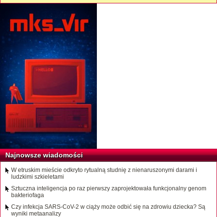
Najnowsze wiadomości
W etruskim mieście odkryto rytualną studnię z nienaruszonymi darami i
ludzkimi szkieletami
Sztuczna inteligencja po raz pierwszy zaprojektowała funkcjonalny genom
bakteriofaga
Czy infekcja SARS-CoV-2 w ciąży może odbić się na zdrowiu dziecka? Są
wyniki metaanalizy