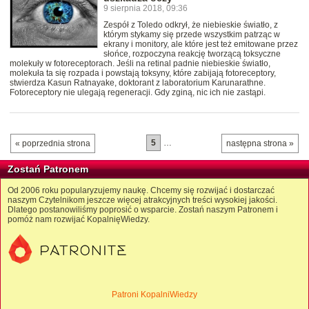
9 sierpnia 2018, 09:36
Zespół z Toledo odkrył, że niebieskie światło, z
którym stykamy się przede wszystkim patrząc w
ekrany i monitory, ale które jest też emitowane przez
słońce, rozpoczyna reakcję tworzącą toksyczne
molekuły w fotoreceptorach. Jeśli na retinal padnie niebieskie światło,
molekuła ta się rozpada i powstają toksyny, które zabijają fotoreceptory,
stwierdza Kasun Ratnayake, doktorant z laboratorium Karunarathne.
Fotoreceptory nie ulegają regeneracji. Gdy zginą, nic ich nie zastąpi.
5
…
« poprzednia strona
następna strona »
Zostań Patronem
Od 2006 roku popularyzujemy naukę. Chcemy się rozwijać i dostarczać
naszym Czytelnikom jeszcze więcej atrakcyjnych treści wysokiej jakości.
Dlatego postanowiliśmy poprosić o wsparcie. Zostań naszym Patronem i
pomóż nam rozwijać KopalnięWiedzy.
Patroni KopalniWiedzy