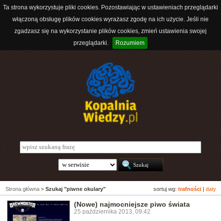
Ta strona wykorzystuje pliki cookies. Pozostawiając w ustawieniach przeglądarki
włączoną obsługę plików cookies wyrażasz zgodę na ich użycie. Jeśli nie
zgadzasz się na wykorzystanie plików cookies, zmień ustawienia swojej
przeglądarki.
Rozumiem
Strona główna
>
Szukaj "piwne okulary"
sortuj wg:
trafności
|
daty
(Nowe) najmocniejsze piwo świata
25 października 2013, 09:42