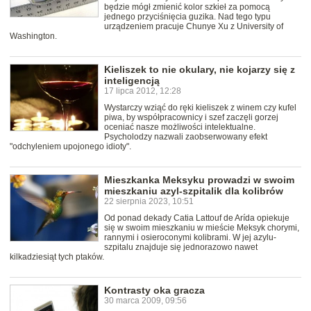
będzie mógł zmienić kolor szkieł za pomocą
jednego przyciśnięcia guzika. Nad tego typu
urządzeniem pracuje Chunye Xu z University of
Washington.
Kieliszek to nie okulary, nie kojarzy się z
inteligencją
17 lipca 2012, 12:28
Wystarczy wziąć do ręki kieliszek z winem czy kufel
piwa, by współpracownicy i szef zaczęli gorzej
oceniać nasze możliwości intelektualne.
Psycholodzy nazwali zaobserwowany efekt
"odchyleniem upojonego idioty".
Mieszkanka Meksyku prowadzi w swoim
mieszkaniu azyl-szpitalik dla kolibrów
22 sierpnia 2023, 10:51
Od ponad dekady Catia Lattouf de Arída opiekuje
się w swoim mieszkaniu w mieście Meksyk chorymi,
rannymi i osieroconymi kolibrami. W jej azylu-
szpitalu znajduje się jednorazowo nawet
kilkadziesiąt tych ptaków.
Kontrasty oka gracza
30 marca 2009, 09:56