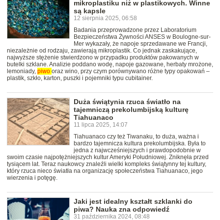
mikroplastiku niż w plastikowych. Winne
są kapsle
12 sierpnia 2025, 06:58
Badania przeprowadzone przez Laboratorium
Bezpieczeństwa Żywności ANSES w Boulogne-sur-
Mer wykazały, że napoje sprzedawane we Francji,
niezależnie od rodzaju, zawierają mikroplastik. Co jednak zaskakujące,
najwyższe stężenie stwierdzono w przypadku produktów pakowanych w
butelki szklane. Analizie poddano wodę, napoje gazowane, herbaty mrożone,
lemoniady,
piwo
oraz wino, przy czym porównywano różne typy opakowań –
plastik, szkło, karton, puszki i pojemniki typu cubitainer.
Duża świątynia rzuca światło na
tajemniczą prekolumbijską kulturę
Tiahuanaco
11 lipca 2025, 14:07
Tiahuanaco czy też Tiwanaku, to duża, ważna i
bardzo tajemnicza kultura prekolumbijska. Była to
jedna z najwcześniejszych i prawdopodobnie w
swoim czasie najpotężniejszych kultur Ameryki Południowej. Zniknęła przed
tysiącem lat. Teraz naukowcy znaleźli wielki kompleks świątynny tej kultury,
który rzuca nieco światła na organizację społeczeństwa Tiahuanaco, jego
wierzenia i potęgę.
Jaki jest idealny kształt szklanki do
piwa? Nauka zna odpowiedź
31 października 2024, 08:48