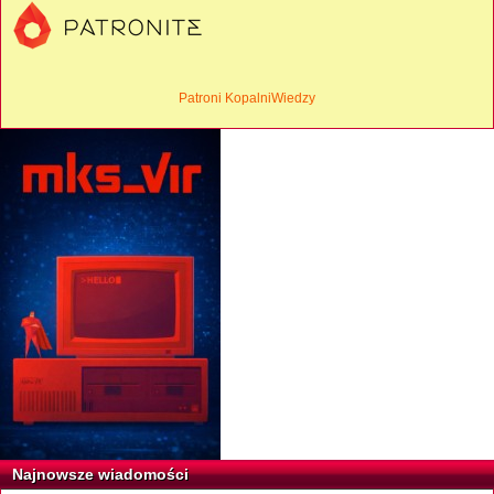
Patroni KopalniWiedzy
Najnowsze wiadomości