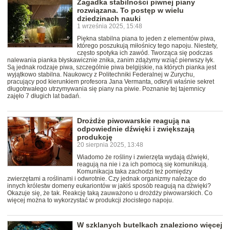
Zagadka stabilności piwnej piany
rozwiązana. To postęp w wielu
dziedzinach nauki
1 września 2025, 15:48
Piękna stabilna piana to jeden z elementów piwa,
którego poszukują miłośnicy tego napoju. Niestety,
często spotyka ich zawód. Tworząca się podczas
nalewania pianka błyskawicznie znika, zanim zdążymy wziąć pierwszy łyk.
Są jednak rodzaje piwa, szczególnie piwa belgijskie, na których pianka jest
wyjątkowo stabilna. Naukowcy z Politechniki Federalnej w Zurychu,
pracujący pod kierunkiem profesora Jana Vermanta, odkryli właśnie sekret
długotrwałego utrzymywania się piany na piwie. Poznanie tej tajemnicy
zajęło 7 długich lat badań.
Drożdże piwowarskie reagują na
odpowiednie dźwięki i zwiększają
produkcję
20 sierpnia 2025, 13:48
Wiadomo że rośliny i zwierzęta wydają dźwięki,
reagują na nie i za ich pomocą się komunikują.
Komunikacja taka zachodzi też pomiędzy
zwierzętami a roślinami i odwrotnie. Czy jednak organizmy należące do
innych królestw domeny eukariontów w jakiś sposób reagują na dźwięki?
Okazuje się, że tak. Reakcję taką zauważono u drożdży piwowarskich. Co
więcej można to wykorzystać w produkcji złocistego napoju.
W szklanych butelkach znaleziono więcej