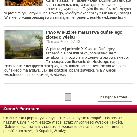
kufla fistaszki. Te najpierw toną, później zaś unoszą
się na powierzchnię, a następnie znowu toną i
znowu się wynurzają. Fizyka fistaszków tańczących
w piwie to tytuł artykułu naukowego, w którym akademicy z Niemiec, Francji i
Wielkiej Brytanii opisują i wyjaśniają ten fenomen z punktu widzenia fizyki
Piwo w służbie malarstwa duńskiego
złotego wieku
25 maja 2023, 07:43
W pierwszej połowie XIX wieku Duńczycy
szczególnie polubili piwo, co wiązało się z
gwałtownym rozwojem przemysłu piwowarskiego.
To rosnące zamiłowanie do złocistego napoju
zbiegło się z trwającym mniej więcej w latach 1800–1850 złotym wiekiem
duńskiego malarstwa. Jak się okazuje, oba te zjawiska miały więcej
wspólnego niż mogłoby się wydawać.
1
…
następna strona »
Zostań Patronem
Od 2006 roku popularyzujemy naukę. Chcemy się rozwijać i dostarczać
naszym Czytelnikom jeszcze więcej atrakcyjnych treści wysokiej jakości.
Dlatego postanowiliśmy poprosić o wsparcie. Zostań naszym Patronem i
pomóż nam rozwijać KopalnięWiedzy.