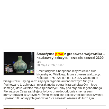
Starożytne
piwo
z grobowca wojownika –
naukowcy odczytali przepis sprzed 2300
lat
28 maja 2026, 10:07
Cmentarzysko Shanjiabao leży zaledwie dwa
kilometry od Wielkiego Muru z okresu Walczących
Królestw (475–221 p.n.e.), tuż przy wschodnim
brzegu rzeki Daying w dzisiejszym regionie autonomicznym Ningxia.
Pochowano tu żołnierzy i mieszkańców pogranicza państwa Qin – tego
samego, które wkrótce miało zjednoczyć Chiny pod rządami legendarnego
Pierwszego Cesarza. Miejsce to było prawdopodobnie cmentarzem
garnizonowym, służącym zarówno wojsku, jak i okolicznej ludności cywilnej.
Spośród 183 odkrytych grobów aż 179 należało właśnie do ludzi Qin.