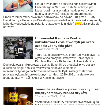
Claudio Pellegrini z brazylijskiego Uniwersytetu
Federalnego w São João del-Rei obliczył, jaki
kształt powinna mieć szklanka do piwa, by jak
najdłużej utrzymać niską temperaturę napoju.
Problem temperatury piwa trapi naukowców od dawna. Już przed 11 laty
klimatolodzy z University of Washington prowadzili obliczenia i eksperymenty,
które dały odpowiedź na pytanie, dlaczego w letni dzień
piwo
tak szybko się
ogrzewa.
Uniwersytet Karola w Pradze i
mikrobrowar Lesia stworzyli pierwsze
czeskie „celtyckie piwo”
27 września 2023, 13:23
TauriALE, pierwsze w Czechach „celtyckie piwo”, to
wynik współpracy naukowców z Uniwersytetu
Karola w Pradze z Richardem Antlem i Martiną
Duchoslalovą z mikrobrowaru Lesia. Składniki do produkcji piwa zostały
określone dzięki analizie pyłków znalezionych w glebie z
wczesnoceltyckiego pochówku na Morawach. Pyłki zostały znalezione
podczas wykopalisk prowadzonych w latach 2020–2021 na stanowisku
archeologicznym Býčí Skála w Krasie Morawskim
Taniec fistaszków w piwie opisany przez
międzynarodowy zespół fizyków
14 czerwca 2023, 12:59
W Argentynie niektórzy miłośnicy piwa wsypują do