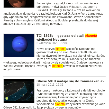
Zauważyłam sygnał, którego nikt wcześniej nie
odnotował, mówi Jackie Villadsen, astronom z
Bucknell University. Uczona w czasie weekendu
analizowała w domu dane z radioteleskopu Karl G. Jansky Very Large Array
gdy wpadła na coś, czego wcześniej nie zauważono. Wraz z Sebastianem
Pinedą z Uniwersytetu Kalifornijskiego w Boulder przystąpiła do dalszej
analizy. I okazało się, że sygnał się powtarza.
TOI-1853b – gęstsza od stali
planeta
wielkości Neptuna
6 września 2023, 09:04
Nowo odkryta
planeta
wielkości Neptuna ma
gęstość większą od stali. Masa TOI-1853b jest
niemal dwukrotnie większa niż planet jej rozmiarów.
To zaś oznacza, że musi składać się ze znacznie
większego odsetka skał, niż można by się spodziewać. Dlatego naukowcy z
Włoch i Wielkiej Brytanii uważają, że
planeta
powstała w wyniku zderzenia
innych planet.
Gliese 581d nadaje się do zamieszkania?
18 maja 2011, 12:31
Francuscy naukowcy z Laboratoire de Météorologie
Dynamique twierdzą, że znaleźli pierwszą planetę
pozasłoneczną, która może podtrzymać życie
podobne do tego, jakie występuje na Ziemi.
Wspomniana
planeta
krąży wokół czerwonego karła
Gliese 581, który od kilku lat przyciąga uwagę astronomów.