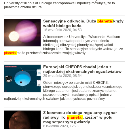
University of Illinois at Chicago zaproponowali hipotezę mówiącą, że to...
pierwotna czarna dziura.
Sensacyjne odkrycie. Duża
planeta
krąży
wokół białego karła
18 września 2020, 04:53
Astronomowie z University of Wisconsin-Madison
informują o prawdopodobnym znalezieniu
nietkniętej olbrzymiej planety krążącej wokół
białego karła. To sensacyjne odkrycie wskazuje, że
planeta
może przetrwać zniszczenie swojej gwiazdy.
Europejski CHEOPS zbadał jeden z
najbardziej ekstremalnych egzoświatów
29 września 2020, 08:54
Osiem miesięcy po starcie misji CHEOPS,
pierwszego europejskiego teleskopu kosmicznego,
którego zadaniem jest badanie znanych planet
pozasłonecznych, naukowcy opisali jeden z
najbardziej ekstremalnych światów, jakie dotychczas poznaliśmy.
Z kosmosu dobiega regularny sygnał
radiowy. To
planeta
„rzeźbi” w polu
magnetycznym gwiazdy
6 kwietnia 2023, 12:23