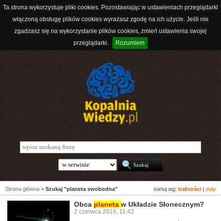
Ta strona wykorzystuje pliki cookies. Pozostawiając w ustawieniach przeglądarki
włączoną obsługę plików cookies wyrażasz zgodę na ich użycie. Jeśli nie
zgadzasz się na wykorzystanie plików cookies, zmień ustawienia swojej
przeglądarki.
Rozumiem
Strona główna
>
Szukaj "planeta swobodna"
sortuj wg:
trafności
|
daty
Obca
planeta
w Układzie Słonecznym?
2 czerwca 2016, 11:42