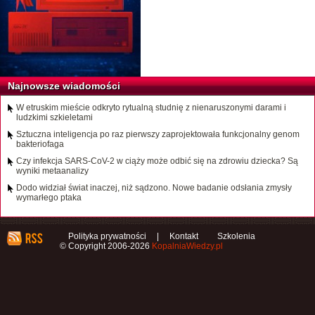
Najnowsze wiadomości
W etruskim mieście odkryto rytualną studnię z nienaruszonymi darami i
ludzkimi szkieletami
Sztuczna inteligencja po raz pierwszy zaprojektowała funkcjonalny genom
bakteriofaga
Czy infekcja SARS-CoV-2 w ciąży może odbić się na zdrowiu dziecka? Są
wyniki metaanalizy
Dodo widział świat inaczej, niż sądzono. Nowe badanie odsłania zmysły
wymarłego ptaka
Polityka prywatności
|
Kontakt
Szkolenia
© Copyright 2006-2026
KopalniaWiedzy.pl