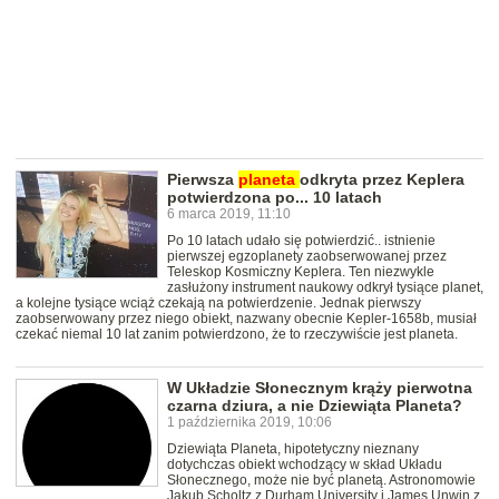
Pierwsza
planeta
odkryta przez Keplera
potwierdzona po... 10 latach
6 marca 2019, 11:10
Po 10 latach udało się potwierdzić.. istnienie
pierwszej egzoplanety zaobserwowanej przez
Teleskop Kosmiczny Keplera. Ten niezwykle
zasłużony instrument naukowy odkrył tysiące planet,
a kolejne tysiące wciąż czekają na potwierdzenie. Jednak pierwszy
zaobserwowany przez niego obiekt, nazwany obecnie Kepler-1658b, musiał
czekać niemal 10 lat zanim potwierdzono, że to rzeczywiście jest planeta.
W Układzie Słonecznym krąży pierwotna
czarna dziura, a nie Dziewiąta Planeta?
1 października 2019, 10:06
Dziewiąta Planeta, hipotetyczny nieznany
dotychczas obiekt wchodzący w skład Układu
Słonecznego, może nie być planetą. Astronomowie
Jakub Scholtz z Durham University i James Unwin z