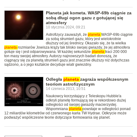
Planeta jak kometa. WASP-69b ciągnie za
sobą długi ogon gazu z gotującej się
atmosfery
10 stycznia 2024, 09:21
Astrofizycy zauważyli, że
planeta
WASP-69b ciągnie
za sobą strumień gazu, który jest wielokrotnie
dłuższy od jej średnicy. Okazało się, że ta wielka
planeta
rozmiarów Jowisza krąży tak blisko swojej gwiazdy, że jej atmosfera
gotuje się i jest odparowywana. W każdej sekundzie
planeta
traci 200 000
ton masy swojej atmosfery. Autorzy najnowszych badań donoszą, że
ciągnący się za planetą strumień gazu jest znacznie dłuższy niż dotychczas
sądzono, a o jego kształcie decyduje wiatr gwiezdny.
Odległa
planeta
zagraża współczesnym
teoriom astrofizycznym
14 czerwca 2013, 10:51
Naukowcy korzystający z Teleskopu Hubble'a
odkryli planetę formującą się w rekordowo dużej
odległości od swojej gwiazdy macierzystej.
Wspomniana
planeta
powstaje w odległości ponad
12 miliardów kilometrów od czerwonego karła TW Hydrae. Odkrycie może
podważyć współczesne teorie dotyczące formowania się planet.