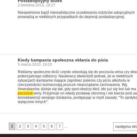
Postadopcyjny blues
2 kwietnia 2010, 18:27
Niespełnione bądź nierealistyczne oczekiwania rodziców adopcyjnych
prowadzą w niektórych przypadkach do depresji postadopcyjnej.
Kiedy kampania społeczna skłania do picia
5 marca 2010, 18:03
Reklamy społeczne dość często odwołują się do poczucia wina czy str
potencjalnego odbiorcy. Naukowcy stwierdzili jednak, że w niektórych
sytuacjach kampanie mające zapobiec paleniu czy piciu alkoholu w
rzeczywistości wzmacniają jeszcze niepożądane zachowania. Wg
Amerykanów, dzieje się tak, gdy spot obejrzy ktoś, kto już się boi lub ma
poczucie
winy. Przyjmuje on wtedy postawę obronną i nie bierze pod u
konsekwencji swojego działania, postępując w myśl zasady: "To spotyk
wyłącznie innych".
1
2
3
4
5
6
7
…
następna str