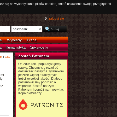
asz się na wykorzystanie plików cookies, zmień ustawienia swojej przeglądarki.
zaloguj się
e
Wywiady
Praca
a
Humanistyka
Ciekawostki
Zostań Patronem
ci
|
daty
Od 2006 roku popularyzujemy
naukę. Chcemy się rozwijać i
dostarczać naszym Czytelnikom
ami
jeszcze więcej atrakcyjnych
ię
treści wysokiej jakości. Dlatego
postanowiliśmy poprosić o
ez
wsparcie. Zostań naszym
Patronem i pomóż nam rozwijać
KopalnięWiedzy.