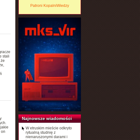
Patroni KopalniWiedzy
gracze
 stali
 że
że,
ń
Najnowsze wiadomości
y
ych.
jakie
W etruskim mieście odkryto
 on
rytualną studnię z
nienaruszonymi darami i