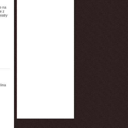
e na
e z
iatry
lina