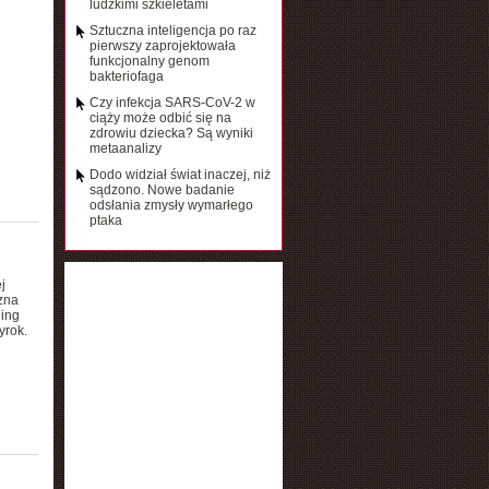
ludzkimi szkieletami
Sztuczna inteligencja po raz
pierwszy zaprojektowała
funkcjonalny genom
bakteriofaga
Czy infekcja SARS-CoV-2 w
ciąży może odbić się na
zdrowiu dziecka? Są wyniki
metaanalizy
Dodo widział świat inaczej, niż
sądzono. Nowe badanie
odsłania zmysły wymarłego
ptaka
j
zna
ing
yrok.