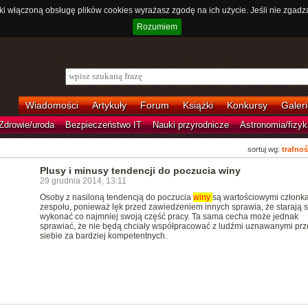
ki włączoną obsługę plików cookies wyrażasz zgodę na ich użycie. Jeśli nie zgadz
Rozumiem
Wiadomości
Artykuły
Forum
Książki
Konkursy
Galeri
Zdrowie/uroda
Bezpieczeństwo IT
Nauki przyrodnicze
Astronomia/fizyk
sortuj wg:
trafnoś
Plusy i minusy tendencji do poczucia winy
29 grudnia 2014, 13:11
Osoby z nasiloną tendencją do poczucia
winy
są wartościowymi członk
zespołu, ponieważ lęk przed zawiedzeniem innych sprawia, że starają s
wykonać co najmniej swoją część pracy. Ta sama cecha może jednak
sprawiać, że nie będą chciały współpracować z ludźmi uznawanymi prz
siebie za bardziej kompetentnych.