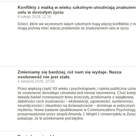
Konflikty z matką w wieku szkolnym utrudniają znalezien
celu w dorosłym życiu
6 lutego 2019, 11:16
Dzieci, które we wczesnych latach szkolnych mają więcej konfliktów z m
mogą później mieć więcej problemów ze znalezieniem celu w życiu.
Zmieniamy się bardziej, niż nam się wydaje. Nasza
osobowość nie jest stała
4 sierpnia 2026, 10:58
Przez większą część XX wieku i psychologowie, i opinia publiczna uzna
że osobowość dorosłego człowieka jest niemal niezmienna. Choć kolej
dekady badań rozwojowych temu przeczyły, przekonanie o wyjątkowej
stabilności cech osobowości – ekstrawersji, ugodowości, sumienności,
neurotyczności i otwartości na doświadczenie – dominuje w potocznym
myśleniu. Nowe badanie opublikowane w Communications Psychology,
przeprowadzone przez zespół Amandy J. Wright z Uniwersytetu w Zuryc
pokazuje, że to przekonanie jest błędne.