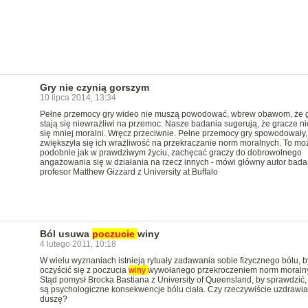
Gry nie czynią gorszym
10 lipca 2014, 13:34
Pełne przemocy gry wideo nie muszą powodować, wbrew obawom, że 
stają się niewrażliwi na przemoc. Nasze badania sugerują, że gracze nie
się mniej moralni. Wręcz przeciwnie. Pełne przemocy gry spowodowały,
zwiększyła się ich wrażliwość na przekraczanie norm moralnych. To mo
podobnie jak w prawdziwym życiu, zachęcać graczy do dobrowolnego
angażowania się w działania na rzecz innych - mówi główny autor bada
profesor Matthew Gizzard z University at Buffalo
Ból usuwa
poczucie
winy
4 lutego 2011, 10:18
W wielu wyznaniach istnieją rytuały zadawania sobie fizycznego bólu, b
oczyścić się z poczucia
winy
wywołanego przekroczeniem norm moraln
Stąd pomysł Brocka Bastiana z University of Queensland, by sprawdzić, 
są psychologiczne konsekwencje bólu ciała. Czy rzeczywiście uzdrawia
duszę?