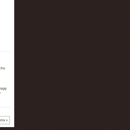
achu
wagę
a
ona »