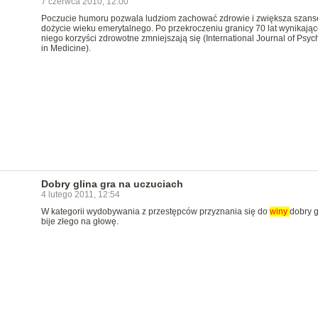
7 czerwca 2010, 12:00
Poczucie humoru pozwala ludziom zachować zdrowie i zwiększa szans
dożycie wieku emerytalnego. Po przekroczeniu granicy 70 lat wynikając
niego korzyści zdrowotne zmniejszają się (International Journal of Psych
in Medicine).
Dobry glina gra na uczuciach
4 lutego 2011, 12:54
W kategorii wydobywania z przestępców przyznania się do
winy
dobry g
bije złego na głowę.