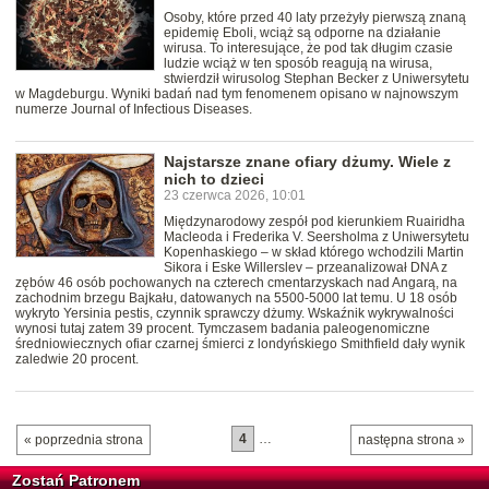
Osoby, które przed 40 laty przeżyły pierwszą znaną
epidemię Eboli, wciąż są odporne na działanie
wirusa. To interesujące, że pod tak długim czasie
ludzie wciąż w ten sposób reagują na wirusa,
stwierdził wirusolog Stephan Becker z Uniwersytetu
w Magdeburgu. Wyniki badań nad tym fenomenem opisano w najnowszym
numerze Journal of Infectious Diseases.
Najstarsze znane ofiary dżumy. Wiele z
nich to dzieci
23 czerwca 2026, 10:01
Międzynarodowy zespół pod kierunkiem Ruairidha
Macleoda i Frederika V. Seersholma z Uniwersytetu
Kopenhaskiego – w skład którego wchodzili Martin
Sikora i Eske Willerslev – przeanalizował DNA z
zębów 46 osób pochowanych na czterech cmentarzyskach nad Angarą, na
zachodnim brzegu Bajkału, datowanych na 5500-5000 lat temu. U 18 osób
wykryto Yersinia pestis, czynnik sprawczy dżumy. Wskaźnik wykrywalności
wynosi tutaj zatem 39 procent. Tymczasem badania paleogenomiczne
średniowiecznych ofiar czarnej śmierci z londyńskiego Smithfield dały wynik
zaledwie 20 procent.
4
…
« poprzednia strona
następna strona »
Zostań Patronem