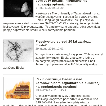
pomiędzy ludźmi. Informacje nie
napawają optymizmem
17 marca 2020, 18:29
Naukowcy z The University of Texas at Austin oraz
współpracujący z nimi specjaliści z USA, Francji,
Chin i Hongkongu dowiedzieli się, jak szybko
rozprzestrzenia się koronawirus SARS-CoV-2. Okazało się, że tempo infekcji
jest szybsze niż przypuszczano. To bardzo ważne badania, gdyż pozwalają
podjąć odpowiednie środki w celu zatrzymania pandemii.
Przeciwciało sprzed 20 lat zwalcza
Ebolę?
29 lutego 2016, 12:03
W organizmie mężczyzny, który przed 20 laty przeżył
zakażenie wirusem Ebola, znaleziono jedne z
najpotężniejszych przeciwciał przeciwko Eboli.
Jedne z tych przeciwciał, mAb114, ocaliły małpy
zarażone Ebolą
Pekin cenzuruje badania nad
koronawirusem. Ograniczenia publikacji
nt. pochodzenia pandemii
13 kwietnia 2020, 14:24
Chińskie władze nałożyły ograniczenia na
publikacje dotyczące pochodzenia koronawirusa
SARS-CoV-2. Zarządzenie wydały władze
centralne, a dwa chińskie uniwersytety opublikowały nowe zasady na swoich