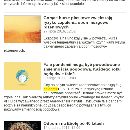
witrynach. Informacje te zostały już z sieci usunięte.
Gorące burze piaskowe zwiększają
ryzyko zapalenia opon mózgowo-
rdzeniowych
27 lipca 2016, 12:32
Ekspozycja na unoszący się w powietrzu kurz i
wysokie temperatury są ważnymi czynnikami ryzyka
bakteryjnego zapalenia opon mózgowo-
rdzeniowych.
Fale pandemii mogą być powodowane
zmiennością pogodową. Każdego roku
będą dwie fale?
3 lutego 2021, 13:03
Gdy na całym świecie zaobserwowano drugą falę
epidemii
COVID-19 za jej przyczynę uznano
poluzowanie obostrzeń. Jednak prawda może być
zgoła inna. Jak twierdzą autorzy artykułu opublikowanego na łamach Physic
of Fluids wydawanego przez Amerykański Instytut Fizyki, dwie fale pandemii
rocznie są nieuniknione, gdyż są bezpośrednio powiązane z tym, co
nazywamy zmiennością pogodową.
Odporni na Ebolę po 40 latach
14 grudnia 2017, 12:06