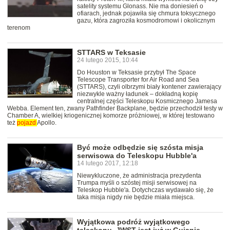
satelity systemu Glonass. Nie ma doniesień o
ofiarach, jednak pojawiła się chmura toksycznego
gazu, która zagroziła kosmodromowi i okolicznym
terenom
STTARS w Teksasie
24 lutego 2015, 10:44
Do Houston w Teksasie przybył The Space
Telescope Transporter for Air Road and Sea
(STTARS), czyli olbrzymi biały kontener zawierający
niezwykle ważny ładunek – dokładną kopię
centralnej części Teleskopu Kosmicznego Jamesa
Webba. Element ten, zwany Pathfinder Backplane, będzie przechodził testy w
Chamber A, wielkiej kriogenicznej komorze próżniowej, w której testowano
też
pojazd
Apollo.
Być może odbędzie się szósta misja
serwisowa do Teleskopu Hubble'a
14 lutego 2017, 12:18
Niewykluczone, że administracja prezydenta
Trumpa myśli o szóstej misji serwisowej na
Teleskop Hubble'a. Dotychczas wydawało się, że
taka misja nigdy nie będzie miała miejsca.
Wyjątkowa podróż wyjątkowego