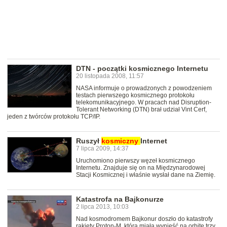
DTN - początki kosmicznego Internetu
20 listopada 2008, 11:57
NASA informuje o prowadzonych z powodzeniem
testach pierwszego kosmicznego protokołu
telekomunikacyjnego. W pracach nad Disruption-
Tolerant Networking (DTN) brał udział Vint Cerf,
jeden z twórców protokołu TCP/IP.
Ruszył
kosmiczny
Internet
7 lipca 2009, 14:37
Uruchomiono pierwszy węzeł kosmicznego
Internetu. Znajduje się on na Międzynarodowej
Stacji Kosmicznej i właśnie wysłał dane na Ziemię.
Katastrofa na Bajkonurze
2 lipca 2013, 10:03
Nad kosmodromem Bajkonur doszło do katastrofy
rakiety Proton-M, która miała wynieść na orbitę trzy