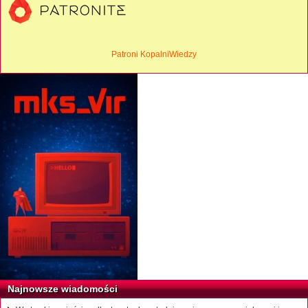
Patroni KopalniWiedzy
Najnowsze wiadomości