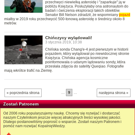
przechwyci niewielką asteroidę i "zaparkuje" ją w
pobliżu Księżyca. Posłużyłaby ona astronautom do
badań i ćwiczenia eksploracji takich obiektów.
Senator Bill Nelson zdradził, że wspomniany
pojazd
miałby w 2019 roku przechwycić 500-tonową asteroidę o średnicy około 8
metrów.
Chińczycy wylądowali!
3 stycznia 2019, 10:38
Chińska sonda Chang'e-4 jest pierwszym w historii
pojazdem, który wylądował po niewidocznej stronie
Księżyca. Chińska agencja kosmiczne
poinformowała o udanym lądowaniu sondy, która
przesłała zdjęcia do satelity Queqiao. Fotografie
mają wkrótce trafić na Ziemię.
…
9
…
« poprzednia strona
następna strona »
Zostań Patronem
Od 2006 roku popularyzujemy naukę. Chcemy się rozwijać i dostarczać
naszym Czytelnikom jeszcze więcej atrakcyjnych treści wysokiej jakości.
Dlatego postanowiliśmy poprosić o wsparcie. Zostań naszym Patronem i
pomóż nam rozwijać KopalnięWiedzy.