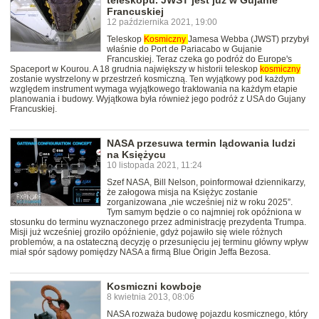
teleskopu. JWST jest już w Gujanie
Francuskiej
12 października 2021, 19:00
Teleskop
Kosmiczny
Jamesa Webba (JWST) przybył
właśnie do Port de Pariacabo w Gujanie
Francuskiej. Teraz czeka go podróż do Europe's
Spaceport w Kourou. A 18 grudnia największy w historii teleskop
kosmiczny
zostanie wystrzelony w przestrzeń kosmiczną. Ten wyjątkowy pod każdym
względem instrument wymaga wyjątkowego traktowania na każdym etapie
planowania i budowy. Wyjątkowa była również jego podróż z USA do Gujany
Francuskiej.
NASA przesuwa termin lądowania ludzi
na Księżycu
10 listopada 2021, 11:24
Szef NASA, Bill Nelson, poinformował dziennikarzy,
że załogowa misja na Księżyc zostanie
zorganizowana „nie wcześniej niż w roku 2025”.
Tym samym będzie o co najmniej rok opóźniona w
stosunku do terminu wyznaczonego przez administrację prezydenta Trumpa.
Misji już wcześniej groziło opóźnienie, gdyż pojawiło się wiele różnych
problemów, a na ostateczną decyzję o przesunięciu jej terminu główny wpływ
miał spór sądowy pomiędzy NASA a firmą Blue Origin Jeffa Bezosa.
Kosmiczni kowboje
8 kwietnia 2013, 08:06
NASA rozważa budowę pojazdu kosmicznego, który