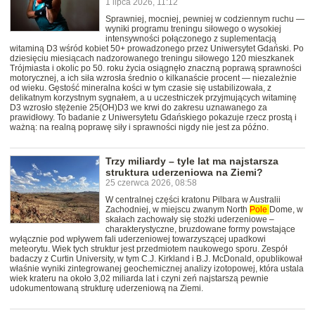
1 lipca 2026, 11:12
Sprawniej, mocniej, pewniej w codziennym ruchu —
wyniki programu treningu siłowego o wysokiej
intensywności połączonego z suplementacją
witaminą D3 wśród kobiet 50+ prowadzonego przez Uniwersytet Gdański. Po
dziesięciu miesiącach nadzorowanego treningu siłowego 120 mieszkanek
Trójmiasta i okolic po 50. roku życia osiągnęło znaczną poprawą sprawności
motorycznej, a ich siła wzrosła średnio o kilkanaście procent — niezależnie
od wieku. Gęstość mineralna kości w tym czasie się ustabilizowała, z
delikatnym korzystnym sygnałem, a u uczestniczek przyjmujących witaminę
D3 wzrosło stężenie 25(OH)D3 we krwi do zakresu uznawanego za
prawidłowy. To badanie z Uniwersytetu Gdańskiego pokazuje rzecz prostą i
ważną: na realną poprawę siły i sprawności nigdy nie jest za późno.
Trzy miliardy – tyle lat ma najstarsza
struktura uderzeniowa na Ziemi?
25 czerwca 2026, 08:58
W centralnej części kratonu Pilbara w Australii
Zachodniej, w miejscu zwanym North
Pole
Dome, w
skałach zachowały się stożki uderzeniowe –
charakterystyczne, bruzdowane formy powstające
wyłącznie pod wpływem fali uderzeniowej towarzyszącej upadkowi
meteorytu. Wiek tych struktur jest przedmiotem naukowego sporu. Zespół
badaczy z Curtin University, w tym C.J. Kirkland i B.J. McDonald, opublikował
właśnie wyniki zintegrowanej geochemicznej analizy izotopowej, która ustala
wiek krateru na około 3,02 miliarda lat i czyni zeń najstarszą pewnie
udokumentowaną strukturę uderzeniową na Ziemi.