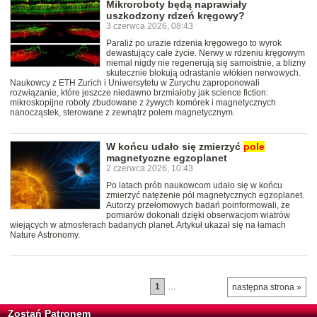
Mikroroboty będą naprawiały
uszkodzony rdzeń kręgowy?
3 czerwca 2026, 08:43
Paraliż po urazie rdzenia kręgowego to wyrok
dewastujący całe życie. Nerwy w rdzeniu kręgowym
niemal nigdy nie regenerują się samoistnie, a blizny
skutecznie blokują odrastanie włókien nerwowych.
Naukowcy z ETH Zurich i Uniwersytetu w Zurychu zaproponowali
rozwiązanie, które jeszcze niedawno brzmiałoby jak science fiction:
mikroskopijne roboty zbudowane z żywych komórek i magnetycznych
nanocząstek, sterowane z zewnątrz polem magnetycznym.
W końcu udało się zmierzyć
pole
magnetyczne egzoplanet
2 czerwca 2026, 10:43
Po latach prób naukowcom udało się w końcu
zmierzyć natężenie pól magnetycznych egzoplanet.
Autorzy przełomowych badań poinformowali, że
pomiarów dokonali dzięki obserwacjom wiatrów
wiejących w atmosferach badanych planet. Artykuł ukazał się na łamach
Nature Astronomy.
1
…
następna strona »
Zostań Patronem