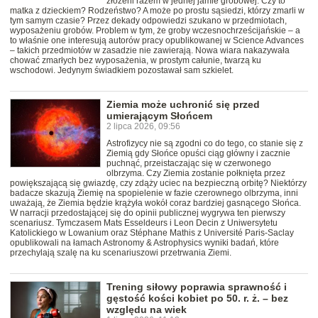
złożeni razem w jednej jamie grobowej. Czy to
matka z dzieckiem? Rodzeństwo? A może po prostu sąsiedzi, którzy zmarli w
tym samym czasie? Przez dekady odpowiedzi szukano w przedmiotach,
wyposażeniu grobów. Problem w tym, że groby wczesnochrześcijańskie – a
to właśnie one interesują autorów pracy opublikowanej w Science Advances
– takich przedmiotów w zasadzie nie zawierają. Nowa wiara nakazywała
chować zmarłych bez wyposażenia, w prostym całunie, twarzą ku
wschodowi. Jedynym świadkiem pozostawał sam szkielet.
Ziemia może uchronić się przed
umierającym Słońcem
2 lipca 2026, 09:56
Astrofizycy nie są zgodni co do tego, co stanie się z
Ziemią gdy Słońce opuści ciąg główny i zacznie
puchnąć, przeistaczając się w czerwonego
olbrzyma. Czy Ziemia zostanie połknięta przez
powiększającą się gwiazdę, czy zdąży uciec na bezpieczną orbitę? Niektórzy
badacze skazują Ziemię na spopielenie w fazie czerownego olbrzyma, inni
uważają, że Ziemia będzie krążyła wokół coraz bardziej gasnącego Słońca.
W narracji przedostającej się do opinii publicznej wygrywa ten pierwszy
scenariusz. Tymczasem Mats Esseldeurs i Leon Decin z Uniwersytetu
Katolickiego w Lowanium oraz Stéphane Mathis z Université Paris-Saclay
opublikowali na łamach Astronomy & Astrophysics wyniki badań, które
przechylają szalę na ku scenariuszowi przetrwania Ziemi.
Trening siłowy poprawia sprawność i
gęstość kości kobiet po 50. r. ż. – bez
względu na wiek