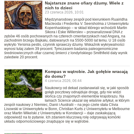
Najstarsze znane ofiary dżumy. Wiele z
nich to dzieci
23 czerwca 2026, 10:01
Międzynarodowy zespół pod kierunkiem Ruairidha
Macleoda i Frederika V. Seersholma z Uniwersytetu
Kopenhaskiego – w skład którego wchodzili Martin
Sikora i Eske Willerslev – przeanalizował DNA z
zębów 46 osób pochowanych na czterech cmentarzyskach nad Angarą, na
zachodnim brzegu Bajkału, datowanych na 5500-5000 lat temu. U 18 osób
wykryto Yersinia pestis, czynnik sprawczy dżumy. Wskaźnik wykrywalności
wynosi tutaj zatem 39 procent. Tymczasem badania paleogenomiczne
średniowiecznych ofiar czarnej śmierci z londyńskiego Smithfield dały wynik
zaledwie 20 procent.
Kompas w wątrobie. Jak gołębie wracają
do domu?
4 czerwca 2026, 06:44
Naukowcy od dekad zastanawiali się, w jaki sposób
gołąb pocztowy odnajduje drogę, gdy nie widzi
słońca czy znajomych elementów krajobrazu. Na
łamach Science ukazał się właśnie artykuł, w którym
zespół naukowy z Niemiec, Danii i Australii – na jego czele stała Clivia
Lisowski w Uniwersytetu w Bonn, Christian Kurts z Uniwersytetu w Melbourne
oraz Martin Wikelski z Uniwersytetu w Konstancji – daje zaskakującą
odpowiedź na to pytanie. Ich zdaniem kluczową rolę odgrywają komórki
układu odpornościowego znajdujące się w wątrobie.