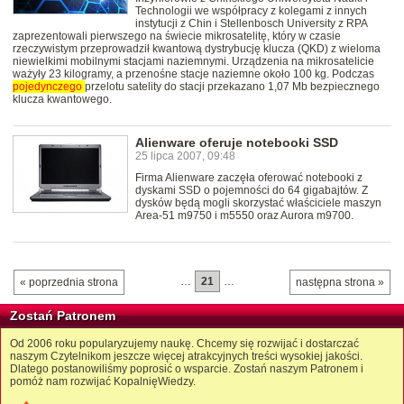
Technologii we współpracy z kolegami z innych
instytucji z Chin i Stellenbosch University z RPA
zaprezentowali pierwszego na świecie mikrosatelitę, który w czasie
rzeczywistym przeprowadził kwantową dystrybucję klucza (QKD) z wieloma
niewielkimi mobilnymi stacjami naziemnymi. Urządzenia na mikrosatelicie
ważyły 23 kilogramy, a przenośne stacje naziemne około 100 kg. Podczas
pojedynczego
przelotu satelity do stacji przekazano 1,07 Mb bezpiecznego
klucza kwantowego.
Alienware oferuje notebooki SSD
25 lipca 2007, 09:48
Firma Alienware zaczęła oferować notebooki z
dyskami SSD o pojemności do 64 gigabajtów. Z
dysków będą mogli skorzystać właściciele maszyn
Area-51 m9750 i m5550 oraz Aurora m9700.
…
21
…
« poprzednia strona
następna strona »
Zostań Patronem
Od 2006 roku popularyzujemy naukę. Chcemy się rozwijać i dostarczać
naszym Czytelnikom jeszcze więcej atrakcyjnych treści wysokiej jakości.
Dlatego postanowiliśmy poprosić o wsparcie. Zostań naszym Patronem i
pomóż nam rozwijać KopalnięWiedzy.