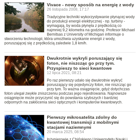
Vivace - nowy sposób na energię z wody
26 listopada 2008, 17:17
Tradycyjne techniki wykorzystywanie płynącej wody
do produkcji energii elektrycznej - np. turbiny -
wymagają, by woda płynęła z prędkością co
najmniej 9,2 kilometra na godzinę. Profesor Michael
Bernitsas z University of Michigan informuje o
stworzeniu technologii, która umożliwia uzyskanie energii z wody,
poruszającej się z prędkością zaledwie 1,8 km/h.
Dwukrotnie wykryli poruszający się
foton, nie niszcząc go przy tym.
Przyspieszy to sieci kwantowe
12 lipca 2021, 08:21
Po raz pierwszy udało się dwukrotnie wykryć
poruszający się pojedynczy foton, nie niszcząc go
przy tym. To ważna osiągnięcie, gdyż dotychczas
foton ulegał zwykle zniszczeniu podczas jego rejestrowania. Najnowsze
osiągnięcie może przyczynić się do powstania szybszych i bardziej
odpornych na zakłócenia sieci optycznych i komputerów kwantowych.
Pierwszy mikrosatelita zdolny do
kwantowej transmisji z mobilnymi
stacjami naziemnymi
20 marca 2025, 08:54
Inżynierowie z Chińskiego Uniwersytetu Nauki i