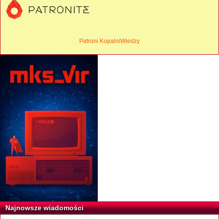
Patroni KopalniWiedzy
Najnowsze wiadomości