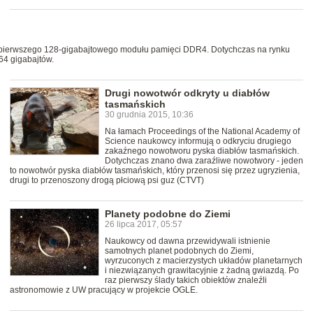
 pierwszego 128-gigabajtowego modułu pamięci DDR4. Dotychczas na rynku
64 gigabajtów.
Drugi nowotwór odkryty u diabłów
tasmańskich
30 grudnia 2015, 10:36
Na łamach Proceedings of the National Academy of
Science naukowcy informują o odkryciu drugiego
zakaźnego nowotworu pyska diabłów tasmańskich.
Dotychczas znano dwa zaraźliwe nowotwory - jeden
to nowotwór pyska diabłów tasmańskich, który przenosi się przez ugryzienia,
drugi to przenoszony drogą płciową psi guz (CTVT)
Planety podobne do Ziemi
26 lipca 2017, 05:57
Naukowcy od dawna przewidywali istnienie
samotnych planet podobnych do Ziemi,
wyrzuconych z macierzystych układów planetarnych
i niezwiązanych grawitacyjnie z żadną gwiazdą. Po
raz pierwszy ślady takich obiektów znaleźli
astronomowie z UW pracujący w projekcie OGLE.