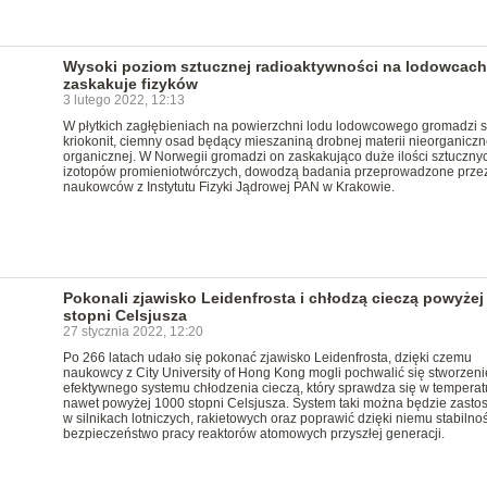
Wysoki poziom sztucznej radioaktywności na lodowcach
zaskakuje fizyków
3 lutego 2022, 12:13
W płytkich zagłębieniach na powierzchni lodu lodowcowego gromadzi s
kriokonit, ciemny osad będący mieszaniną drobnej materii nieorganiczne
organicznej. W Norwegii gromadzi on zaskakująco duże ilości sztuczny
izotopów promieniotwórczych, dowodzą badania przeprowadzone prze
naukowców z Instytutu Fizyki Jądrowej PAN w Krakowie.
Pokonali zjawisko Leidenfrosta i chłodzą cieczą powyżej
stopni Celsjusza
27 stycznia 2022, 12:20
Po 266 latach udało się pokonać zjawisko Leidenfrosta, dzięki czemu
naukowcy z City University of Hong Kong mogli pochwalić się stworzen
efektywnego systemu chłodzenia cieczą, który sprawdza się w temperat
nawet powyżej 1000 stopni Celsjusza. System taki można będzie zast
w silnikach lotniczych, rakietowych oraz poprawić dzięki niemu stabilnoś
bezpieczeństwo pracy reaktorów atomowych przyszłej generacji.