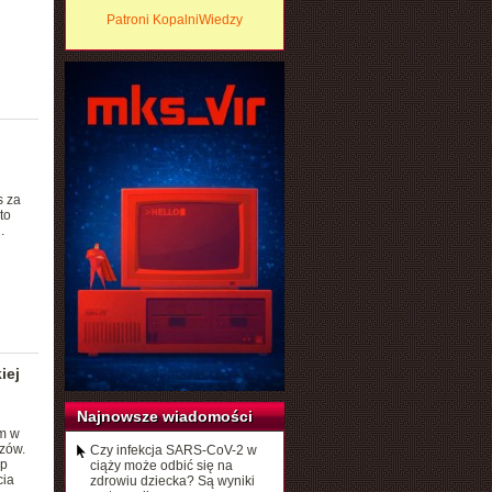
Patroni KopalniWiedzy
s za
to
.
iej
Najnowsze wiadomości
m w
zów.
Czy infekcja SARS-CoV-2 w
up
ciąży może odbić się na
cia
zdrowiu dziecka? Są wyniki