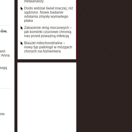
metaanalizy
Dodo widział świat inaczej, niż
sądzono. Nowe badanie
odsłania zmysły wymarłego
ptaka
Zakażenie dróg moczowych –
-ów.
jak komórki czuciowe chronią
nas przed poważną infekcją
Blaszki mitochondrialne –
nowy typ patologii w mózgach
ami
chorych na Alzheimera
r Anna
 mogą
d
nie