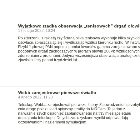
Wyjątkowo rzadka obserwacja „tenisowych” drgań ołowi
17 lutego 2022, 10:24
Po zderzeniu z rakietą czy ścianą piłka tenisowa wykonuje kilka szybkic
oscylacji, spłaszczając się i wydłużając wzdłuż kierunku ruchu. W Instyt
Fizyki Jądrowej PAN poprzez pomiar kwantów gamma zarejestrowano ś
podobnych drgań zachodzących w jądrach ołowiu 208Pb wzbudzonych
zderzeniami z protonami. Jedyna wcześniejsza obserwacja analogiczn
zjawiska liczy ponad trzydzieści lat.
Webb zarejestrował pierwsze światło
4 lutego 2022, 11:23
Teleskop Webba zarejestrował pierwsze fotony. Z powodzeniem przeby
całą drogę przez układ optyczny i trafiły do NIRCam. To jedno z
najważniejszych osiągnięć zaplanowanego na trzy miesiące etapu
dostrajania teleskopu. Dotychczas uzyskane wyniki odpowiadają
oczekiwaniom i naziemnym symulacjom.