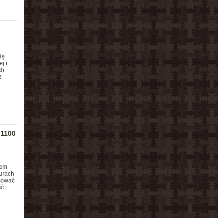
ię
j i
ch
z
 1100
iem
urach
osować
ć i