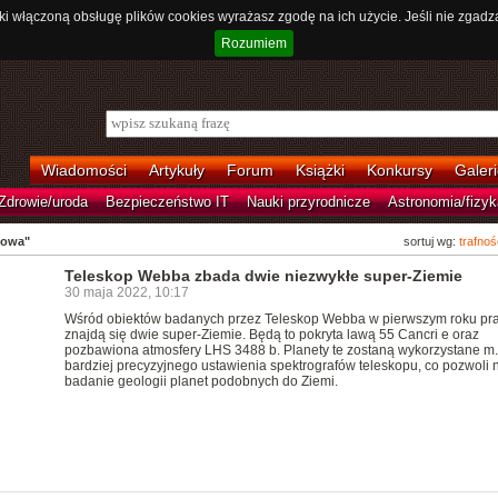
ki włączoną obsługę plików cookies wyrażasz zgodę na ich użycie. Jeśli nie zgadz
Rozumiem
Wiadomości
Artykuły
Forum
Książki
Konkursy
Galeri
Zdrowie/uroda
Bezpieczeństwo IT
Nauki przyrodnicze
Astronomia/fizyk
bowa"
sortuj wg:
trafnoś
Teleskop Webba zbada dwie niezwykłe super-Ziemie
30 maja 2022, 10:17
Wśród obiektów badanych przez Teleskop Webba w pierwszym roku pr
znajdą się dwie super-Ziemie. Będą to pokryta lawą 55 Cancri e oraz
pozbawiona atmosfery LHS 3488 b. Planety te zostaną wykorzystane m.
bardziej precyzyjnego ustawienia spektrografów teleskopu, co pozwoli 
badanie geologii planet podobnych do Ziemi.