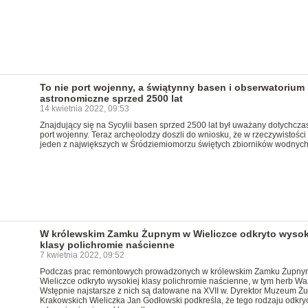
To nie port wojenny, a świątynny basen i obserwatorium
astronomiczne sprzed 2500 lat
14 kwietnia 2022, 09:53
Znajdujący się na Sycylii basen sprzed 2500 lat był uważany dotychcza
port wojenny. Teraz archeolodzy doszli do wniosku, że w rzeczywistości 
jeden z największych w Śródziemiomorzu świętych zbiorników wodnych
W królewskim Zamku Żupnym w Wieliczce odkryto wysok
klasy polichromie naścienne
7 kwietnia 2022, 09:52
Podczas prac remontowych prowadzonych w królewskim Zamku Żupny
Wieliczce odkryto wysokiej klasy polichromie naścienne, w tym herb Wa
Wstępnie najstarsze z nich są datowane na XVII w. Dyrektor Muzeum Ż
Krakowskich Wieliczka Jan Godłowski podkreśla, że tego rodzaju odkry