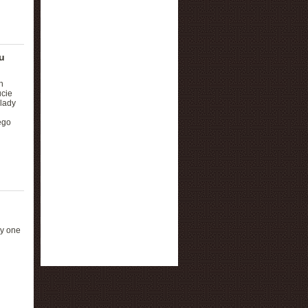
u
h
ucie
lady
ego
ły one