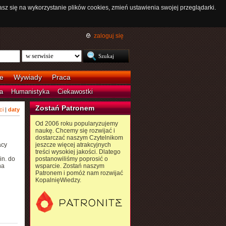
asz się na wykorzystanie plików cookies, zmień ustawienia swojej przeglądarki.
zaloguj się
e
Wywiady
Praca
a
Humanistyka
Ciekawostki
Zostań Patronem
ci
|
daty
Od 2006 roku popularyzujemy
naukę. Chcemy się rozwijać i
dostarczać naszym Czytelnikom
acy
jeszcze więcej atrakcyjnych
treści wysokiej jakości. Dlatego
in. do
postanowiliśmy poprosić o
na
wsparcie. Zostań naszym
Patronem i pomóż nam rozwijać
KopalnięWiedzy.