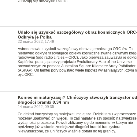
zdarzają się niezwykle rzadko.
Udało się uzyskać szczegółowy obraz kosmicznych ORC
Odkryła je Polka
22 marca 2022, 17:49
Astronomowie uzyskali szczegółowy obraz tajemniczego ORC-ów. To
niedawno odkryte fascynujące obiekty kosmiczne zwane dziwnymi kręg
radiowymi (odd radio circles – ORC). Jako pierwsza zauważyła je dokto
Kapińska, pracująca przy projekcie Evolutionary Map of the Universe
prowadzonym za pomocą Australian Square Kilometre Array Pathfinder
(ASKAP). Od tamtej pory powstało wiele hipotez wyjaśniających, czym
być ORC.
Koniec miniaturyzacji? Chińczycy stworzyli tranzystor o
długości bramki 0,34 nm
14 marca 2022, 09:35
Od dekad tranzystory są mniejsze i mniejsze. Dzięki temu w procesorze
możemy upakować ich więcej. To zaś najłatwiejszy sposób na zwiększe
wydajności procesora. Powoli zbliżamy się do momentu, w którym nie
będziemy już w stanie zmniejszać długości bramki tranzystora.
Niewykluczone, że Chińczycy właśnie dotarli do tej granicy.