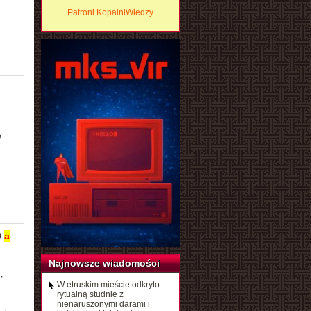
Patroni KopalniWiedzy
e
D
a
Najnowsze wiadomości
,
W etruskim mieście odkryto
rytualną studnię z
nienaruszonymi darami i