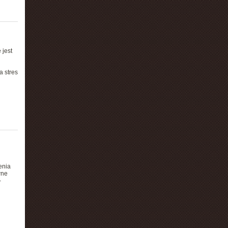
 jest
a stres
enia
wne
-