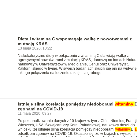
Dieta i witamina C wspomagają walkę z nowotworami z
mutacją KRAS
13 maja 2020, 10:22
Niskokaloryczne diety w połączeniu z witaminą C ułatwiają walkę z
agresywnymi nowotworami z mutacją KRAS, donoszą na łamach Natur
naukowcy w Uniwersytetów w Mediolanie, Genui oraz Uniwersytetu
Kalifornijskiego w Irvine. W swoich badaniach skupili się oni na wpływie
takiego połączenia na leczenie raka jelita grubego
Istnieje silna korelacja pomiędzy niedoborami
witaminy
zgonami na COVID-19
11 maja 2020, 09:27
Po przeanalizowaniu danych z 10 krajów, w tym z Chin, Niemiec, Francji
Włoszech, USA, Szwajcarii czy Korei Południowej, naukowcy doszli do
wniosku, że istnieje silna korelacja pomiędzy niedoborami
witaminy
D
a
odsetkiem zgonów na COVID-19. Okazało się, że w krajach o wysokim