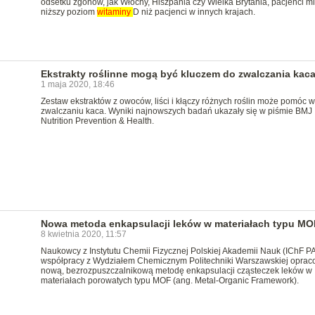
odsetku zgonów, jak Włochy, Hiszpania czy Wielka Brytania, pacjenci mi
niższy poziom
witaminy
D niż pacjenci w innych krajach.
Ekstrakty roślinne mogą być kluczem do zwalczania kac
1 maja 2020, 18:46
Zestaw ekstraktów z owoców, liści i kłączy różnych roślin może pomóc w
zwalczaniu kaca. Wyniki najnowszych badań ukazały się w piśmie BMJ
Nutrition Prevention & Health.
Nowa metoda enkapsulacji leków w materiałach typu MO
8 kwietnia 2020, 11:57
Naukowcy z Instytutu Chemii Fizycznej Polskiej Akademii Nauk (IChF P
współpracy z Wydziałem Chemicznym Politechniki Warszawskiej oprac
nową, bezrozpuszczalnikową metodę enkapsulacji cząsteczek leków w
materiałach porowatych typu MOF (ang. Metal-Organic Framework).