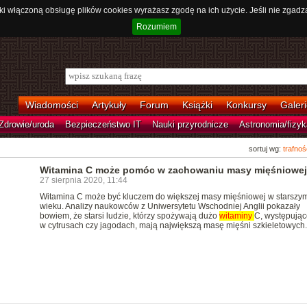
ki włączoną obsługę plików cookies wyrażasz zgodę na ich użycie. Jeśli nie zgadz
Rozumiem
Wiadomości
Artykuły
Forum
Książki
Konkursy
Galeri
Zdrowie/uroda
Bezpieczeństwo IT
Nauki przyrodnicze
Astronomia/fizyk
sortuj wg:
trafnoś
Witamina C może pomóc w zachowaniu masy mięśniowej
27 sierpnia 2020, 11:44
Witamina C może być kluczem do większej masy mięśniowej w starszy
wieku. Analizy naukowców z Uniwersytetu Wschodniej Anglii pokazały
bowiem, że starsi ludzie, którzy spożywają dużo
witaminy
C, występując
w cytrusach czy jagodach, mają największą masę mięśni szkieletowych.