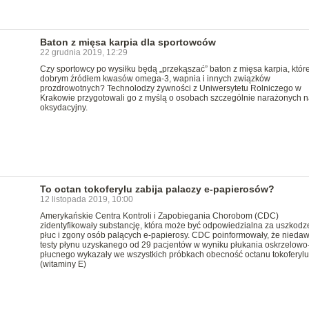
Baton z mięsa karpia dla sportowców
22 grudnia 2019, 12:29
Czy sportowcy po wysiłku będą „przekąszać” baton z mięsa karpia, które
dobrym źródłem kwasów omega-3, wapnia i innych związków
prozdrowotnych? Technolodzy żywności z Uniwersytetu Rolniczego w
Krakowie przygotowali go z myślą o osobach szczególnie narażonych n
oksydacyjny.
To octan tokoferylu zabija palaczy e-papierosów?
12 listopada 2019, 10:00
Amerykańskie Centra Kontroli i Zapobiegania Chorobom (CDC)
zidentyfikowały substancję, która może być odpowiedzialna za uszkodz
płuc i zgony osób palących e-papierosy. CDC poinformowały, że nieda
testy płynu uzyskanego od 29 pacjentów w wyniku płukania oskrzelowo
płucnego wykazały we wszystkich próbkach obecność octanu tokoferylu
(witaminy E)