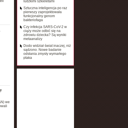
eli
ludzkimi szkieletami
Sztuczna inteligencja po raz
pierwszy zaprojektowała
funkcjonalny genom
bakteriofaga
Czy infekcja SARS-CoV-2 w
a
ciąży może odbić się na
zdrowiu dziecka? Są wyniki
metaanalizy
Dodo widział świat inaczej, niż
sądzono. Nowe badanie
odsłania zmysły wymarłego
ptaka
F
AN) we
owali