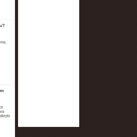
ku?
ima,
ym
ch
bra
dkryto