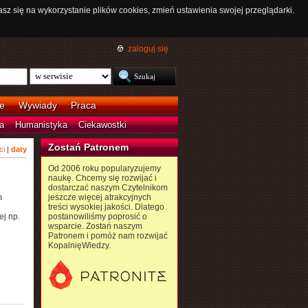
asz się na wykorzystanie plików cookies, zmień ustawienia swojej przeglądarki.
zaloguj się
e
Wywiady
Praca
a
Humanistyka
Ciekawostki
Zostań Patronem
ci
|
daty
Od 2006 roku popularyzujemy
naukę. Chcemy się rozwijać i
dostarczać naszym Czytelnikom
m
jeszcze więcej atrakcyjnych
treści wysokiej jakości. Dlatego
ej np.
postanowiliśmy poprosić o
wsparcie. Zostań naszym
Patronem i pomóż nam rozwijać
KopalnięWiedzy.