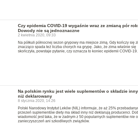
Czy epidemia COVID-19 wygaśnie wraz ze zmianą pór ro
Dowody nie są jednoznaczne
2 kwietnia 2020, 09:33
Na półkuli północnej sezon grypowy ma miejsce zimą. Gdy kończy się z
znacząco spada też liczba chorych na grypę. Jako, że zima właśnie się
skończyła, powstaje pytanie, czy oznacza to koniec epidemii COVID-19.
Na polskim rynku jest wiele suplementów o składzie inn
niż deklarowany
8 stycznia 2020, 14:26
Polski Narodowy Instytut Leków (NIL) informuje, że aż 25% przebadany
przezeń suplementów diety ma skład inny niż deklarują producenci. Do
wiadomość jest taka, że w żadnym z 50 popularnych suplementów nie o
zanieczyszczeń ani szkodliwych związków.