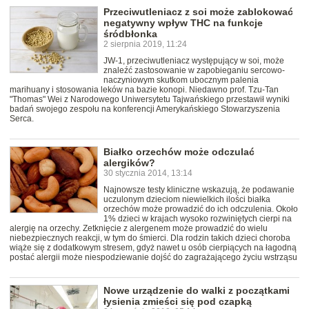
Przeciwutleniacz z soi może zablokować
negatywny wpływ THC na funkcje
śródbłonka
2 sierpnia 2019, 11:24
JW-1, przeciwutleniacz występujący w soi, może
znaleźć zastosowanie w zapobieganiu sercowo-
naczyniowym skutkom ubocznym palenia
marihuany i stosowania leków na bazie konopi. Niedawno prof. Tzu-Tan
"Thomas" Wei z Narodowego Uniwersytetu Tajwańskiego przestawił wyniki
badań swojego zespołu na konferencji Amerykańskiego Stowarzyszenia
Serca.
Białko orzechów może odczulać
alergików?
30 stycznia 2014, 13:14
Najnowsze testy kliniczne wskazują, że podawanie
uczulonym dzieciom niewielkich ilości białka
orzechów może prowadzić do ich odczulenia. Około
1% dzieci w krajach wysoko rozwiniętych cierpi na
alergię na orzechy. Zetknięcie z alergenem może prowadzić do wielu
niebezpiecznych reakcji, w tym do śmierci. Dla rodzin takich dzieci choroba
wiąże się z dodatkowym stresem, gdyż nawet u osób cierpiących na łagodną
postać alergii może niespodziewanie dojść do zagrażającego życiu wstrząsu
Nowe urządzenie do walki z początkami
łysienia zmieści się pod czapką