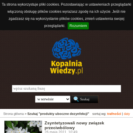
Ta strona wykorzystuje pliki cookies. Pozostawiając w ustawieniach przeglądarki
włączoną obsługę plików cookies wyrażasz zgodę na ich użycie. Jeśli nie
zgadzasz się na wykorzystanie plików cookies, zmień ustawienia swojej
przeglądarki.
Rozumiem
Strona główna
>
Szukaj "produkty uboczne dezynfekcji"
sortuj wg:
trafności
|
daty
Zsyntetyzowali nowy związek
przeciwbólowy
26 maja 2011, 10:49