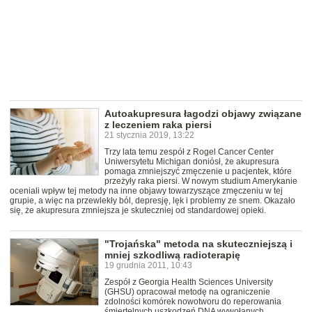
Autoakupresura łagodzi objawy związane
z leczeniem raka piersi
21 stycznia 2019, 13:22
Trzy lata temu zespół z Rogel Cancer Center
Uniwersytetu Michigan doniósł, że akupresura
pomaga zmniejszyć zmęczenie u pacjentek, które
przeżyły raka piersi. W nowym studium Amerykanie
oceniali wpływ tej metody na inne objawy towarzyszące zmęczeniu w tej
grupie, a więc na przewlekły ból, depresję, lęk i problemy ze snem. Okazało
się, że akupresura zmniejsza je skuteczniej od standardowej opieki.
"Trojańska" metoda na skuteczniejszą i
mniej szkodliwą radioterapię
19 grudnia 2011, 10:43
Zespół z Georgia Health Sciences University
(GHSU) opracował metodę na ograniczenie
zdolności komórek nowotworu do reperowania
śmiertelnych uszkodzeń DNA wywołanych