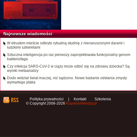
Najnowsze wiadomości
W etruskim mieście odkryto rytualną studnię z nienaruszonymi darami i
ludzkimi szkieletami
Sztuczna inteligencja po raz pierwszy zaprojektowała funkcjonalny genom
bakteriofaga
Czy infekcja SARS-CoV-2 w ciąży może odbić się na zdrowiu dziecka? Są
wyniki metaanalizy
Dodo widział świat inaczej, niż sądzono. Nowe badanie odsłania zmysły
wymarłego ptaka
Polityka prywatności
|
Kontakt
Szkolenia
© Copyright 2006-2026
KopalniaWiedzy.pl