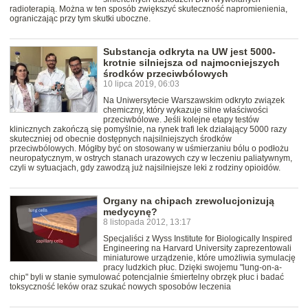
radioterapią. Można w ten sposób zwiększyć skuteczność napromienienia,
ograniczając przy tym skutki uboczne.
Substancja odkryta na UW jest 5000-
krotnie silniejsza od najmocniejszych
środków przeciwbólowych
10 lipca 2019, 06:03
Na Uniwersytecie Warszawskim odkryto związek
chemiczny, który wykazuje silne właściwości
przeciwbólowe. Jeśli kolejne etapy testów
klinicznych zakończą się pomyślnie, na rynek trafi lek działający 5000 razy
skuteczniej od obecnie dostępnych najsilniejszych środków
przeciwbólowych. Mógłby być on stosowany w uśmierzaniu bólu o podłożu
neuropatycznym, w ostrych stanach urazowych czy w leczeniu paliatywnym,
czyli w sytuacjach, gdy zawodzą już najsilniejsze leki z rodziny opioidów.
Organy na chipach zrewolucjonizują
medycynę?
8 listopada 2012, 13:17
Specjaliści z Wyss Institute for Biologically Inspired
Engineering na Harvard University zaprezentowali
miniaturowe urządzenie, które umożliwia symulację
pracy ludzkich płuc. Dzięki swojemu "lung-on-a-
chip" byli w stanie symulować potencjalnie śmiertelny obrzęk płuc i badać
toksyczność leków oraz szukać nowych sposobów leczenia