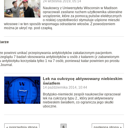
24 września 2019, 05:14
Naukowcy z Uniwersytetu Wisconsin w Madison
opracowali zasilane ruchem użytkownika ubieralne
urządzenie, które za pomocą pulsów elektrycznych
o niskiej częstotliwości stymuluje uśpione mieszki
włosowe i w ten sposób wspomaga odrastanie włosów. Z powodzeniem
można je ukryć np. pod czapką.
tarze
rze powinni unikać przepisywania antybiotyków zakatarzonym pacjentom.
przeglądu 7 badań stosowania antybiotyków u osób z katarem (z zabarwionym
 antybiotyku korzystała tylko 1 na 7 osób, ponieważ katar powinien po prostu
Journal.
Lek na cukrzycę aktywowany niebieskim
światłem
14 października 2014, 10:44
Brytyjsko-niemiecki zespół naukowców opracował
lek na cukrzycę typu 2., który jest aktywowany
niebieskim światłem, co ogranicza jego skutki
uboczne.
6
…
« poprzednia strona
następna strona »