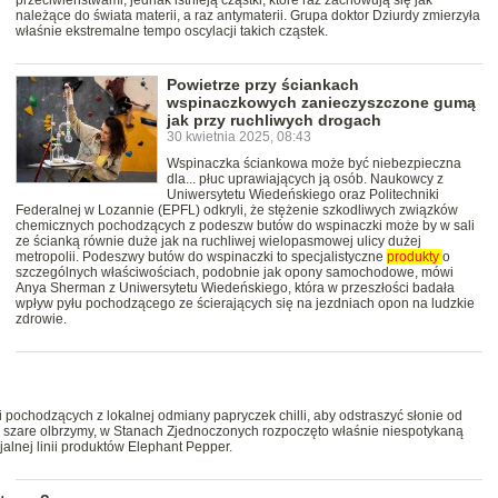
przeciwieństwami, jednak istnieją cząstki, które raz zachowują się jak
należące do świata materii, a raz antymaterii. Grupa doktor Dziurdy zmierzyła
właśnie ekstremalne tempo oscylacji takich cząstek.
Powietrze przy ściankach
wspinaczkowych zanieczyszczone gumą
jak przy ruchliwych drogach
30 kwietnia 2025, 08:43
Wspinaczka ściankowa może być niebezpieczna
dla... płuc uprawiających ją osób. Naukowcy z
Uniwersytetu Wiedeńskiego oraz Politechniki
Federalnej w Lozannie (EPFL) odkryli, że stężenie szkodliwych związków
chemicznych pochodzących z podeszw butów do wspinaczki może by w sali
ze ścianką równie duże jak na ruchliwej wielopasmowej ulicy dużej
metropolii. Podeszwy butów do wspinaczki to specjalistyczne
produkty
o
szczególnych właściwościach, podobnie jak opony samochodowe, mówi
Anya Sherman z Uniwersytetu Wiedeńskiego, która w przeszłości badała
wpływ pyłu pochodzącego ze ścierających się na jezdniach opon na ludzkie
zdrowie.
i pochodzących z lokalnej odmiany papryczek chilli, aby odstraszyć słonie od
ć szare olbrzymy, w Stanach Zjednoczonych rozpoczęto właśnie niespotykaną
lnej linii produktów Elephant Pepper.