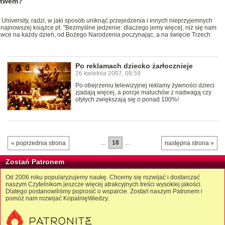
stwem?
University, radzi, w jaki sposób uniknąć przejedzenia i innych nieprzyjemnych
najnowszej książce pt. "Bezmyślne jedzenie: dlaczego jemy więcej, niż się nam
wce na każdy dzień, od Bożego Narodzenia poczynając, a na święcie Trzech
Po reklamach dziecko żarłocznieje
26 kwietnia 2007, 08:59
Po obejrzeniu telewizyjnej reklamy żywności dzieci
zjadają więcej, a porcje maluchów z nadwagą czy
otyłych zwiększają się o ponad 100%!
…
18
…
« poprzednia strona
następna strona »
Zostań Patronem
Od 2006 roku popularyzujemy naukę. Chcemy się rozwijać i dostarczać
naszym Czytelnikom jeszcze więcej atrakcyjnych treści wysokiej jakości.
Dlatego postanowiliśmy poprosić o wsparcie. Zostań naszym Patronem i
pomóż nam rozwijać KopalnięWiedzy.