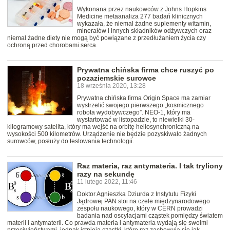
Wykonana przez naukowców z Johns Hopkins
Medicine metaanaliza 277 badań klinicznych
wykazała, że niemal żadne suplementy witamin,
minerałów i innych składników odżywczych oraz
niemal żadne diety nie mogą być powiązane z przedłużaniem życia czy
ochroną przed chorobami serca.
Prywatna chińska firma chce ruszyć po
pozaziemskie surowce
18 września 2020, 13:28
Prywatna chińska firma Origin Space ma zamiar
wystrzelić swojego pierwszego „kosmicznego
robota wydobywczego”. NEO-1, który ma
wystartować w listopadzie, to niewielki 30-
kilogramowy satelita, który ma wejść na orbitę heliosynchroniczną na
wysokości 500 kilometrów. Urządzenie nie będzie pozyskiwało żadnych
surowców, posłuży do testowania technologii.
Raz materia, raz antymateria. I tak tryliony
razy na sekundę
11 lutego 2022, 11:46
Doktor Agnieszka Dziurda z Instytutu Fizyki
Jądrowej PAN stoi na czele międzynarodowego
zespołu naukowego, który w CERN prowadzi
badania nad oscylacjami cząstek pomiędzy światem
materii i antymaterii. Co prawda materia i antymateria wydają się swoimi