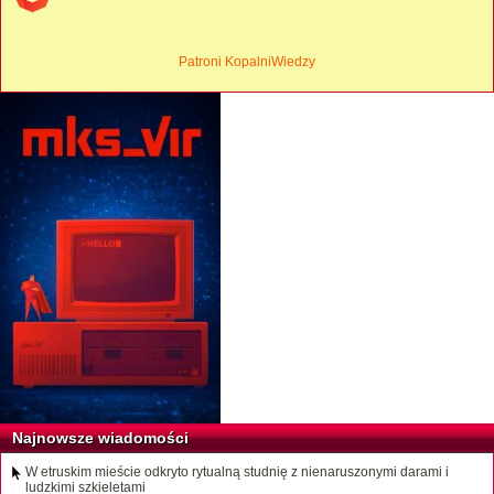
Patroni KopalniWiedzy
Najnowsze wiadomości
W etruskim mieście odkryto rytualną studnię z nienaruszonymi darami i
ludzkimi szkieletami