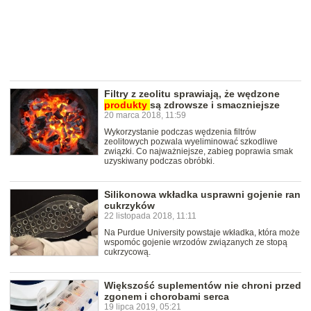
Filtry z zeolitu sprawiają, że wędzone
produkty
są zdrowsze i smaczniejsze
20 marca 2018, 11:59
Wykorzystanie podczas wędzenia filtrów
zeolitowych pozwala wyeliminować szkodliwe
związki. Co najważniejsze, zabieg poprawia smak
uzyskiwany podczas obróbki.
Silikonowa wkładka usprawni gojenie ran
cukrzyków
22 listopada 2018, 11:11
Na Purdue University powstaje wkładka, która może
wspomóc gojenie wrzodów związanych ze stopą
cukrzycową.
Większość suplementów nie chroni przed
zgonem i chorobami serca
19 lipca 2019, 05:21