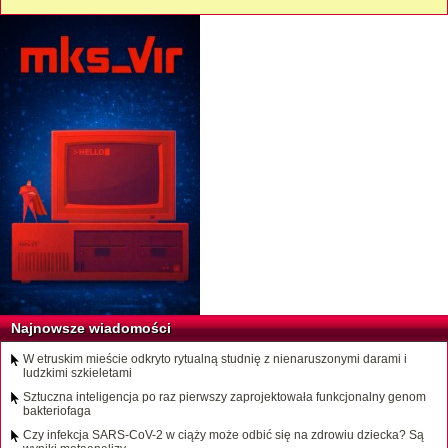
Najnowsze wiadomości
W etruskim mieście odkryto rytualną studnię z nienaruszonymi darami i
ludzkimi szkieletami
Sztuczna inteligencja po raz pierwszy zaprojektowała funkcjonalny genom
bakteriofaga
Czy infekcja SARS-CoV-2 w ciąży może odbić się na zdrowiu dziecka? Są