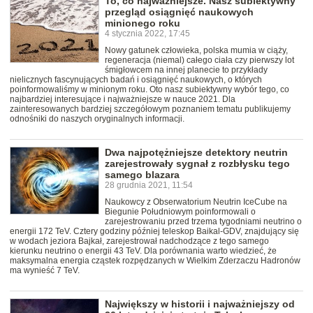
To, co najważniejsze. Nasz subiektywny
przegląd osiągnięć naukowych
minionego roku
4 stycznia 2022, 17:45
Nowy gatunek człowieka, polska mumia w ciąży,
regeneracja (niemal) całego ciała czy pierwszy lot
śmigłowcem na innej planecie to przykłady
nielicznych fascynujących badań i osiągnięć naukowych, o których
poinformowaliśmy w minionym roku. Oto nasz subiektywny wybór tego, co
najbardziej interesujące i najważniejsze w nauce 2021. Dla
zainteresowanych bardziej szczegółowym poznaniem tematu publikujemy
odnośniki do naszych oryginalnych informacji.
Dwa najpotężniejsze detektory neutrin
zarejestrowały sygnał z rozbłysku tego
samego blazara
28 grudnia 2021, 11:54
Naukowcy z Obserwatorium Neutrin IceCube na
Biegunie Południowym poinformowali o
zarejestrowaniu przed trzema tygodniami neutrino o
energii 172 TeV. Cztery godziny później teleskop Baikal-GDV, znajdujący się
w wodach jeziora Bajkał, zarejestrował nadchodzące z tego samego
kierunku neutrino o energii 43 TeV. Dla porównania warto wiedzieć, że
maksymalna energia cząstek rozpędzanych w Wielkim Zderzaczu Hadronów
ma wynieść 7 TeV.
Największy w historii i najważniejszy od