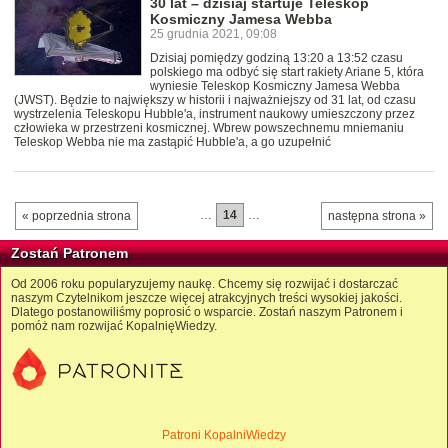
30 lat – dzisiaj startuje Teleskop
Kosmiczny Jamesa Webba
25 grudnia 2021, 09:08
Dzisiaj pomiędzy godziną 13:20 a 13:52 czasu
polskiego ma odbyć się start rakiety Ariane 5, która
wyniesie Teleskop Kosmiczny Jamesa Webba
(JWST). Będzie to największy w historii i najważniejszy od 31 lat, od czasu
wystrzelenia Teleskopu Hubble'a, instrument naukowy umieszczony przez
człowieka w przestrzeni kosmicznej. Wbrew powszechnemu mniemaniu
Teleskop Webba nie ma zastąpić Hubble'a, a go uzupełnić
…
14
…
« poprzednia strona
następna strona »
Zostań Patronem
Od 2006 roku popularyzujemy naukę. Chcemy się rozwijać i dostarczać
naszym Czytelnikom jeszcze więcej atrakcyjnych treści wysokiej jakości.
Dlatego postanowiliśmy poprosić o wsparcie. Zostań naszym Patronem i
pomóż nam rozwijać KopalnięWiedzy.
Patroni KopalniWiedzy