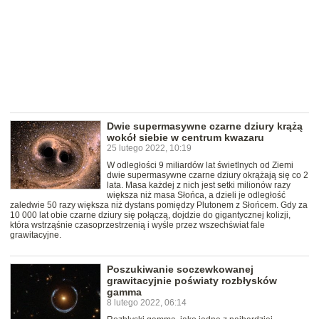
Dwie supermasywne czarne dziury krążą
wokół siebie w centrum kwazaru
25 lutego 2022, 10:19
W odległości 9 miliardów lat świetlnych od Ziemi
dwie supermasywne czarne dziury okrążają się co 2
lata. Masa każdej z nich jest setki milionów razy
większa niż masa Słońca, a dzieli je odległość
zaledwie 50 razy większa niż dystans pomiędzy Plutonem z Słońcem. Gdy za
10 000 lat obie czarne dziury się połączą, dojdzie do gigantycznej kolizji,
która wstrząśnie czasoprzestrzenią i wyśle przez wszechświat fale
grawitacyjne.
Poszukiwanie soczewkowanej
grawitacyjnie poświaty rozbłysków
gamma
8 lutego 2022, 06:14