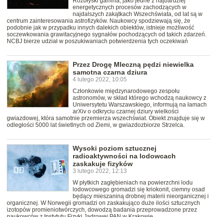
Rozbłyski gamma, jako jedne z najbardziej
energetycznych procesów zachodzących w
najdalszych zakątkach Wszechświata, od lat są w
centrum zainteresowania astrofizyków. Naukowcy spodziewają się, że
podobnie jak w przypadku innych dalekich obiektów, istnieje możliwość
soczewkowania grawitacyjnego sygnałów pochodzących od takich zdarzeń.
NCBJ bierze udział w poszukiwaniach potwierdzenia tych oczekiwań
Przez Drogę Mleczną pędzi niewielka
samotna czarna dziura
4 lutego 2022, 10:05
Członkowie międzynarodowego zespołu
astronomów, w skład którego wchodzą naukowcy z
Uniwersytetu Warszawskiego, informują na łamach
arXiv o odkryciu czarnej dziury wielkości
gwiazdowej, która samotnie przemierza wszechświat. Obiekt znajduje się w
odległości 5000 lat świetlnych od Ziemi, w gwiazdozbiorze Strzelca.
Wysoki poziom sztucznej
radioaktywności na lodowcach
zaskakuje fizyków
3 lutego 2022, 12:13
W płytkich zagłębieniach na powierzchni lodu
lodowcowego gromadzi się kriokonit, ciemny osad
będący mieszaniną drobnej materii nieorganicznej i
organicznej. W Norwegii gromadzi on zaskakująco duże ilości sztucznych
izotopów promieniotwórczych, dowodzą badania przeprowadzone przez
naukowców z Instytutu Fizyki Jądrowej PAN w Krakowie.