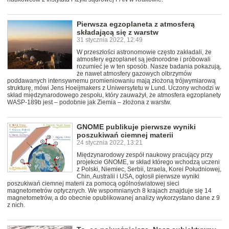
Pierwsza egzoplaneta z atmosferą
składającą się z warstw
31 stycznia 2022, 12:49
W przeszłości astronomowie często zakładali, że
atmosfery egzoplanet są jednorodne i próbowali
rozumieć je w ten sposób. Nasze badania pokazują,
że nawet atmosfery gazowych olbrzymów
poddawanych intensywnemu promieniowaniu mają złożoną trójwymiarową
strukturę, mówi Jens Hoeijmakers z Uniwersytetu w Lund. Uczony wchodzi w
skład międzynarodowego zespołu, który zauważył, że atmosfera egzoplanety
WASP-189b jest – podobnie jak Ziemia – złożona z warstw.
GNOME publikuje pierwsze wyniki
poszukiwań ciemnej materii
24 stycznia 2022, 13:21
Międzynarodowy zespół naukowy pracujący przy
projekcie GNOME, w skład którego wchodzą uczeni
z Polski, Niemiec, Serbii, Izraela, Korei Południowej,
Chin, Australii i USA, ogłosił pierwsze wyniki
poszukiwań ciemnej materii za pomocą ogólnoświatowej sieci
magnetometrów optycznych. We wspomnianych 8 krajach znajduje się 14
magnetometrów, a do obecnie opublikowanej analizy wykorzystano dane z 9
z nich.