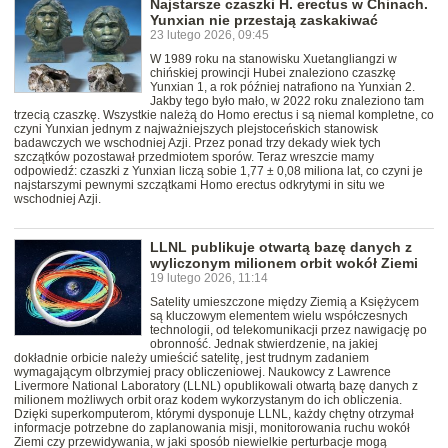
Najstarsze czaszki H. erectus w Chinach.
Yunxian nie przestają zaskakiwać
23 lutego 2026, 09:45
W 1989 roku na stanowisku Xuetangliangzi w
chińskiej prowincji Hubei znaleziono czaszkę
Yunxian 1, a rok później natrafiono na Yunxian 2.
Jakby tego było mało, w 2022 roku znaleziono tam
trzecią czaszkę. Wszystkie należą do Homo erectus i są niemal kompletne, co
czyni Yunxian jednym z najważniejszych plejstoceńskich stanowisk
badawczych we wschodniej Azji. Przez ponad trzy dekady wiek tych
szczątków pozostawał przedmiotem sporów. Teraz wreszcie mamy
odpowiedź: czaszki z Yunxian liczą sobie 1,77 ± 0,08 miliona lat, co czyni je
najstarszymi pewnymi szczątkami Homo erectus odkrytymi in situ we
wschodniej Azji.
LLNL publikuje otwartą bazę danych z
wyliczonym milionem orbit wokół Ziemi
19 lutego 2026, 11:14
Satelity umieszczone między Ziemią a Księżycem
są kluczowym elementem wielu współczesnych
technologii, od telekomunikacji przez nawigację po
obronność. Jednak stwierdzenie, na jakiej
dokładnie orbicie należy umieścić satelitę, jest trudnym zadaniem
wymagającym olbrzymiej pracy obliczeniowej. Naukowcy z Lawrence
Livermore National Laboratory (LLNL) opublikowali otwartą bazę danych z
milionem możliwych orbit oraz kodem wykorzystanym do ich obliczenia.
Dzięki superkomputerom, którymi dysponuje LLNL, każdy chętny otrzymał
informacje potrzebne do zaplanowania misji, monitorowania ruchu wokół
Ziemi czy przewidywania, w jaki sposób niewielkie perturbacje mogą