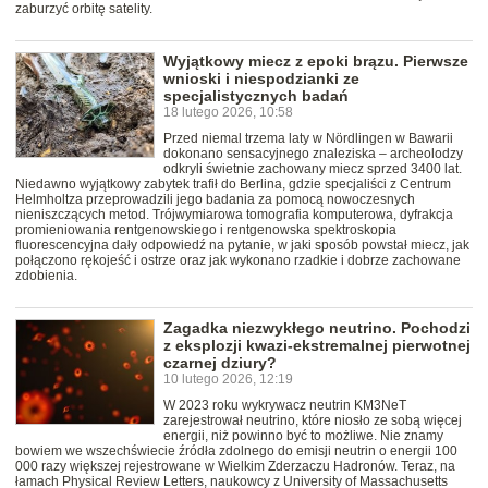
zaburzyć orbitę satelity.
Wyjątkowy miecz z epoki brązu. Pierwsze
wnioski i niespodzianki ze
specjalistycznych badań
18 lutego 2026, 10:58
Przed niemal trzema laty w Nördlingen w Bawarii
dokonano sensacyjnego znaleziska – archeolodzy
odkryli świetnie zachowany miecz sprzed 3400 lat.
Niedawno wyjątkowy zabytek trafił do Berlina, gdzie specjaliści z Centrum
Helmholtza przeprowadzili jego badania za pomocą nowoczesnych
nieniszczących metod. Trójwymiarowa tomografia komputerowa, dyfrakcja
promieniowania rentgenowskiego i rentgenowska spektroskopia
fluorescencyjna dały odpowiedź na pytanie, w jaki sposób powstał miecz, jak
połączono rękojeść i ostrze oraz jak wykonano rzadkie i dobrze zachowane
zdobienia.
Zagadka niezwykłego neutrino. Pochodzi
z eksplozji kwazi-ekstremalnej pierwotnej
czarnej dziury?
10 lutego 2026, 12:19
W 2023 roku wykrywacz neutrin KM3NeT
zarejestrował neutrino, które niosło ze sobą więcej
energii, niż powinno być to możliwe. Nie znamy
bowiem we wszechświecie źródła zdolnego do emisji neutrin o energii 100
000 razy większej rejestrowane w Wielkim Zderzaczu Hadronów. Teraz, na
łamach Physical Review Letters, naukowcy z University of Massachusetts