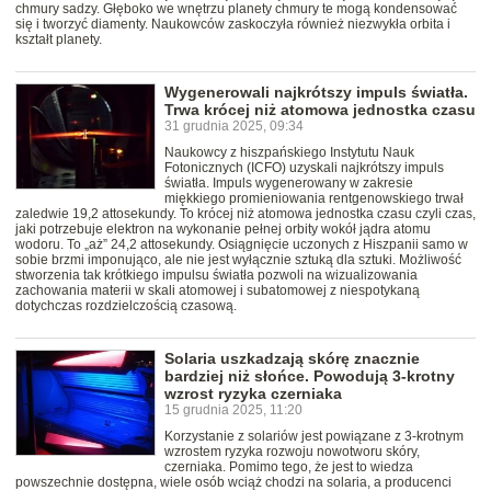
chmury sadzy. Głęboko we wnętrzu planety chmury te mogą kondensować
się i tworzyć diamenty. Naukowców zaskoczyła również niezwykła orbita i
kształt planety.
Wygenerowali najkrótszy impuls światła.
Trwa krócej niż atomowa jednostka czasu
31 grudnia 2025, 09:34
Naukowcy z hiszpańskiego Instytutu Nauk
Fotonicznych (ICFO) uzyskali najkrótszy impuls
światła. Impuls wygenerowany w zakresie
miękkiego promieniowania rentgenowskiego trwał
zaledwie 19,2 attosekundy. To krócej niż atomowa jednostka czasu czyli czas,
jaki potrzebuje elektron na wykonanie pełnej orbity wokół jądra atomu
wodoru. To „aż” 24,2 attosekundy. Osiągnięcie uczonych z Hiszpanii samo w
sobie brzmi imponująco, ale nie jest wyłącznie sztuką dla sztuki. Możliwość
stworzenia tak krótkiego impulsu światła pozwoli na wizualizowania
zachowania materii w skali atomowej i subatomowej z niespotykaną
dotychczas rozdzielczością czasową.
Solaria uszkadzają skórę znacznie
bardziej niż słońce. Powodują 3-krotny
wzrost ryzyka czerniaka
15 grudnia 2025, 11:20
Korzystanie z solariów jest powiązane z 3-krotnym
wzrostem ryzyka rozwoju nowotworu skóry,
czerniaka. Pomimo tego, że jest to wiedza
powszechnie dostępna, wiele osób wciąż chodzi na solaria, a producenci