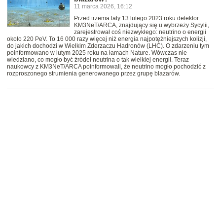
11 marca 2026, 16:12
Przed trzema laty 13 lutego 2023 roku detektor
KM3NeT/ARCA, znajdujący się u wybrzeży Sycylii,
zarejestrował coś niezwykłego: neutrino o energii
około 220 PeV. To 16 000 razy więcej niż energia najpotężniejszych kolizji,
do jakich dochodzi w Wielkim Zderzaczu Hadronów (LHC). O zdarzeniu tym
poinformowano w lutym 2025 roku na łamach Nature. Wówczas nie
wiedziano, co mogło być źródeł neutrina o tak wielkiej energii. Teraz
naukowcy z KM3NeT/ARCA poinformowali, że neutrino mogło pochodzić z
rozproszonego strumienia generowanego przez grupę blazarów.