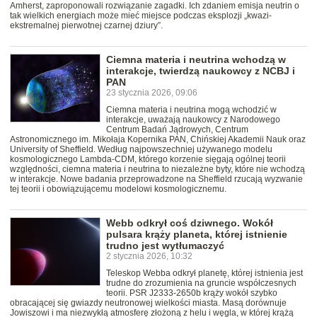
Amherst, zaproponowali rozwiązanie zagadki. Ich zdaniem emisja neutrin o
tak wielkich energiach może mieć miejsce podczas eksplozji „kwazi-
ekstremalnej pierwotnej czarnej dziury”.
Ciemna materia i neutrina wchodzą w
interakcje, twierdzą naukowcy z NCBJ i
PAN
23 stycznia 2026, 09:06
Ciemna materia i neutrina mogą wchodzić w
interakcje, uważają naukowcy z Narodowego
Centrum Badań Jądrowych, Centrum
Astronomicznego im. Mikołaja Kopernika PAN, Chińskiej Akademii Nauk oraz
University of Sheffield. Według najpowszechniej używanego modelu
kosmologicznego Lambda-CDM, którego korzenie sięgają ogólnej teorii
względności, ciemna materia i neutrina to niezależne byty, które nie wchodzą
w interakcje. Nowe badania przeprowadzone na Sheffield rzucają wyzwanie
tej teorii i obowiązującemu modelowi kosmologicznemu.
Webb odkrył coś dziwnego. Wokół
pulsara krąży planeta, której istnienie
trudno jest wytłumaczyć
2 stycznia 2026, 10:32
Teleskop Webba odkrył planetę, której istnienia jest
trudne do zrozumienia na gruncie współczesnych
teorii. PSR J2333-2650b krąży wokół szybko
obracającej się gwiazdy neutronowej wielkości miasta. Masą dorównuje
Jowiszowi i ma niezwykłą atmosferę złożoną z helu i węgla, w której krążą