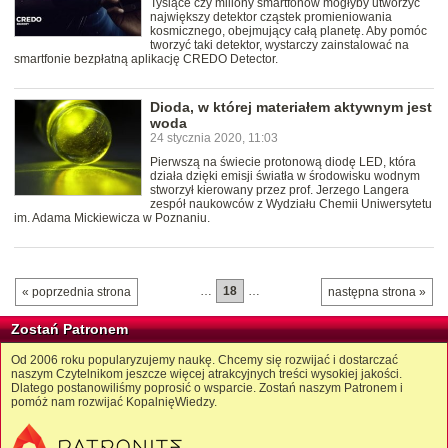
Tysiące czy miliony smartfonów mogłyby utworzyć
największy detektor cząstek promieniowania
kosmicznego, obejmujący całą planetę. Aby pomóc
tworzyć taki detektor, wystarczy zainstalować na
smartfonie bezpłatną aplikację CREDO Detector.
Dioda, w której materiałem aktywnym jest
woda
24 stycznia 2020, 11:03
Pierwszą na świecie protonową diodę LED, która
działa dzięki emisji światła w środowisku wodnym
stworzył kierowany przez prof. Jerzego Langera
zespół naukowców z Wydziału Chemii Uniwersytetu
im. Adama Mickiewicza w Poznaniu.
…
18
…
« poprzednia strona
następna strona »
Zostań Patronem
Od 2006 roku popularyzujemy naukę. Chcemy się rozwijać i dostarczać
naszym Czytelnikom jeszcze więcej atrakcyjnych treści wysokiej jakości.
Dlatego postanowiliśmy poprosić o wsparcie. Zostań naszym Patronem i
pomóż nam rozwijać KopalnięWiedzy.