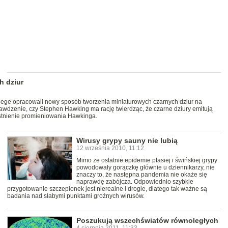
h dziur
ge opracowali nowy sposób tworzenia miniaturowych czarnych dziur na
wdzenie, czy Stephen Hawking ma rację twierdząc, że czarne dziury emitują
istnienie promieniowania Hawkinga.
Wirusy grypy sauny nie lubią
12 września 2010, 11:12
Mimo że ostatnie epidemie ptasiej i świńskiej grypy
powodowały gorączkę głównie u dziennikarzy, nie
znaczy to, że następna pandemia nie okaże się
naprawdę zabójcza. Odpowiednio szybkie
przygotowanie szczepionek jest nierealne i drogie, dlatego tak ważne są
badania nad słabymi punktami groźnych wirusów.
Poszukują wszechświatów równoległych