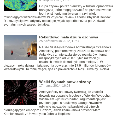
4 sierpnia 2011, 11:33
Grupa fizyków po raz pierwszy w historii opracowała
narzędzia, które mogą pozwolić na przetestowanie
teorii o istnieniu multiwersum, czyli wielu
równoległych wszechświatów. W Physical Review Letters i Physical Review
D ukazały się dwa artykuły opisujące, w jaki sposób można poszukiwać
sygnatur innych wszechświatów.
Rekordowo mała dziura ozonowa
25 października 2012, 11:57
NASA i NOAA (Narodowa Administracja Oceanów i
Atmosfery) poinformowały, że dziura ozonowa nad
Antarktydą zmniejszyła się do rozmiarów niemal
niespotykanych od 20 lat. Tylko raz w ciągu
ostatnich dwóch dekad była ona mniejsza. W
bieżącym roku dziura miała średnią powierzchnię 17,9 milionów kilometrów
kwadratowych. To mniej więcej tyle co powierzchnia Rosji, Ukrainy i Polski.
Wielki Wybuch potwierdzony
17 marca 2014, 16:08
Amerykańscy naukowcy twierdzą, że znaleźli
dowody na poparcie hipotezy o Wielkim Wybuchu.
Widziałem wyniki ich badań. Argumentacja jest
przekonująca, a naukowcy zaangażowani w
odkrycie należą do najbardziej ostrożnych i
nieulegających emocjom ludziom, jakich znam - mówi profesor Marc
Kamionkowski z Uniwersytetu Johnsa Hopkinsa.