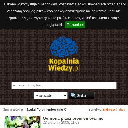
Ta strona wykorzystuje pliki cookies. Pozostawiając w ustawieniach przeglądarki
włączoną obsługę plików cookies wyrażasz zgodę na ich użycie. Jeśli nie
zgadzasz się na wykorzystanie plików cookies, zmień ustawienia swojej
przeglądarki.
Rozumiem
Strona główna
>
Szukaj "promieniowanie X"
sortuj wg:
trafności
|
daty
Ochrona przez promieniowanie
23 sierpnia 2008, 11:08