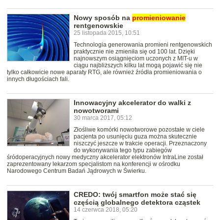
Nowy sposób na
promieniowanie
rentgenowskie
25 listopada 2015, 10:51
Technologia generowania promieni rentgenowskich
praktycznie nie zmieniła się od 100 lat. Dzięki
najnowszym osiągnięciom uczonych z MIT-u w
ciągu najbliższych kilku lat mogą pojawić się nie
tylko całkowicie nowe aparaty RTG, ale również źródła promieniowania o
innych długościach fali.
Innowacyjny akcelerator do walki z
nowotworami
30 marca 2017, 05:12
Złośliwe komórki nowotworowe pozostałe w ciele
pacjenta po usunięciu guza można skutecznie
niszczyć jeszcze w trakcie operacji. Przeznaczony
do wykonywania tego typu zabiegów
śródoperacyjnych nowy medyczny akcelerator elektronów IntraLine został
zaprezentowany lekarzom specjalistom na konferencji w ośrodku
Narodowego Centrum Badań Jądrowych w Świerku.
CREDO: twój smartfon może stać się
częścią globalnego detektora cząstek
14 czerwca 2018, 05:20