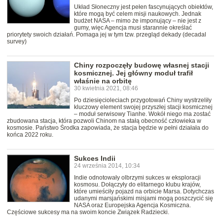
Układ Słoneczny jest pełen fascynujących obiektów,
które mogą być celem misji naukowych. Jednak
budżet NASA – mimo że imponujący – nie jest z
gumy, więc Agencja musi starannie określać
priorytety swoich działań. Pomaga jej w tym tzw. przegląd dekady (decadal
survey)
Chiny rozpoczęły budowę własnej stacji
kosmicznej. Jej główny moduł trafił
właśnie na orbitę
30 kwietnia 2021, 08:46
Po dziesięcioleciach przygotowań Chiny wystrzeliły
kluczowy element swojej przyszłej stacji kosmicznej
– moduł serwisowy Tianhe. Wokół niego ma zostać
zbudowana stacja, która pozwoli Chinom na stałą obecność człowieka w
kosmosie. Państwo Środka zapowiada, że stacja będzie w pełni działała do
końca 2022 roku.
Sukces Indii
24 września 2014, 10:34
Indie odnotowały olbrzymi sukces w eksploracji
kosmosu. Dołączyły do elitarnego klubu krajów,
które umieściły pojazd na orbicie Marsa. Dotychczas
udanymi marsjańskimi misjami mogą poszczycić się
NASA oraz Europejska Agencja Kosmiczna.
Częściowe sukcesy ma na swoim koncie Związek Radziecki.