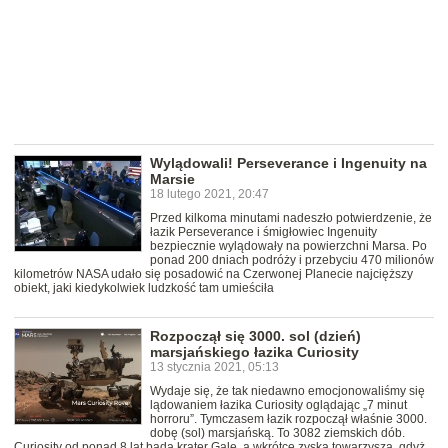
Wylądowali! Perseverance i Ingenuity na
Marsie
18 lutego 2021, 20:47
Przed kilkoma minutami nadeszło potwierdzenie, że
łazik Perseverance i śmigłowiec Ingenuity
bezpiecznie wylądowały na powierzchni Marsa. Po
ponad 200 dniach podróży i przebyciu 470 milionów
kilometrów NASA udało się posadowić na Czerwonej Planecie najcięższy
obiekt, jaki kiedykolwiek ludzkość tam umieściła
Rozpoczął się 3000. sol (dzień)
marsjańskiego łazika Curiosity
13 stycznia 2021, 05:13
Wydaje się, że tak niedawno emocjonowaliśmy się
lądowaniem łazika Curiosity oglądając „7 minut
horroru”. Tymczasem łazik rozpoczął właśnie 3000.
dobę (sol) marsjańską. To 3082 ziemskich dób.
Curiosity od ponad 8 lat bada krater Gale, a wkrótce zyska towarzysza, gdyż