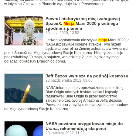
w lutym na Czerwonej Planecie wyląduje łazik Perseverance.
Powrót historycznej misji załogowej
SpaceX.
Misja
Mars 2020 przebiega
zgodnie z planem
30 lipca 2020, 13:52
Ledwie wystartowała niezwykła
misja
Mars 2020, a
NASA już szykuje kolejne atrakcje. Tym razem
będzie to powrót na Ziemię astronautów wysłanych
przez SpaceX na Międzynarodową Stację Kosmiczną. Historyczną misję
podziwialiśmy 30 maja, a pojutrze, w niedzielę 2 lipca, będziemy mogli
oglądać lot kapsuły Dragon do domu.
Jeff Bezos wyrusza na podbój kosmosu
23 października 2012, 09:06
NASA informuje o przeprowadzeniu przez firmę
Blue Origin udanych testów silnika i kapsuły
ratunkowej. Blue Origin to przedsiębiorstwo
założone przez twórcę Amazona Jeffa Bezosa.
Powstało ono z myślą o dostarczaniu astronautów
na Międzynarodową Stację Kosmiczną
NASA powinna przygotować misję do
Urana, rekomendują eksperci
20 kwietnia 2022, 11:32