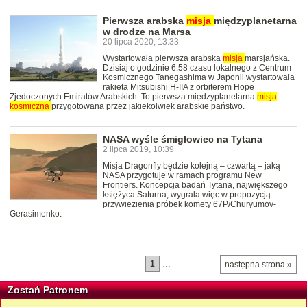
Pierwsza arabska
misja
międzyplanetarna
w drodze na Marsa
20 lipca 2020, 13:33
Wystartowała pierwsza arabska
misja
marsjańska.
Dzisiaj o godzinie 6:58 czasu lokalnego z Centrum
Kosmicznego Tanegashima w Japonii wystartowała
rakieta Mitsubishi H-IIA z orbiterem Hope
Zjedoczonych Emiratów Arabskich. To pierwsza międzyplanetarna
misja
kosmiczna
przygotowana przez jakiekolwiek arabskie państwo.
NASA wyśle śmigłowiec na Tytana
2 lipca 2019, 10:39
Misja Dragonfly będzie kolejną – czwartą – jaką
NASA przygotuje w ramach programu New
Frontiers. Koncepcja badań Tytana, największego
księżyca Saturna, wygrała więc w propozycją
przywiezienia próbek komety 67P/Churyumov-
Gerasimenko.
1
…
następna strona »
Zostań Patronem