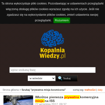
Ta strona wykorzystuje pliki cookies. Pozostawiając w ustawieniach przeglądarki
włączoną obsługę plików cookies wyrażasz zgodę na ich użycie. Jeśli nie
zgadzasz się na wykorzystanie plików cookies, zmień ustawienia swojej
przeglądarki.
Rozumiem
Strona główna
>
Szukaj "prywatna misja kosmiczna"
sortuj wg:
trafności
|
daty
Wkrótce pierwsza
prywatna
komercyjna
misja
na ISS
22 września 2012, 09:37