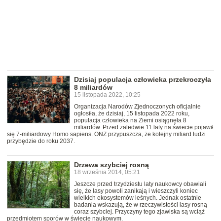
Dzisiaj populacja człowieka przekroczyła
8 miliardów
15 listopada 2022, 10:25
Organizacja Narodów Zjednoczonych oficjalnie
ogłosiła, że dzisiaj, 15 listopada 2022 roku,
populacja człowieka na Ziemi osiągnęła 8
miliardów. Przed zaledwie 11 laty na świecie pojawił
się 7-miliardowy Homo sapiens. ONZ przypuszcza, że kolejny miliard ludzi
przybędzie do roku 2037.
Drzewa szybciej rosną
18 września 2014, 05:21
Jeszcze przed trzydziestu laty naukowcy obawiali
się, że lasy powoli zanikają i wieszczyli koniec
wielkich ekosystemów leśnych. Jednak ostatnie
badania wskazują, że w rzeczywistości lasy rosną
coraz szybciej. Przyczyny tego zjawiska są wciąż
przedmiotem sporów w świecie naukowym.