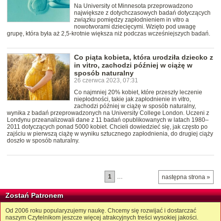
Na University ot Minnesota przeprowadzono
największe z dotychczasowych badań dotyczących
związku pomiędzy zapłodnieniem in vitro a
nowotworami dziecięcymi. Wzięto pod uwagę
grupę, która była aż 2,5-krotnie większa niż podczas wcześniejszych badań.
Co piąta kobieta, która urodziła dziecko z
in vitro, zachodzi później w ciążę w
sposób naturalny
26 czerwca 2023, 07:31
Co najmniej 20% kobiet, które przeszły leczenie
niepłodności, takie jak zapłodnienie in vitro,
zachodzi później w ciążę w sposób naturalny,
wynika z badań przeprowadzonych na University College London. Uczeni z
Londynu przeanalizowali dane z 11 badań opublikowanych w latach 1980–
2011 dotyczących ponad 5000 kobiet. Chcieli dowiedzieć się, jak często po
zajściu w pierwszą ciążę w wyniku sztucznego zapłodnienia, do drugiej ciąży
doszło w sposób naturalny.
1
…
następna strona »
Zostań Patronem
Od 2006 roku popularyzujemy naukę. Chcemy się rozwijać i dostarczać
naszym Czytelnikom jeszcze więcej atrakcyjnych treści wysokiej jakości.