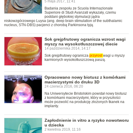
5 maja 2017, 11:41
Badania zespołu ze Scuola Internazionale
Superiore di Studi Avanzati wykazały, czemu
poddani głębokiej stymulacji jądra
niskowzgórzowego Luysa (ang. deep brain stimulation of the subthalamic
nucleus, STN-DBS) pacjenci z chorobą Parkinsona tyją.
Sok grejpfrutowy ogranicza wzrost wagi
myszy na wysokotłuszczowej diecie
14 października 2014, 14:17
Sok grejpfrutowy ogranicza
przyrost
wagi u myszy
karmionych wysokotłuszczową paszą.
Opracowano nowy biotusz z komórkami
macierzystymi do druku 3D
24 czerwca 2016, 06:20
Na Uniwersytecie Bristolskim powstał nowy biotusz
z komórkami macierzystymi, który w przyszłości
może pozwolić na produkcję złożonych tkanek na
implanty.
Zapłodnienie in vitro a ryzyko nowotworu
u dziecka
2 kwietnia 2019, 11:16