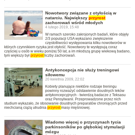
Nowotwory związane z otyłością w
natarciu. Największy
przyrost
zachorowań wśród młodych
4 lutego 2019, 15:48
W ramach szeroko zakrojonych badań, które objęły
2/3 populacji USA wykazano zwiększenie
częstotliwości występowania kilku nowotworów w
których czynnikiem ryzyka jest otyłość. Nowotwory te występują coraz
częściej u osób w wieku poniżej 50 lat, a im młodszą grupę wiekową badano,
tym większy był
przyrost
liczby zachorowań.
Antykoncepcja nie służy treningowi
siłowemu
20 kwietnia 2009, 22:02
Kobiety planujące niektóre rodzaje treningu
powinny rozważyć odstawienie doustnych leków
antykoncepcyjnych - twierdzą badacze z Teksasu
oraz Pensylwanii. Przeprowadzone przez nich
studium wykazało, że stosowanie doustnych preparatów chroniących przed
niechcianą ciążą utrudnia
przyrost
masy mięśniowej.
Wiadomo więcej o przyczynach tycia
parkinsoników po głębokiej stymulacji
mózgu