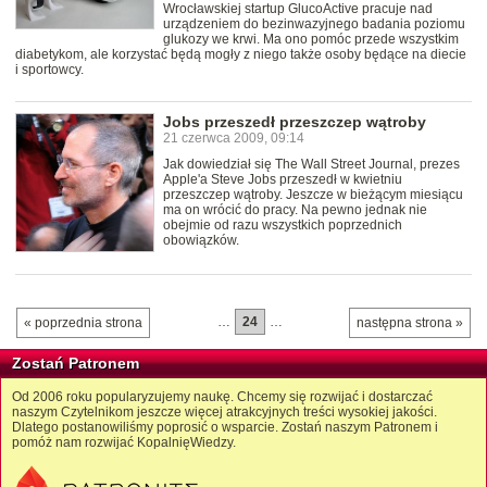
Wrocławskiej startup GlucoActive pracuje nad
urządzeniem do bezinwazyjnego badania poziomu
glukozy we krwi. Ma ono pomóc przede wszystkim
diabetykom, ale korzystać będą mogły z niego także osoby będące na diecie
i sportowcy.
Jobs przeszedł przeszczep wątroby
21 czerwca 2009, 09:14
Jak dowiedział się The Wall Street Journal, prezes
Apple'a Steve Jobs przeszedł w kwietniu
przeszczep wątroby. Jeszcze w bieżącym miesiącu
ma on wrócić do pracy. Na pewno jednak nie
obejmie od razu wszystkich poprzednich
obowiązków.
…
24
…
« poprzednia strona
następna strona »
Zostań Patronem
Od 2006 roku popularyzujemy naukę. Chcemy się rozwijać i dostarczać
naszym Czytelnikom jeszcze więcej atrakcyjnych treści wysokiej jakości.
Dlatego postanowiliśmy poprosić o wsparcie. Zostań naszym Patronem i
pomóż nam rozwijać KopalnięWiedzy.