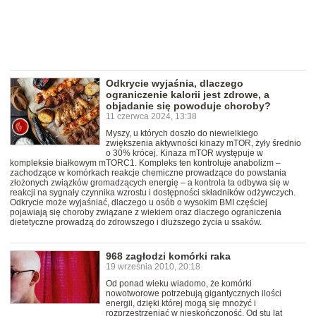
Odkrycie wyjaśnia, dlaczego
ograniczenie kalorii jest zdrowe, a
objadanie się powoduje choroby?
11 czerwca 2024, 13:38
Myszy, u których doszło do niewielkiego
zwiększenia aktywności kinazy mTOR, żyły średnio
o 30% krócej. Kinaza mTOR występuje w
kompleksie białkowym mTORC1. Kompleks ten kontroluje anabolizm –
zachodzące w komórkach reakcje chemiczne prowadzące do powstania
złożonych związków gromadzących energię – a kontrola ta odbywa się w
reakcji na sygnały czynnika wzrostu i dostępności składników odżywczych.
Odkrycie może wyjaśniać, dlaczego u osób o wysokim BMI częściej
pojawiają się choroby związane z wiekiem oraz dlaczego ograniczenia
dietetyczne prowadzą do zdrowszego i dłuższego życia u ssaków.
968 zagłodzi komórki raka
19 września 2010, 20:18
Od ponad wieku wiadomo, że komórki
nowotworowe potrzebują gigantycznych ilości
energii, dzięki której mogą się mnożyć i
rozprzestrzeniać w nieskończoność. Od stu lat