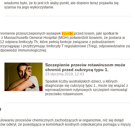
wiadomo było, że to jest ich słaby punkt, ale dopiero teraz pojawiła się
szansa na jego wykorzystanie.
chronienie przeszczepionych wysepek
trzustki
przed losem, jaki spotkał te
 z Massachusetts General Hospital (MGH) potwierdzili bowiem, że podana w
 odpiera limfocyty Th, które pełnią funkcje związane z pobudzaniem
zyciągając i przytrzymując limfocyty T regulatorowe (Treg), odpowiedzialne za
 odpowiedzi immunologicznej.
Szczepienie przeciw rotawirusom może
chronić przed cukrzycą typu 1.
23 stycznia 2019, 12:43
Spadek liczby australijskich dzieci, u których
diagnozuje się cukrzycę typu 1., może się wiązać z
wprowadzeniem rutynowych szczepień niemowląt
przeciwko rotawirusom.
ą
ulowaniu procesów chemicznych zachodzących w organizmie, niż się dotąd
w odkrył, że powstająca w komórkach kostnych osteokalcyna pomaga u myszy