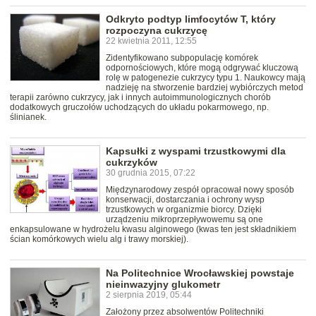
Odkryto podtyp limfocytów T, który
rozpoczyna cukrzycę
22 kwietnia 2011, 12:55
Zidentyfikowano subpopulację komórek
odpornościowych, które mogą odgrywać kluczową
rolę w patogenezie cukrzycy typu 1. Naukowcy mają
nadzieję na stworzenie bardziej wybiórczych metod
terapii zarówno cukrzycy, jak i innych autoimmunologicznych chorób
dodatkowych gruczołów uchodzących do układu pokarmowego, np.
ślinianek.
Kapsułki z wyspami trzustkowymi dla
cukrzyków
30 grudnia 2015, 07:22
Międzynarodowy zespół opracował nowy sposób
konserwacji, dostarczania i ochrony wysp
trzustkowych w organizmie biorcy. Dzięki
urządzeniu mikroprzepływowemu są one
enkapsulowane w hydrożelu kwasu alginowego (kwas ten jest składnikiem
ścian komórkowych wielu alg i trawy morskiej).
Na Politechnice Wrocławskiej powstaje
nieinwazyjny glukometr
2 sierpnia 2019, 05:44
Założony przez absolwentów Politechniki