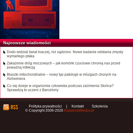
Najnowsze wiadomości
Dodo widział świat inaczej, niż sądzono. Nowe badanie odsłania zmysły
wymarłego ptaka
Zakażenie dróg moczowych – jak komórki czuciowe chronią nas przed
poważną infekcją
Blaszki mitochondrialne – nowy typ patologii w mózgach chorych na
Alzheimera
Co się dzieje w organizmie człowieka podczas zaćmienia Słońca?
Sprawdzą to uczeni z Barcelony
Polityka prywatności
|
Kontakt
Szkolenia
© Copyright 2006-2026
KopalniaWiedzy.pl