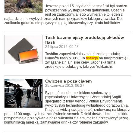
Jeszcze przed 15 laty diabeł tasmański był bardzo
powszechnie występującym gatunkiem. Obecnie
jest on zagrożony, a jego wymieranie to jeden z
najbardziej niezwykłych znanych nam przypadków takiego zjawiska. Do
zanikania gatunku nie przyczyniają się kłusownicy czy utrata habitatów
Toshiba zmniejszy produkcję układów
flash
24 lipca 2012, 09:48
Toshiba zapowiedziała zmniejszenie produkcji
układów flash o 30%. To
reakcja
na nadprodukcję i
związane z nią niskie ceny. Japońska firma
zredukuje produkcję w fabryce Yokkaichi.
Ćwiczenia poza ciałem
25 czerwca 2013, 06:27
By pomóc osobom z lękiem społecznym,
psycholodzy z Uniwersytetu Wschodniej Anglii i
specjaliści z firmy Xenodu Virtual Environments
wykorzystali technologię wirtualnego obrazowania.
Pacjenci widzą swoją postać, rzutowaną na którąś z
ponad 100 nagranych na zamówienie scenek. Dzięki doświadczeniom, które
przypominają przebywanie poza własnym ciałem, można przećwiczyć jazdę
komunikacją miejską, zamawianie drinka czy robienie zakupów.