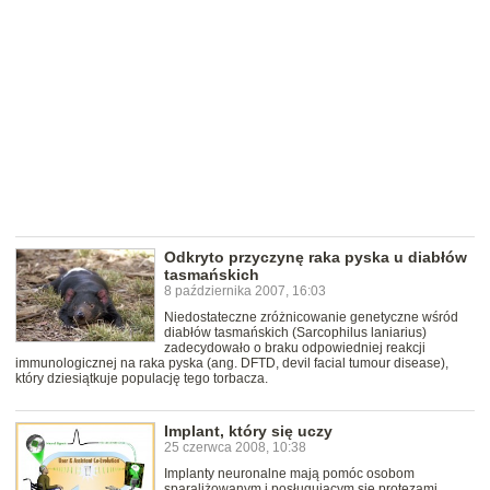
Odkryto przyczynę raka pyska u diabłów
tasmańskich
8 października 2007, 16:03
Niedostateczne zróżnicowanie genetyczne wśród
diabłów tasmańskich (Sarcophilus laniarius)
zadecydowało o braku odpowiedniej reakcji
immunologicznej na raka pyska (ang. DFTD, devil facial tumour disease),
który dziesiątkuje populację tego torbacza.
Implant, który się uczy
25 czerwca 2008, 10:38
Implanty neuronalne mają pomóc osobom
sparaliżowanym i posługującym się protezami