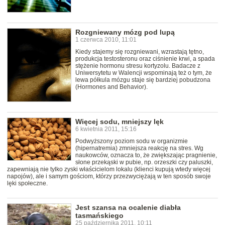
Rozgniewany mózg pod lupą
1 czerwca 2010, 11:01
Kiedy stajemy się rozgniewani, wzrastają tętno,
produkcja testosteronu oraz ciśnienie krwi, a spada
stężenie hormonu stresu kortyzolu. Badacze z
Uniwersytetu w Walencji wspominają też o tym, że
lewa półkula mózgu staje się bardziej pobudzona
(Hormones and Behavior).
Więcej sodu, mniejszy lęk
6 kwietnia 2011, 15:16
Podwyższony poziom sodu w organizmie
(hipernatremia) zmniejsza reakcję na stres. Wg
naukowców, oznacza to, że zwiększając pragnienie,
słone przekąski w pubie, np. orzeszki czy paluszki,
zapewniają nie tylko zyski właścicielom lokalu (klienci kupują wtedy więcej
napojów), ale i samym gościom, którzy przezwyciężają w ten sposób swoje
lęki społeczne.
Jest szansa na ocalenie diabła
tasmańskiego
25 października 2011, 10:11