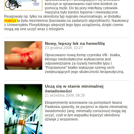
kończyn w sprawowaniu nad nimi kontroli za
pomocą myśli. Do tej pory interfejsy człowiek-
maszyna były bardzo toporne i nieelastyczne.
Reagowały np. tylko na określony typ sygnału neuronalnego, w dodatku
reakcja
ta była niezmienna (bazowała na zadanych algorytmach). Naukowcy
z Uniwersytetu Florydzkiego ulepszyli tego typu urządzenia, dzięki czemu
mogą się one uczyć wraz z mózgiem.
Nowy, lepszy lek na hemofilię
23 grudnia 2008, 10:27
Opracowano nową formę czynnika VIII - białka,
którego niedostateczne wytwarzanie jest
odpowiedzialne za rozwój hemofilii typu I.
"Poprawione" białko wykazuje szereg cech
zwiększających jego skuteczność terapeutyczną.
Uczą się w stanie minimalnej
świadomości
21 września 2009, 08:26
Eksperymenty wzorowane na pomysłach Iwana
Pawłowa ujawniły, że pacjenci w stanie minimalnej
świadomości (ang. minimally conscious) mogą się
uczyć, czyli w tym wypadku kojarzyć określony
dźwięk z wrażeniem.