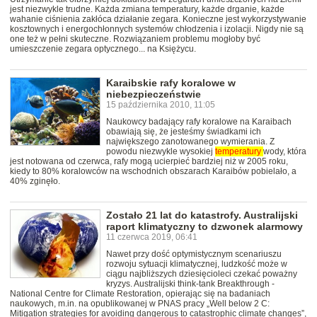
jest niezwykle trudne. Każda zmiana temperatury, każde drganie, każde
wahanie ciśnienia zakłóca działanie zegara. Konieczne jest wykorzystywanie
kosztownych i energochłonnych systemów chłodzenia i izolacji. Nigdy nie są
one też w pełni skuteczne. Rozwiązaniem problemu mogłoby być
umieszczenie zegara optycznego... na Księżycu.
Karaibskie rafy koralowe w
niebezpieczeństwie
15 października 2010, 11:05
Naukowcy badający rafy koralowe na Karaibach
obawiają się, że jesteśmy świadkami ich
największego zanotowanego wymierania. Z
powodu niezwykle wysokiej
temperatury
wody, która
jest notowana od czerwca, rafy mogą ucierpieć bardziej niż w 2005 roku,
kiedy to 80% koralowców na wschodnich obszarach Karaibów pobielało, a
40% zginęło.
Zostało 21 lat do katastrofy. Australijski
raport klimatyczny to dzwonek alarmowy
11 czerwca 2019, 06:41
Nawet przy dość optymistycznym scenariuszu
rozwoju sytuacji klimatycznej, ludzkość może w
ciągu najbliższych dziesięcioleci czekać poważny
kryzys. Australijski think-tank Breakthrough -
National Centre for Climate Restoration, opierając się na badaniach
naukowych, m.in. na opublikowanej w PNAS pracy „Well below 2 C:
Mitigation strategies for avoiding dangerous to catastrophic climate changes”,