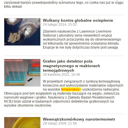
zarysował bardzo prawdopodobny scenariusz tego, co czeka nas już w ciągu
kilku dekad.
Wulkany kontra globalne ocieplenie
24 lutego 2014, 15:02
Zdaniem naukowców z Lawrence Livermore
National Laboratory seria niewielkich erupcji
wulkanicznych przyczyniła się do obserwowanego
od kilkunastu lat spowolnienia ocieplania klimatu.
Erupcje te nie były dotychczas brane pod uwagę
Grafen jako detektor pola
magnetycznego w reaktorach
termojądrowych
28 kwietnia 2022, 16:48
W projektach związanych z syntezą termojądrową
konieczne jest wykorzystanie materiałów odpornych
na wysokie
temperatury
i uszkodzenia radiacyjne.
Obiecujące pod tym względem są materiały bazujące na węglu, zwłaszcza
nanorurki węglowe i grafen. Naukowcy z Zakładu Badań Reaktorowych
NCBJ brali udział w badaniach odporności detektorów grafenowych na
wysokie strumienie neutronów.
Wewnątrzkomórkowy nanotermometr
28 lutego 2009, 21:58