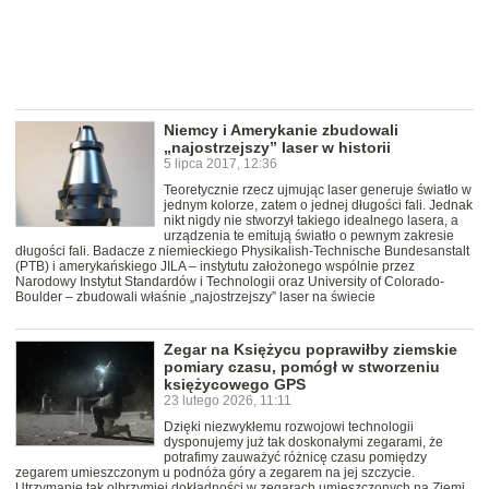
Niemcy i Amerykanie zbudowali
„najostrzejszy” laser w historii
5 lipca 2017, 12:36
Teoretycznie rzecz ujmując laser generuje światło w
jednym kolorze, zatem o jednej długości fali. Jednak
nikt nigdy nie stworzył takiego idealnego lasera, a
urządzenia te emitują światło o pewnym zakresie
długości fali. Badacze z niemieckiego Physikalish-Technische Bundesanstalt
(PTB) i amerykańskiego JILA – instytutu założonego wspólnie przez
Narodowy Instytut Standardów i Technologii oraz University of Colorado-
Boulder – zbudowali właśnie „najostrzejszy” laser na świecie
Zegar na Księżycu poprawiłby ziemskie
pomiary czasu, pomógł w stworzeniu
księżycowego GPS
23 lutego 2026, 11:11
Dzięki niezwykłemu rozwojowi technologii
dysponujemy już tak doskonałymi zegarami, że
potrafimy zauważyć różnicę czasu pomiędzy
zegarem umieszczonym u podnóża góry a zegarem na jej szczycie.
Utrzymanie tak olbrzymiej dokładności w zegarach umieszczonych na Ziemi