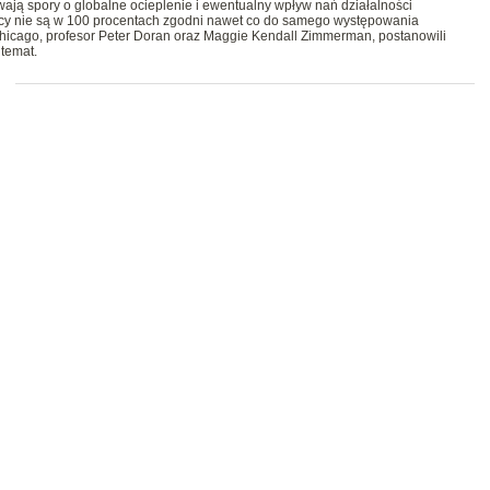
rwają spory o globalne ocieplenie i ewentualny wpływ nań działalności
cy nie są w 100 procentach zgodni nawet co do samego występowania
w Chicago, profesor Peter Doran oraz Maggie Kendall Zimmerman, postanowili
 temat.