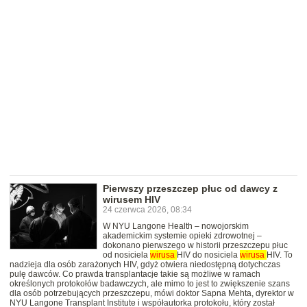
Pierwszy przeszczep płuc od dawcy z
wirusem HIV
24 czerwca 2026, 08:34
W NYU Langone Health – nowojorskim
akademickim systemie opieki zdrowotnej –
dokonano pierwszego w historii przeszczepu płuc
od nosiciela
wirusa
HIV do nosiciela
wirusa
HIV. To
nadzieja dla osób zarażonych HIV, gdyż otwiera niedostępną dotychczas
pulę dawców. Co prawda transplantacje takie są możliwe w ramach
określonych protokołów badawczych, ale mimo to jest to zwiększenie szans
dla osób potrzebujących przeszczepu, mówi doktor Sapna Mehta, dyrektor w
NYU Langone Transplant Institute i współautorka protokołu, który został