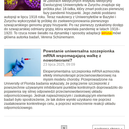
W Zbiorach Medycznych Instytutu Medycyny
Ewolucyjnej Uniwersytetu w Zurychu znajduje się
próbka płuc 18-latka, który zmarł podczas pierwszej
fazy pandemii hiszpanki. Jego zwłoki poddano
autopsji w lipcu 1918 roku. Teraz naukowcy z Uniwersytetów w Bazylei i
Zurychu wykorzystali tę próbkę do zsekwencjonowania pierwszego
szwajcarskiego genomu grypy hiszpanki. Po raz pierwszy zyskaliśmy dostęp
do szwajcarskiej odmiany grypy, która wywołała pandemię w latach 1918–
1920. To rzuca nowe światło na dynamikę i sposoby adaptacji
wirusa
mówi
główna autorka badań, Verena Schünemann.
Powstanie uniwersalna szczepionka
mRNA wspomagającą walkę z
nowotworami?
23 lipca 2025, 09:09
Eksperymentalna szczepionka mRNA wzmocniła
efekty immunoterapii przeciwnowotworowej na
mysim modelu choroby. Przeprowadzone na
University of Florida badania wykazały, że połączenie szczepionki z
powszechnie używanymi inhibitorami punktów kontrolnych doprowadziło do
pojawienia się silnej odpowiedzi przeciwnowotworowej układu
odpornościowego. Jednak najważniejszym i zaskakującym elementem
badań było spostrzeżenie, że tak dobre wyniki uzyskano nie poprzez
zaatakowanie konkretnego celu, a poprzez wzmocnienie reakcji układu
odpornościowego.
1
…