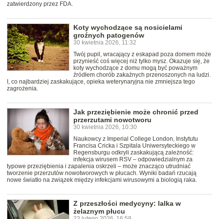
zatwierdzony przez FDA.
Koty wychodzące są nosicielami
groźnych patogenów
30 kwietnia 2026, 11:32
Twój pupil, wracający z eskapad poza domem może
przynieść coś więcej niż tylko mysz. Okazuje się, że
koty wychodzące z domu mogą być poważnym
źródłem chorób zakaźnych przenoszonych na ludzi.
I, co najbardziej zaskakujące, opieka weterynaryjna nie zmniejsza tego
zagrożenia.
Jak przeziębienie może chronić przed
przerzutami nowotworu
30 kwietnia 2026, 10:30
Naukowcy z Imperial College London, Instytutu
Francisa Cricka i Szpitala Uniwersyteckiego w
Regensburgu odkryli zaskakującą zależność:
infekcja wirusem RSV – odpowiedzialnym za
typowe przeziębienia i zapalenia oskrzeli – może znacząco utrudniać
tworzenie przerzutów nowotworowych w płucach. Wyniki badań rzucają
nowe światło na związek między infekcjami wirusowymi a biologią raka.
Z przeszłości medycyny: lalka w
żelaznym płucu
23 lutego 2026, 16:58