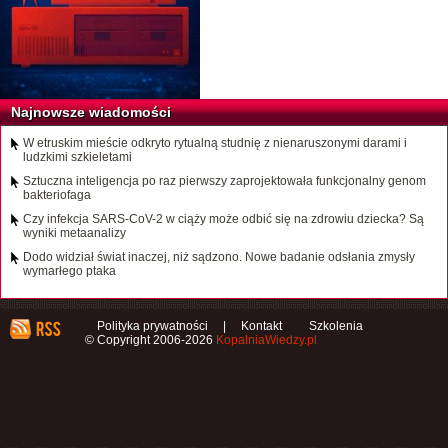
Najnowsze wiadomości
W etruskim mieście odkryto rytualną studnię z nienaruszonymi darami i
ludzkimi szkieletami
Sztuczna inteligencja po raz pierwszy zaprojektowała funkcjonalny genom
bakteriofaga
Czy infekcja SARS-CoV-2 w ciąży może odbić się na zdrowiu dziecka? Są
wyniki metaanalizy
Dodo widział świat inaczej, niż sądzono. Nowe badanie odsłania zmysły
wymarłego ptaka
Polityka prywatności
|
Kontakt
Szkolenia
© Copyright 2006-2026
KopalniaWiedzy.pl