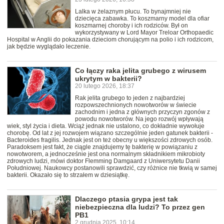
Lalka w żelaznym płucu. To bynajmniej nie
dziecięca zabawka. To koszmarny model dla ofiar
koszmarnej choroby i ich rodziców. Był on
wykorzystywany w Lord Mayor Treloar Orthopaedic
Hospital w Anglii do pokazania dzieciom chorującym na polio i ich rodzicom,
jak będzie wyglądało leczenie.
Co łączy raka jelita grubego z wirusem
ukrytym w bakterii?
20 lutego 2026, 18:37
Rak jelita grubego to jeden z najbardziej
rozpowszechnionych nowotworów w świecie
zachodnim i jedna z głównych przyczyn zgonów z
powodu nowotworów. Na jego rozwój wpływają
wiek, styl życia i dieta. Wciąż jednak nie ustalono, co dokładnie wywołuje
chorobę. Od lat z jej rozwojem wiązano szczególnie jeden gatunek bakterii -
Bacteroides fragilis. Jednak jest on też obecny u większości zdrowych osób.
Paradoksem jest fakt, że ciągle znajdujemy tę bakterię w powiązaniu z
nowotworem, a jednocześnie jest ona normalnym składnikiem mikrobioty
zdrowych ludzi, mówi doktor Flemming Damgaard z Uniwersytetu Danii
Południowej. Naukowcy postanowili sprawdzić, czy różnice nie tkwią w samej
bakterii. Okazało się to strzałem w dziesiątkę.
Dlaczego ptasia grypa jest tak
niebezpieczna dla ludzi? To przez gen
PB1
2 grudnia 2025, 10:14