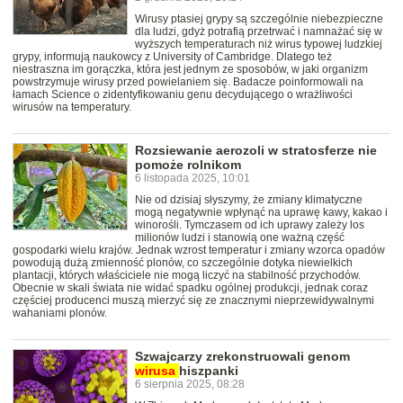
Wirusy ptasiej grypy są szczególnie niebezpieczne
dla ludzi, gdyż potrafią przetrwać i namnażać się w
wyższych temperaturach niż wirus typowej ludzkiej
grypy, informują naukowcy z University of Cambridge. Dlatego też
niestraszna im gorączka, która jest jednym ze sposobów, w jaki organizm
powstrzymuje wirusy przed powielaniem się. Badacze poinformowali na
łamach Science o zidentyfikowaniu genu decydującego o wrażliwości
wirusów na temperatury.
Rozsiewanie aerozoli w stratosferze nie
pomoże rolnikom
6 listopada 2025, 10:01
Nie od dzisiaj słyszymy, że zmiany klimatyczne
mogą negatywnie wpłynąć na uprawę kawy, kakao i
winorośli. Tymczasem od ich uprawy zależy los
milionów ludzi i stanowią one ważną część
gospodarki wielu krajów. Jednak wzrost temperatur i zmiany wzorca opadów
powodują dużą zmienność plonów, co szczególnie dotyka niewielkich
plantacji, których właściciele nie mogą liczyć na stabilność przychodów.
Obecnie w skali świata nie widać spadku ogólnej produkcji, jednak coraz
częściej producenci muszą mierzyć się ze znacznymi nieprzewidywalnymi
wahaniami plonów.
Szwajcarzy zrekonstruowali genom
wirusa
hiszpanki
6 sierpnia 2025, 08:28