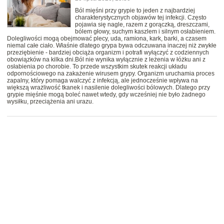
Ból mięśni przy grypie to jeden z najbardziej
charakterystycznych objawów tej infekcji. Często
pojawia się nagle, razem z gorączką, dreszczami,
bólem głowy, suchym kaszlem i silnym osłabieniem.
Dolegliwości mogą obejmować plecy, uda, ramiona, kark, barki, a czasem
niemal całe ciało. Właśnie dlatego grypa bywa odczuwana inaczej niż zwykłe
przeziębienie - bardziej obciąża organizm i potrafi wyłączyć z codziennych
obowiązków na kilka dni.Ból nie wynika wyłącznie z leżenia w łóżku ani z
osłabienia po chorobie. To przede wszystkim skutek reakcji układu
odpornościowego na zakażenie wirusem grypy. Organizm uruchamia proces
zapalny, który pomaga walczyć z infekcją, ale jednocześnie wpływa na
większą wrażliwość tkanek i nasilenie dolegliwości bólowych. Dlatego przy
grypie mięśnie mogą boleć nawet wtedy, gdy wcześniej nie było żadnego
wysiłku, przeciążenia ani urazu.