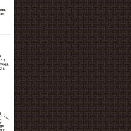
iem,
iem
m
 nie
zwoju.
dla
 jest
zębów,
y
ego
t z