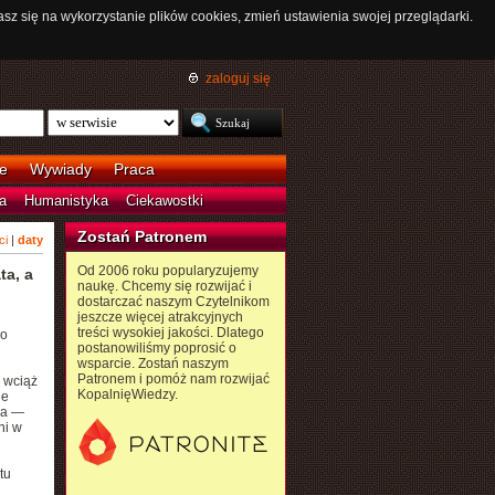
asz się na wykorzystanie plików cookies, zmień ustawienia swojej przeglądarki.
zaloguj się
e
Wywiady
Praca
a
Humanistyka
Ciekawostki
Zostań Patronem
ci
|
daty
Od 2006 roku popularyzujemy
ta, a
naukę. Chcemy się rozwijać i
dostarczać naszym Czytelnikom
jeszcze więcej atrakcyjnych
treści wysokiej jakości. Dlatego
po
postanowiliśmy poprosić o
wsparcie. Zostań naszym
Patronem i pomóż nam rozwijać
i wciąż
KopalnięWiedzy.
ie
sa —
ni w
tu