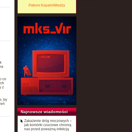
Patroni KopalniWiedzy
k
na
o co
ych
y z
e, by
zeń
Najnowsze wiadomości
Zakażenie dróg moczowych –
jak komórki czuciowe chronią
nas przed poważną infekcją