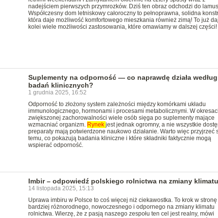
nadejściem pierwszych przymrozków. Dziś ten obraz odchodzi do lamus
Współczesny dom letniskowy całoroczny to pełnoprawna, solidna konstr
która daje możliwość komfortowego mieszkania również zimą! To już da
kolei wiele możliwości zastosowania, które omawiamy w dalszej części!
Suplementy na odporność — co naprawdę działa według
badań klinicznych?
1 grudnia 2025, 16:52
Odporność to złożony system zależności między komórkami układu
immunologicznego, hormonami i procesami metabolicznymi. W okresac
zwiększonej zachorowalności wiele osób sięga po suplementy mające
wzmacniać organizm.
Rynek
jest jednak ogromny, a nie wszystkie dost
preparaty mają potwierdzone naukowo działanie. Warto więc przyjrzeć 
temu, co pokazują badania kliniczne i które składniki faktycznie mogą
wspierać odporność.
Imbir – odpowiedź polskiego rolnictwa na zmiany klimat
14 listopada 2025, 15:13
Uprawa imbiru w Polsce to coś więcej niż ciekawostka. To krok w stronę
bardziej różnorodnego, nowoczesnego i odpornego na zmiany klimatu
rolnictwa. Wierzę, że z pasją naszego zespołu ten cel jest realny, mówi