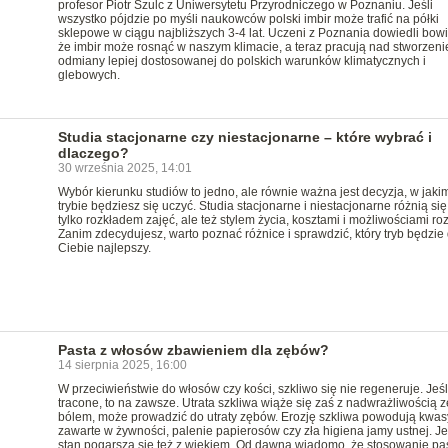
profesor Piotr Szulc z Uniwersytetu Przyrodniczego w Poznaniu. Jeśli
wszystko pójdzie po myśli naukowców polski imbir może trafić na półki
sklepowe w ciągu najbliższych 3-4 lat. Uczeni z Poznania dowiedli bow
że imbir może rosnąć w naszym klimacie, a teraz pracują nad stworzen
odmiany lepiej dostosowanej do polskich warunków klimatycznych i
glebowych.
Studia stacjonarne czy niestacjonarne – które wybrać i
dlaczego?
30 września 2025, 14:01
Wybór kierunku studiów to jedno, ale równie ważna jest decyzja, w jaki
trybie będziesz się uczyć. Studia stacjonarne i niestacjonarne różnią się
tylko rozkładem zajęć, ale też stylem życia, kosztami i możliwościami ro
Zanim zdecydujesz, warto poznać różnice i sprawdzić, który tryb będzie 
Ciebie najlepszy.
Pasta z włosów zbawieniem dla zębów?
14 sierpnia 2025, 16:00
W przeciwieństwie do włosów czy kości, szkliwo się nie regeneruje. Jeśli
tracone, to na zawsze. Utrata szkliwa wiąże się zaś z nadwrażliwością 
bólem, może prowadzić do utraty zębów. Erozję szkliwa powodują kwas
zawarte w żywności, palenie papierosów czy zła higiena jamy ustnej. J
stan pogarsza się też z wiekiem. Od dawna wiadomo, że stosowanie pas