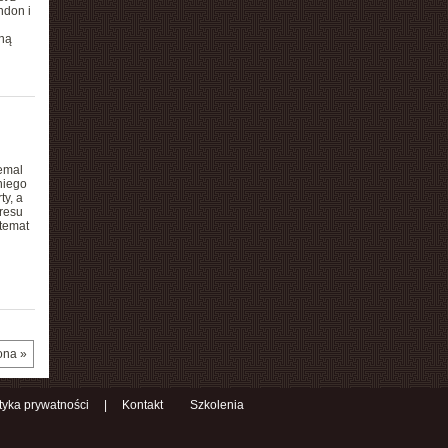
ndon i
yną
emal
niego
ty, a
kresu
 temat
ona »
ityka prywatności
|
Kontakt
Szkolenia