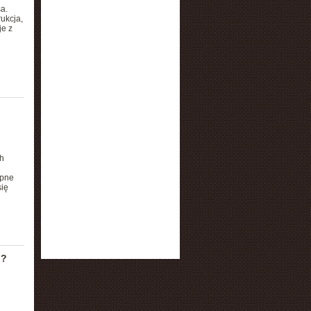
a.
ukcja,
je z
h
ępne
się
u?