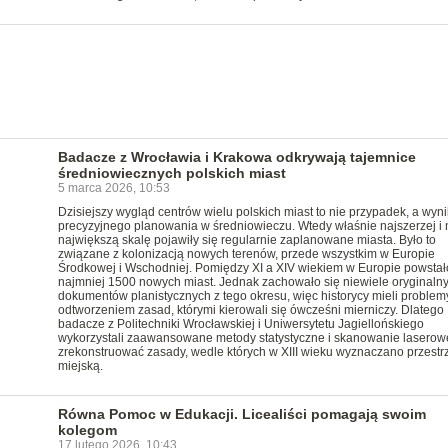
Badacze z Wrocławia i Krakowa odkrywają tajemnice
średniowiecznych polskich miast
5 marca 2026, 10:53
Dzisiejszy wygląd centrów wielu polskich miast to nie przypadek, a wyni
precyzyjnego planowania w średniowieczu. Wtedy właśnie najszerzej i 
największą skalę pojawiły się regularnie zaplanowane miasta. Było to
związane z kolonizacją nowych terenów, przede wszystkim w Europie
Środkowej i Wschodniej. Pomiędzy XI a XIV wiekiem w Europie powstał
najmniej 1500 nowych miast. Jednak zachowało się niewiele oryginaln
dokumentów planistycznych z tego okresu, więc historycy mieli problem
odtworzeniem zasad, którymi kierowali się ówcześni mierniczy. Dlatego
badacze z Politechniki Wrocławskiej i Uniwersytetu Jagiellońskiego
wykorzystali zaawansowane metody statystyczne i skanowanie laserow
zrekonstruować zasady, wedle których w XIII wieku wyznaczano przestr
miejską.
Równa Pomoc w Edukacji. Licealiści pomagają swoim
kolegom
17 lutego 2026, 10:43