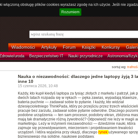
ki włączoną obsługę plików cookies wyrażasz zgodę na ich użycie. Jeśli nie zgadz
Rozumiem
Wiadomości
Artykuły
Forum
Książki
Konkursy
Galeri
Zdrowie/uroda
Bezpieczeństwo IT
Nauki przyrodnicze
Astronomia/fizyk
sortuj wg:
trafnoś
Nauka o niezawodności: dlaczego jedne laptopy żyją 3 la
inne 10
15 czerwca 2026, 10:48
Każdy, kto kupił kiedyś laptopa za tysiąc złotych z marketu i patrzył, jak 
dwóch latach rozpada się w rękach — pęka zawias, wypadają klawisze,
bateria puchnie — zadawał sobie to pytanie. I każdy, kto widział
dziesięcioletniego ThinkPada, który po przejściu przez trzech właściciel
pracuje bez zarzutu, zadawał sobie pytanie odwrotne. Dlaczego pozorn
podobne urządzenia — ten sam procesor, podobny ekran, zbliżona ma
mają tak dramatycznie różną żywotność? Odpowiedź nie leży w magii a
marketingu. Leży w inżynierii niezawodności — dziedzinie nauki, która
zajmuje się przewidywaniem, mierzeniem i projektowaniem trwałości
urządzeń. I która wyjaśnia przy okazji, dlaczego
rynek
używanego sprzę
biznesowego ma solidne, naukowe podstawy.