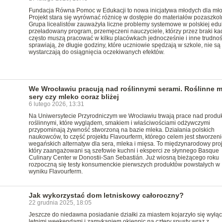
Fundacja Równa Pomoc w Edukacji to nowa inicjatywa młodych dla mło
Projekt stara się wyrównać różnicę w dostępie do materiałów pozaszkol
Grupa licealistów zauważyła liczne problemy systemowe w polskiej eduk
przeładowany program, przemęczeni nauczyciele, którzy przez braki k
często muszą pracować w kilku placówkach jednocześnie i inne trudnoś
sprawiają, że długie godziny, które uczniowie spędzają w szkole, nie są
wystarczają do osiągnięcia oczekiwanych efektów.
We Wrocławiu pracują nad roślinnymi serami. Roślinne m
sery czy mleko coraz bliżej
6 lutego 2026, 13:31
Na Uniwersytecie Przyrodniczym we Wrocławiu trwają prace nad produ
roślinnymi, które wyglądem, smakiem i właściwościami odżywczymi
przypominają żywność stworzoną na bazie mleka. Działania polskich
naukowców, to część projektu Flavourferm, którego celem jest stworzeni
wegańskich alternatyw dla sera, mleka i mięsa. To międzynarodowy proj
który zaangażowani są szefowie kuchni i eksperci ze słynnego Basque
Culinary Center w Donostii-San Sebastián. Już wiosną bieżącego roku
rozpoczną się testy konsumenckie pierwszych produktów powstałych w
wyniku Flavourferm.
Jak wykorzystać dom letniskowy całoroczny?
22 grudnia 2025, 18:05
Jeszcze do niedawna posiadanie działki za miastem kojarzyło się wyłąc
letnimi weekendami i zamykaniem okiennic na cztery spusty wraz z