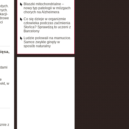
Blaszki mitochondrialne –
dych.
nowy typ patologii w mózgach
nych.
chorych na Alzheimera
acji-
adrowe
Co się dzieje w organizmie
ci
człowieka podczas zaćmienia
Słońca? Sprawdzą to uczeni z
Barcelony
Ludzie polowali na mamucice.
Samce zwykle ginęły w
sposób naturalny
ięsa,
ktami
e
ekt, w
znie z