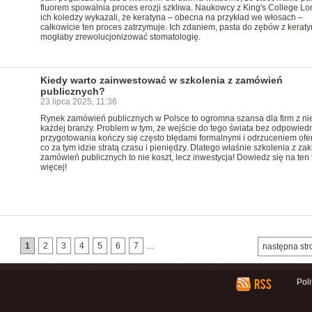
fluorem spowalnia proces erozji szkliwa. Naukowcy z King's College Lo
ich koledzy wykazali, że keratyna – obecna na przykład we włosach –
całkowicie ten proces zatrzymuje. Ich zdaniem, pasta do zębów z kerat
mogłaby zrewolucjonizować stomatologię.
Kiedy warto zainwestować w szkolenia z zamówień
publicznych?
23 lipca 2025, 11:36
Rynek zamówień publicznych w Polsce to ogromna szansa dla firm z ni
każdej branży. Problem w tym, że wejście do tego świata bez odpowied
przygotowania kończy się często błędami formalnymi i odrzuceniem ofer
co za tym idzie stratą czasu i pieniędzy. Dlatego właśnie szkolenia z za
zamówień publicznych to nie koszt, lecz inwestycja! Dowiedz się na ten
więcej!
1
2
3
4
5
6
7
…
następna str
Pol